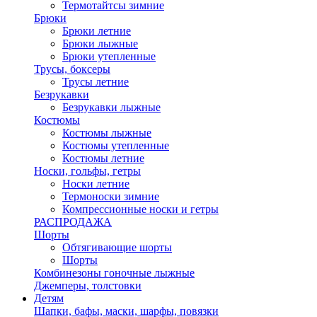
Термотайтсы зимние
Брюки
Брюки летние
Брюки лыжные
Брюки утепленные
Трусы, боксеры
Трусы летние
Безрукавки
Безрукавки лыжные
Костюмы
Костюмы лыжные
Костюмы утепленные
Костюмы летние
Носки, гольфы, гетры
Носки летние
Термоноски зимние
Компрессионные носки и гетры
РАСПРОДАЖА
Шорты
Обтягивающие шорты
Шорты
Комбинезоны гоночные лыжные
Джемперы, толстовки
Детям
Шапки, бафы, маски, шарфы, повязки