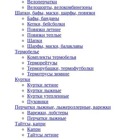
Велоперчатки
Велошорты, велокомбинезоны
Шапки, бафы, маски, шарфы, повязки
Бафы, банданы
Кепки, бейсболки
Повязки летние
Повязки теплые
Шапки
Шарфы, маски, балаклавы
Термобелье
Комплекты термобелья
Терморейтузы
Терморубашки, термофутболки
Термотрусы зимние
Куртки
Куртки летние
Куртки лыжные
Куртки утепленные
Пуховики
Перчатки лыжные, лыжероллерные, варежки
Варежки, лобстеры
Перчатки лыжные
Тайтсы, капри
Капри
Тайтсы летние