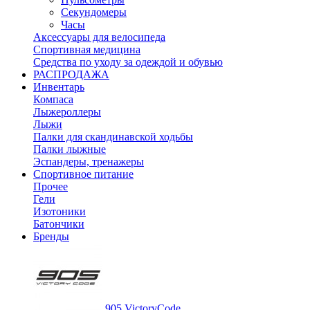
Секундомеры
Часы
Аксессуары для велосипеда
Спортивная медицина
Средства по уходу за одеждой и обувью
РАСПРОДАЖА
Инвентарь
Компаса
Лыжероллеры
Лыжи
Палки для скандинавской ходьбы
Палки лыжные
Эспандеры, тренажеры
Спортивное питание
Прочее
Гели
Изотоники
Батончики
Бренды
905 VictoryCode