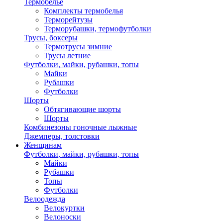
Термобелье
Комплекты термобелья
Терморейтузы
Терморубашки, термофутболки
Трусы, боксеры
Термотрусы зимние
Трусы летние
Футболки, майки, рубашки, топы
Майки
Рубашки
Футболки
Шорты
Обтягивающие шорты
Шорты
Комбинезоны гоночные лыжные
Джемперы, толстовки
Женщинам
Футболки, майки, рубашки, топы
Майки
Рубашки
Топы
Футболки
Велоодежда
Велокуртки
Велоноски