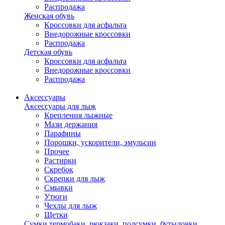
Распродажа
Женская обувь
Кроссовки для асфальта
Внедорожные кроссовки
Распродажа
Детская обувь
Кроссовки для асфальта
Внедорожные кроссовки
Распродажа
Аксессуары
Аксессуары для лыж
Крепления лыжные
Мази держания
Парафины
Порошки, ускорители, эмульсии
Прочее
Растирки
Скребок
Скрепки для лыж
Смывки
Утюги
Чехлы для лыж
Щетки
Сумки,термобаки, рюкзаки, подсумки, бутылочки,