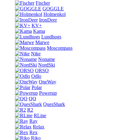
Fischer
GOGGLE
Holmenkol
IronDeer
KV+
Kama
Lundhugs
Marwe
Moscompass
Nike
Noname
NordSki
ORSO
Odlo
OneWay
Polar
Powerup
QQ
QuesShark
R2
RLine
Ray
Relax
Rex
Riko