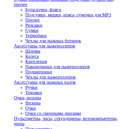
прочее
Бутылочки, фляги
Подсумки, мешки, пояса, сумочки для MP3
Прочее
Рюкзаки
Сумки
Термобаки
Чехлы для лыжных ботинок
Аксессуары для лыжероллеров
Шлемы
Колеса
Крепления
Наконечники для лыжероллеров
Подшипники
Чехлы для лыжероллеров
Аксессуары для лыжных палок
Ручки
Темляки
Очки, визоры
Визоры
Очки
Очки со сменными линзами
Пульсометры, часы, секундомеры, велокомпьютеры,
чипы
Пульсометры