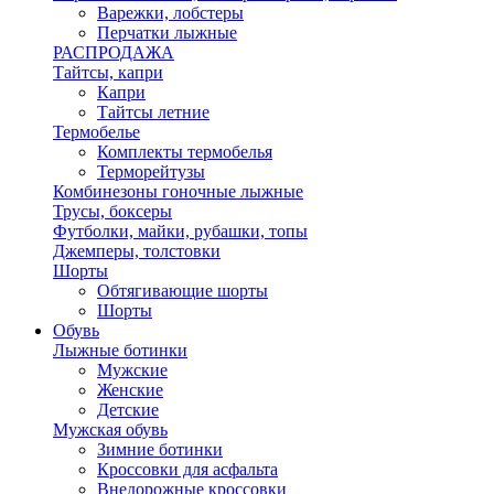
Варежки, лобстеры
Перчатки лыжные
РАСПРОДАЖА
Тайтсы, капри
Капри
Тайтсы летние
Термобелье
Комплекты термобелья
Терморейтузы
Комбинезоны гоночные лыжные
Трусы, боксеры
Футболки, майки, рубашки, топы
Джемперы, толстовки
Шорты
Обтягивающие шорты
Шорты
Обувь
Лыжные ботинки
Мужские
Женские
Детские
Мужская обувь
Зимние ботинки
Кроссовки для асфальта
Внедорожные кроссовки