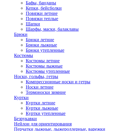
Бафы, банданы
Кепки, бейсболки
Повязки летние
Повязки теплые
Шапки
Шарфы, маски, балаклавы
Брюки
Брюки летние
Брюки лыжные
Брюки утепленные
Костюмы
Костюмы летние
Костюмы лыжные
Костюмы утепленные
Носки, гольфы, гетры
Компрессионные носки и гетры
Носки летние
Термоноски зимние
Куртки
Куртки летние
Куртки лыжные
Куртки утепленные
Безрукавки
Нейлон для ориентирования
Перчатки лыжные, лыжероллерные, варежки