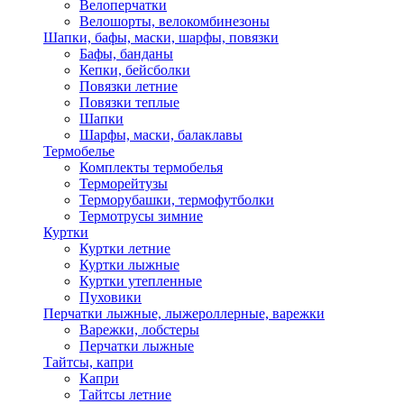
Велоперчатки
Велошорты, велокомбинезоны
Шапки, бафы, маски, шарфы, повязки
Бафы, банданы
Кепки, бейсболки
Повязки летние
Повязки теплые
Шапки
Шарфы, маски, балаклавы
Термобелье
Комплекты термобелья
Терморейтузы
Терморубашки, термофутболки
Термотрусы зимние
Куртки
Куртки летние
Куртки лыжные
Куртки утепленные
Пуховики
Перчатки лыжные, лыжероллерные, варежки
Варежки, лобстеры
Перчатки лыжные
Тайтсы, капри
Капри
Тайтсы летние