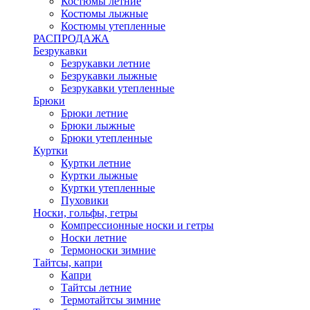
Костюмы летние
Костюмы лыжные
Костюмы утепленные
РАСПРОДАЖА
Безрукавки
Безрукавки летние
Безрукавки лыжные
Безрукавки утепленные
Брюки
Брюки летние
Брюки лыжные
Брюки утепленные
Куртки
Куртки летние
Куртки лыжные
Куртки утепленные
Пуховики
Носки, гольфы, гетры
Компрессионные носки и гетры
Носки летние
Термоноски зимние
Тайтсы, капри
Капри
Тайтсы летние
Термотайтсы зимние