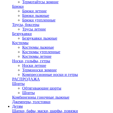
Термотайтсы зимние
Брюки
Брюки летние
Брюки лыжные
Брюки утепленные
Трусы, боксеры
Трусы летние
Безрукавки
Безрукавки лыжные
Костюмы
Костюмы лыжные
Костюмы утепленные
Костюмы летние
Носки, гольфы, гетры
Носки летние
Термоноски зимние
Компрессионные носки и гетры
РАСПРОДАЖА
Шорты
Обтягивающие шорты
Шорты
Комбинезоны гоночные лыжные
Джемперы, толстовки
Детям
Шапки, бафы, маски, шарфы, повязки