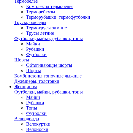
Термобелье
Комплекты термобелья
Терморейтузы
Терморубашки, термофутболки
Трусы, боксеры
Термотрусы зимние
Трусы летние
Футболки, майки, рубашки, топы
Майки
Рубашки
Футболки
Шорты
Обтягивающие шорты
Шорты
Комбинезоны гоночные лыжные
Джемперы, толстовки
Женщинам
Футболки, майки, рубашки, топы
Майки
Рубашки
Топы
Футболки
Велоодежда
Велокуртки
Велоноски