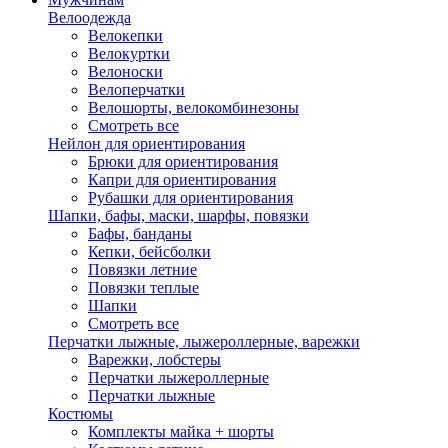
Велоодежда
Велокепки
Велокуртки
Велоноски
Велоперчатки
Велошорты, велокомбинезоны
Смотреть все
Нейлон для ориентирования
Брюки для ориентирования
Капри для ориентирования
Рубашки для ориентирования
Шапки, бафы, маски, шарфы, повязки
Бафы, банданы
Кепки, бейсболки
Повязки летние
Повязки теплые
Шапки
Смотреть все
Перчатки лыжные, лыжероллерные, варежки
Варежки, лобстеры
Перчатки лыжероллерные
Перчатки лыжные
Костюмы
Комплекты майка + шорты