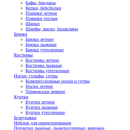
Бафы, банданы
Кепки, бейсболки
Повязки летние
Повязки теплые
Шапки
Шарфы, маски, балаклавы
Брюки
Брюки летние
Брюки лыжные
Брюки утепленные
Костюмы
Костюмы летние
Костюмы лыжные
Костюмы утепленные
Носки, гольфы, гетры
Компрессионные носки и гетры
Носки летние
Термоноски зимние
Куртки
Куртки летние
Куртки лыжные
Куртки утепленные
Безрукавки
Нейлон для ориентирования
Перчатки лыжные, лыжероллерные, варежки