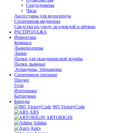
Секундомеры
Часы
Аксессуары для велосипеда
Спортивная медицина
Средства по уходу за одеждой и обувью
РАСПРОДАЖА
Инвентарь
Компаса
Лыжероллеры
Лыжи
Палки для скандинавской ходьбы
Палки лыжные
Эспандеры, тренажеры
Спортивное питание
Прочее
Гели
Изотоники
Батончики
Бренды
905 VictoryCode
ARS
ARTORIGIN
Adidas
Asics