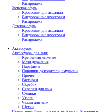
Распродажа
Женская обувь
Кроссовки для асфальта
Внедорожные кроссовки
Распродажа
Детская обувь
Кроссовки для асфальта
Внедорожные кроссовки
Распродажа
Аксессуары
Аксессуары для лыж
Крепления лыжные
Мази держания
Парафины
Порошки, ускорители, эмульсии
Прочее
Растирки
Скребок
Скрепки для лыж
Смывки
Утюги
Чехлы для лыж
Щетки
Сумки,термобаки, рюкзаки, подсумки, бутылочки,