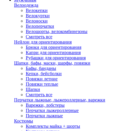
Велоодежда
Велокепки
Велокуртки
Велоноски
Велоперчатки
Велошорты, велокомбинезоны
Смотреть все
Нейлон для ориентирования
Брюки для ориентирования
Капри для ориентирования
Рубашки для ориентирования
Шапки, бафы, маски, шарфы, повязки
Бафы, банданы
Кепки, бейсболки
Повязки летние
Повязки теплые
Шапки
Смотреть все
Перчатки лыжные, лыжероллерные, варежки
Варежки, лобстеры
Перчатки лыжероллерные
Перчатки лыжные
Костюмы
Комплекты майка + шорты