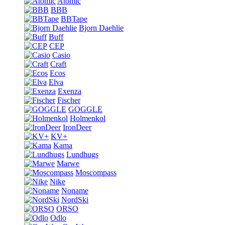
Atomic
BBB
BBTape
Bjorn Daehlie
Buff
CEP
Casio
Craft
Ecos
Elva
Exenza
Fischer
GOGGLE
Holmenkol
IronDeer
KV+
Kama
Lundhugs
Marwe
Moscompass
Nike
Noname
NordSki
ORSO
Odlo