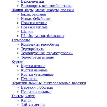
Велоперчатки
Велошорты, велокомбинезоны
Шапки, бафы, маски, шарфы, повязки
Бафы, банданы
Кепки, бейсболки
Повязки летние
Повязки теплые
Шапки
Шарфы, маски, балаклавы
Термобелье
Комплекты термобелья
Терморейтузы
Терморубашки, термофутболки
Термотрусы зимние
Куртки
Куртки летние
Куртки лыжные
Куртки утепленные
Пуховики
Перчатки лыжные, лыжероллерные, варежки
Варежки, лобстеры
Перчатки лыжные
Тайтсы, капри
Капри
Тайтсы летние