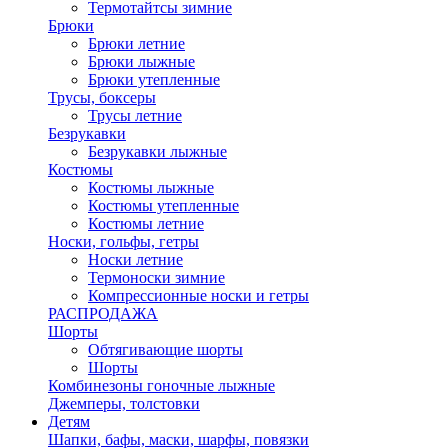
Термотайтсы зимние
Брюки
Брюки летние
Брюки лыжные
Брюки утепленные
Трусы, боксеры
Трусы летние
Безрукавки
Безрукавки лыжные
Костюмы
Костюмы лыжные
Костюмы утепленные
Костюмы летние
Носки, гольфы, гетры
Носки летние
Термоноски зимние
Компрессионные носки и гетры
РАСПРОДАЖА
Шорты
Обтягивающие шорты
Шорты
Комбинезоны гоночные лыжные
Джемперы, толстовки
Детям
Шапки, бафы, маски, шарфы, повязки