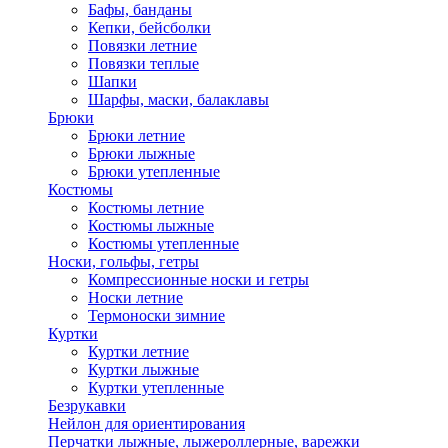
Бафы, банданы
Кепки, бейсболки
Повязки летние
Повязки теплые
Шапки
Шарфы, маски, балаклавы
Брюки
Брюки летние
Брюки лыжные
Брюки утепленные
Костюмы
Костюмы летние
Костюмы лыжные
Костюмы утепленные
Носки, гольфы, гетры
Компрессионные носки и гетры
Носки летние
Термоноски зимние
Куртки
Куртки летние
Куртки лыжные
Куртки утепленные
Безрукавки
Нейлон для ориентирования
Перчатки лыжные, лыжероллерные, варежки