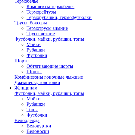
Термобелье
Комплекты термобелья
Терморейтузы
Терморубашки, термофутболки
Трусы, боксеры
Термотрусы зимние
Трусы летние
Футболки, майки, рубашки, топы
Майки
Рубашки
Футболки
Шорты
Обтягивающие шорты
Шорты
Комбинезоны гоночные лыжные
Джемперы, толстовки
Женщинам
Футболки, майки, рубашки, топы
Майки
Рубашки
Топы
Футболки
Велоодежда
Велокуртки
Велоноски