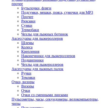
прочее
Бутылочки, фляги
Подсумки, мешки, пояса, сумочки для MP3
Прочее
Рюкзаки
Сумки
Термобаки
Чехлы для лыжных ботинок
Аксессуары для лыжероллеров
Шлемы
Колеса
Крепления
Наконечники для лыжероллеров
Подшипники
Чехлы для лыжероллеров
Аксессуары для лыжных палок
Ручки
Темляки
Очки, визоры
Визоры
Очки
Очки со сменными линзами
Пульсометры, часы, секундомеры, велокомпьютеры,
чипы
Пульсометры