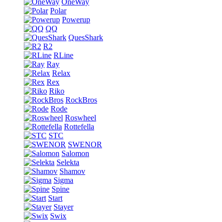
OneWay
Polar
Powerup
QQ
QuesShark
R2
RLine
Ray
Relax
Rex
Riko
RockBros
Rode
Roswheel
Rottefella
STC
SWENOR
Salomon
Selekta
Shamov
Sigma
Spine
Start
Stayer
Swix