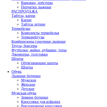
Варежки, лобстеры
Перчатки лыжные
РАСПРОДАЖА
Тайтсы, капри
Капри
Тайтсы летние
Термобелье
Комплекты термобелья
Терморейтузы
Комбинезоны гоночные лыжные
Трусы, боксеры
Футболки, майки, рубашки, топы
Джемперы, толстовки
Шорты
Обтягивающие шорты
Шорты
Обувь
Лыжные ботинки
Мужские
Женские
Детские
Мужская обувь
Зимние ботинки
Кроссовки для асфальта
Внедорожные кроссовки