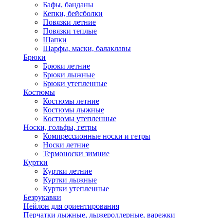
Бафы, банданы
Кепки, бейсболки
Повязки летние
Повязки теплые
Шапки
Шарфы, маски, балаклавы
Брюки
Брюки летние
Брюки лыжные
Брюки утепленные
Костюмы
Костюмы летние
Костюмы лыжные
Костюмы утепленные
Носки, гольфы, гетры
Компрессионные носки и гетры
Носки летние
Термоноски зимние
Куртки
Куртки летние
Куртки лыжные
Куртки утепленные
Безрукавки
Нейлон для ориентирования
Перчатки лыжные, лыжероллерные, варежки