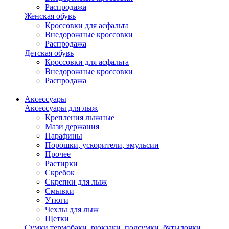
Распродажа
Женская обувь
Кроссовки для асфальта
Внедорожные кроссовки
Распродажа
Детская обувь
Кроссовки для асфальта
Внедорожные кроссовки
Распродажа
Аксессуары
Аксессуары для лыж
Крепления лыжные
Мази держания
Парафины
Порошки, ускорители, эмульсии
Прочее
Растирки
Скребок
Скрепки для лыж
Смывки
Утюги
Чехлы для лыж
Щетки
Сумки,термобаки, рюкзаки, подсумки, бутылочки,