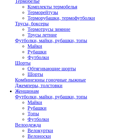
Термобелье
Комплекты термобелья
Терморейтузы
Терморубашки, термофутболки
Трусы, боксеры
Термотрусы зимние
Трусы летние
Футболки, майки, рубашки, топы
Майки
Рубашки
Футболки
Шорты
Обтягивающие шорты
Шорты
Комбинезоны гоночные лыжные
Джемперы, толстовки
Женщинам
Футболки, майки, рубашки, топы
Майки
Рубашки
Топы
Футболки
Велоодежда
Велокуртки
Велоноски