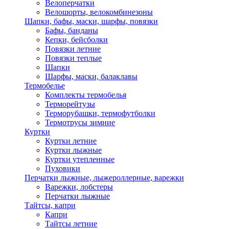
Велоперчатки
Велошорты, велокомбинезоны
Шапки, бафы, маски, шарфы, повязки
Бафы, банданы
Кепки, бейсболки
Повязки летние
Повязки теплые
Шапки
Шарфы, маски, балаклавы
Термобелье
Комплекты термобелья
Терморейтузы
Терморубашки, термофутболки
Термотрусы зимние
Куртки
Куртки летние
Куртки лыжные
Куртки утепленные
Пуховики
Перчатки лыжные, лыжероллерные, варежки
Варежки, лобстеры
Перчатки лыжные
Тайтсы, капри
Капри
Тайтсы летние