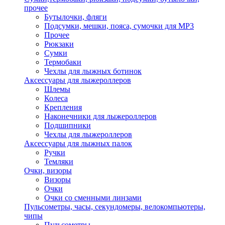
прочее
Бутылочки, фляги
Подсумки, мешки, пояса, сумочки для MP3
Прочее
Рюкзаки
Сумки
Термобаки
Чехлы для лыжных ботинок
Аксессуары для лыжероллеров
Шлемы
Колеса
Крепления
Наконечники для лыжероллеров
Подшипники
Чехлы для лыжероллеров
Аксессуары для лыжных палок
Ручки
Темляки
Очки, визоры
Визоры
Очки
Очки со сменными линзами
Пульсометры, часы, секундомеры, велокомпьютеры,
чипы
Пульсометры