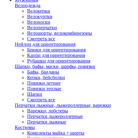
Велоодежда
Велокепки
Велокуртки
Велоноски
Велоперчатки
Велошорты, велокомбинезоны
Смотреть все
Нейлон для ориентирования
Брюки для ориентирования
Капри для ориентирования
Рубашки для ориентирования
Шапки, бафы, маски, шарфы, повязки
Бафы, банданы
Кепки, бейсболки
Повязки летние
Повязки теплые
Шапки
Смотреть все
Перчатки лыжные, лыжероллерные, варежки
Варежки, лобстеры
Перчатки лыжероллерные
Перчатки лыжные
Костюмы
Комплекты майка + шорты