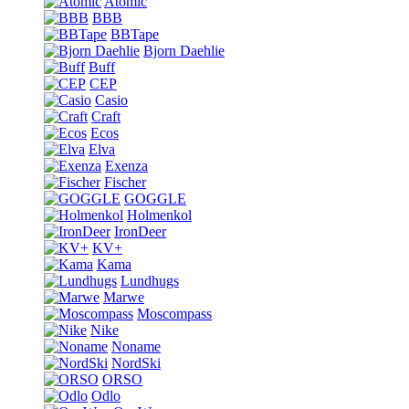
Atomic
BBB
BBTape
Bjorn Daehlie
Buff
CEP
Casio
Craft
Ecos
Elva
Exenza
Fischer
GOGGLE
Holmenkol
IronDeer
KV+
Kama
Lundhugs
Marwe
Moscompass
Nike
Noname
NordSki
ORSO
Odlo