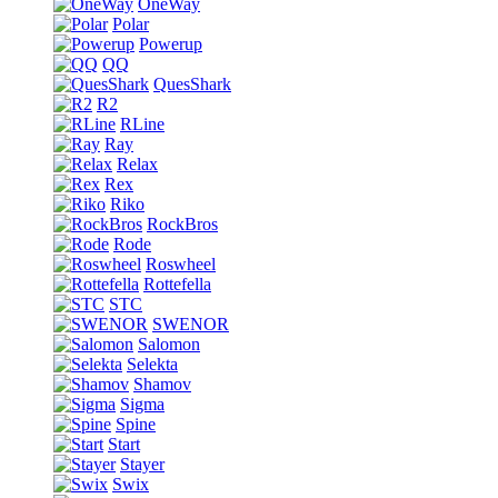
OneWay
Polar
Powerup
QQ
QuesShark
R2
RLine
Ray
Relax
Rex
Riko
RockBros
Rode
Roswheel
Rottefella
STC
SWENOR
Salomon
Selekta
Shamov
Sigma
Spine
Start
Stayer
Swix