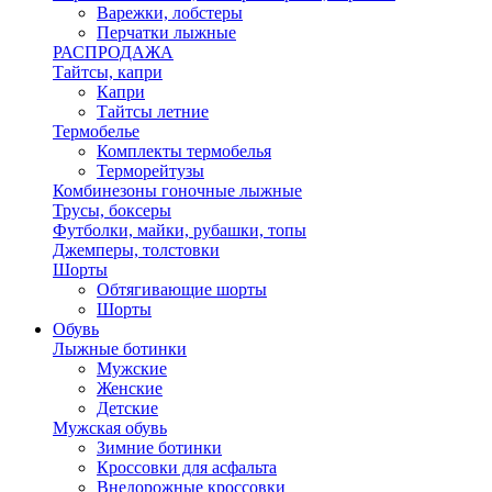
Варежки, лобстеры
Перчатки лыжные
РАСПРОДАЖА
Тайтсы, капри
Капри
Тайтсы летние
Термобелье
Комплекты термобелья
Терморейтузы
Комбинезоны гоночные лыжные
Трусы, боксеры
Футболки, майки, рубашки, топы
Джемперы, толстовки
Шорты
Обтягивающие шорты
Шорты
Обувь
Лыжные ботинки
Мужские
Женские
Детские
Мужская обувь
Зимние ботинки
Кроссовки для асфальта
Внедорожные кроссовки