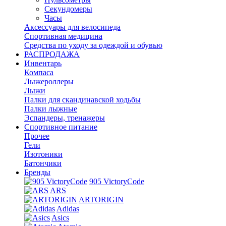
Секундомеры
Часы
Аксессуары для велосипеда
Спортивная медицина
Средства по уходу за одеждой и обувью
РАСПРОДАЖА
Инвентарь
Компаса
Лыжероллеры
Лыжи
Палки для скандинавской ходьбы
Палки лыжные
Эспандеры, тренажеры
Спортивное питание
Прочее
Гели
Изотоники
Батончики
Бренды
905 VictoryCode
ARS
ARTORIGIN
Adidas
Asics