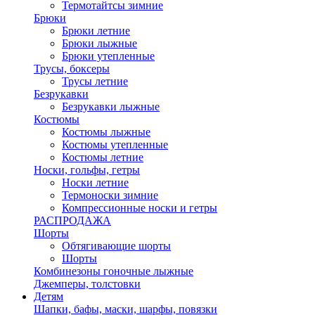
Термотайтсы зимние
Брюки
Брюки летние
Брюки лыжные
Брюки утепленные
Трусы, боксеры
Трусы летние
Безрукавки
Безрукавки лыжные
Костюмы
Костюмы лыжные
Костюмы утепленные
Костюмы летние
Носки, гольфы, гетры
Носки летние
Термоноски зимние
Компрессионные носки и гетры
РАСПРОДАЖА
Шорты
Обтягивающие шорты
Шорты
Комбинезоны гоночные лыжные
Джемперы, толстовки
Детям
Шапки, бафы, маски, шарфы, повязки