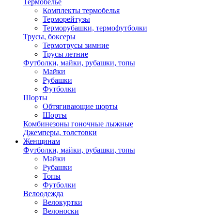
Термобелье
Комплекты термобелья
Терморейтузы
Терморубашки, термофутболки
Трусы, боксеры
Термотрусы зимние
Трусы летние
Футболки, майки, рубашки, топы
Майки
Рубашки
Футболки
Шорты
Обтягивающие шорты
Шорты
Комбинезоны гоночные лыжные
Джемперы, толстовки
Женщинам
Футболки, майки, рубашки, топы
Майки
Рубашки
Топы
Футболки
Велоодежда
Велокуртки
Велоноски