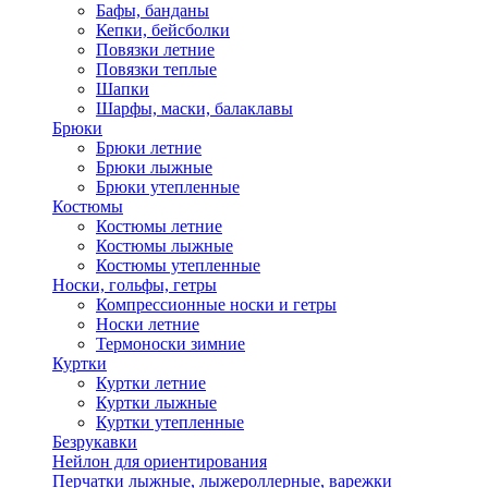
Бафы, банданы
Кепки, бейсболки
Повязки летние
Повязки теплые
Шапки
Шарфы, маски, балаклавы
Брюки
Брюки летние
Брюки лыжные
Брюки утепленные
Костюмы
Костюмы летние
Костюмы лыжные
Костюмы утепленные
Носки, гольфы, гетры
Компрессионные носки и гетры
Носки летние
Термоноски зимние
Куртки
Куртки летние
Куртки лыжные
Куртки утепленные
Безрукавки
Нейлон для ориентирования
Перчатки лыжные, лыжероллерные, варежки