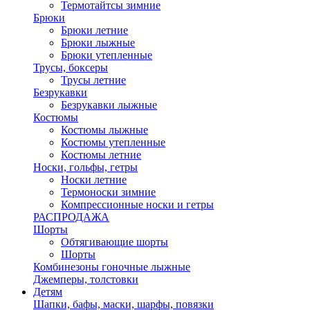
Термотайтсы зимние
Брюки
Брюки летние
Брюки лыжные
Брюки утепленные
Трусы, боксеры
Трусы летние
Безрукавки
Безрукавки лыжные
Костюмы
Костюмы лыжные
Костюмы утепленные
Костюмы летние
Носки, гольфы, гетры
Носки летние
Термоноски зимние
Компрессионные носки и гетры
РАСПРОДАЖА
Шорты
Обтягивающие шорты
Шорты
Комбинезоны гоночные лыжные
Джемперы, толстовки
Детям
Шапки, бафы, маски, шарфы, повязки