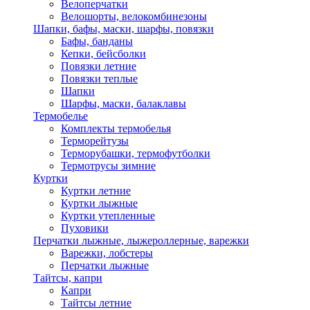
Велоперчатки
Велошорты, велокомбинезоны
Шапки, бафы, маски, шарфы, повязки
Бафы, банданы
Кепки, бейсболки
Повязки летние
Повязки теплые
Шапки
Шарфы, маски, балаклавы
Термобелье
Комплекты термобелья
Терморейтузы
Терморубашки, термофутболки
Термотрусы зимние
Куртки
Куртки летние
Куртки лыжные
Куртки утепленные
Пуховики
Перчатки лыжные, лыжероллерные, варежки
Варежки, лобстеры
Перчатки лыжные
Тайтсы, капри
Капри
Тайтсы летние