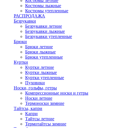
Костюмы летние
Костюмы лыжные
Костюмы утепленные
РАСПРОДАЖА
Безрукавки
Безрукавки летние
Безрукавки лыжные
Безрукавки утепленные
Брюки
Брюки летние
Брюки лыжные
Брюки утепленные
Куртки
Куртки летние
Куртки лыжные
Куртки утепленные
Пуховики
Носки, гольфы, гетры
Компрессионные носки и гетры
Носки летние
Термоноски зимние
Тайтсы, капри
Капри
Тайтсы летние
Термотайтсы зимние