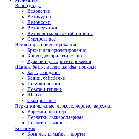
Велоодежда
Велокепки
Велокуртки
Велоноски
Велоперчатки
Велошорты, велокомбинезоны
Смотреть все
Нейлон для ориентирования
Брюки для ориентирования
Капри для ориентирования
Рубашки для ориентирования
Шапки, бафы, маски, шарфы, повязки
Бафы, банданы
Кепки, бейсболки
Повязки летние
Повязки теплые
Шапки
Смотреть все
Перчатки лыжные, лыжероллерные, варежки
Варежки, лобстеры
Перчатки лыжероллерные
Перчатки лыжные
Костюмы
Комплекты майка + шорты