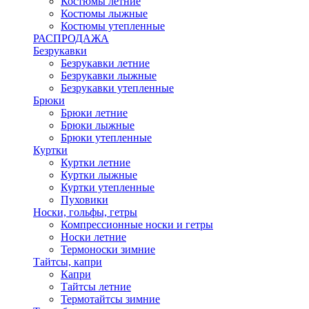
Костюмы летние
Костюмы лыжные
Костюмы утепленные
РАСПРОДАЖА
Безрукавки
Безрукавки летние
Безрукавки лыжные
Безрукавки утепленные
Брюки
Брюки летние
Брюки лыжные
Брюки утепленные
Куртки
Куртки летние
Куртки лыжные
Куртки утепленные
Пуховики
Носки, гольфы, гетры
Компрессионные носки и гетры
Носки летние
Термоноски зимние
Тайтсы, капри
Капри
Тайтсы летние
Термотайтсы зимние