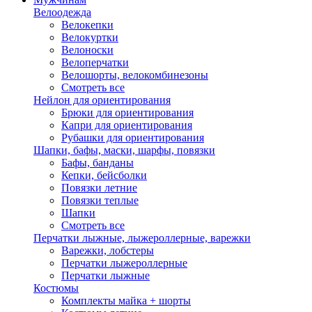
Велоодежда
Велокепки
Велокуртки
Велоноски
Велоперчатки
Велошорты, велокомбинезоны
Смотреть все
Нейлон для ориентирования
Брюки для ориентирования
Капри для ориентирования
Рубашки для ориентирования
Шапки, бафы, маски, шарфы, повязки
Бафы, банданы
Кепки, бейсболки
Повязки летние
Повязки теплые
Шапки
Смотреть все
Перчатки лыжные, лыжероллерные, варежки
Варежки, лобстеры
Перчатки лыжероллерные
Перчатки лыжные
Костюмы
Комплекты майка + шорты