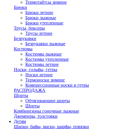
Термотайтсы зимние
Брюки
Брюки летние
Брюки лыжные
Брюки утепленные
Трусы, боксеры
Трусы летние
Безрукавки
Безрукавки лыжные
Костюмы
Костюмы лыжные
Костюмы утепленные
Костюмы летние
Носки, гольфы, гетры
Носки летние
Термоноски зимние
Компрессионные носки и гетры
РАСПРОДАЖА
Шорты
Обтягивающие шорты
Шорты
Комбинезоны гоночные лыжные
Джемперы, толстовки
Детям
Шапки, бафы, маски, шарфы, повязки