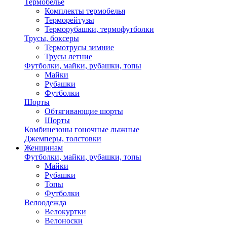
Термобелье
Комплекты термобелья
Терморейтузы
Терморубашки, термофутболки
Трусы, боксеры
Термотрусы зимние
Трусы летние
Футболки, майки, рубашки, топы
Майки
Рубашки
Футболки
Шорты
Обтягивающие шорты
Шорты
Комбинезоны гоночные лыжные
Джемперы, толстовки
Женщинам
Футболки, майки, рубашки, топы
Майки
Рубашки
Топы
Футболки
Велоодежда
Велокуртки
Велоноски