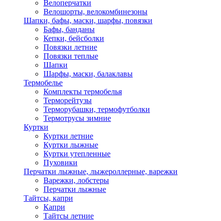
Велоперчатки
Велошорты, велокомбинезоны
Шапки, бафы, маски, шарфы, повязки
Бафы, банданы
Кепки, бейсболки
Повязки летние
Повязки теплые
Шапки
Шарфы, маски, балаклавы
Термобелье
Комплекты термобелья
Терморейтузы
Терморубашки, термофутболки
Термотрусы зимние
Куртки
Куртки летние
Куртки лыжные
Куртки утепленные
Пуховики
Перчатки лыжные, лыжероллерные, варежки
Варежки, лобстеры
Перчатки лыжные
Тайтсы, капри
Капри
Тайтсы летние