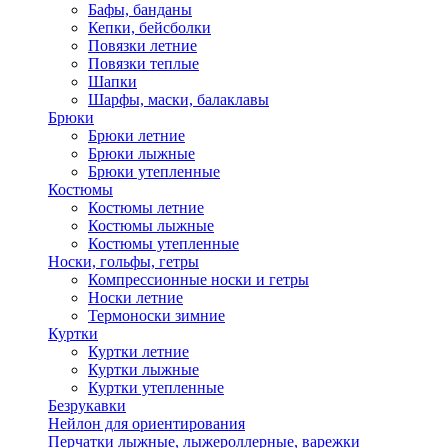
Бафы, банданы
Кепки, бейсболки
Повязки летние
Повязки теплые
Шапки
Шарфы, маски, балаклавы
Брюки
Брюки летние
Брюки лыжные
Брюки утепленные
Костюмы
Костюмы летние
Костюмы лыжные
Костюмы утепленные
Носки, гольфы, гетры
Компрессионные носки и гетры
Носки летние
Термоноски зимние
Куртки
Куртки летние
Куртки лыжные
Куртки утепленные
Безрукавки
Нейлон для ориентирования
Перчатки лыжные, лыжероллерные, варежки