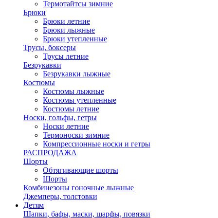
Термотайтсы зимние
Брюки
Брюки летние
Брюки лыжные
Брюки утепленные
Трусы, боксеры
Трусы летние
Безрукавки
Безрукавки лыжные
Костюмы
Костюмы лыжные
Костюмы утепленные
Костюмы летние
Носки, гольфы, гетры
Носки летние
Термоноски зимние
Компрессионные носки и гетры
РАСПРОДАЖА
Шорты
Обтягивающие шорты
Шорты
Комбинезоны гоночные лыжные
Джемперы, толстовки
Детям
Шапки, бафы, маски, шарфы, повязки