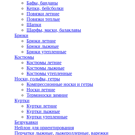
Бафы, банданы
Кепки, бейсболки
Повязки летние
Повязки теплые
Шапки
Шарфы, маски, балаклавы
Брюки
Брюки летние
Брюки лыжные
Брюки утепленные
Костюмы
Костюмы летние
Костюмы лыжные
Костюмы утепленные
Носки, гольфы, гетры
Компрессионные носки и гетры
Носки летние
Термоноски зимние
Куртки
Куртки летние
Куртки лыжные
Куртки утепленные
Безрукавки
Нейлон для ориентирования
Перчатки лыжные, лыжероллерные, варежки