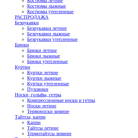
Костюмы летние
Костюмы лыжные
Костюмы утепленные
РАСПРОДАЖА
Безрукавки
Безрукавки летние
Безрукавки лыжные
Безрукавки утепленные
Брюки
Брюки летние
Брюки лыжные
Брюки утепленные
Куртки
Куртки летние
Куртки лыжные
Куртки утепленные
Пуховики
Носки, гольфы, гетры
Компрессионные носки и гетры
Носки летние
Термоноски зимние
Тайтсы, капри
Капри
Тайтсы летние
Термотайтсы зимние