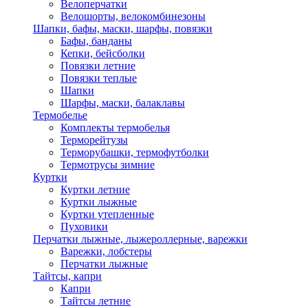
Велоперчатки
Велошорты, велокомбинезоны
Шапки, бафы, маски, шарфы, повязки
Бафы, банданы
Кепки, бейсболки
Повязки летние
Повязки теплые
Шапки
Шарфы, маски, балаклавы
Термобелье
Комплекты термобелья
Терморейтузы
Терморубашки, термофутболки
Термотрусы зимние
Куртки
Куртки летние
Куртки лыжные
Куртки утепленные
Пуховики
Перчатки лыжные, лыжероллерные, варежки
Варежки, лобстеры
Перчатки лыжные
Тайтсы, капри
Капри
Тайтсы летние