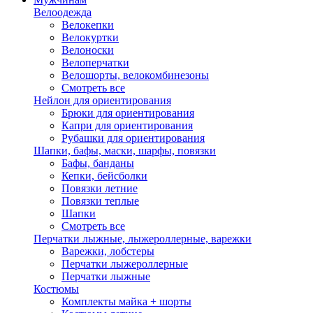
Велоодежда
Велокепки
Велокуртки
Велоноски
Велоперчатки
Велошорты, велокомбинезоны
Смотреть все
Нейлон для ориентирования
Брюки для ориентирования
Капри для ориентирования
Рубашки для ориентирования
Шапки, бафы, маски, шарфы, повязки
Бафы, банданы
Кепки, бейсболки
Повязки летние
Повязки теплые
Шапки
Смотреть все
Перчатки лыжные, лыжероллерные, варежки
Варежки, лобстеры
Перчатки лыжероллерные
Перчатки лыжные
Костюмы
Комплекты майка + шорты