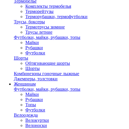
Термобелье
Комплекты термобелья
Терморейтузы
Терморубашки, термофутболки
Трусы, боксеры
Термотрусы зимние
Трусы летние
Футболки, майки, рубашки, топы
Майки
Рубашки
Футболки
Шорты
Обтягивающие шорты
Шорты
Комбинезоны гоночные лыжные
Джемперы, толстовки
Женщинам
Футболки, майки, рубашки, топы
Майки
Рубашки
Топы
Футболки
Велоодежда
Велокуртки
Велоноски