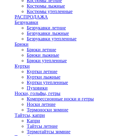
Костюмы летние
Костюмы лыжные
Костюмы утепленные
РАСПРОДАЖА
Безрукавки
Безрукавки летние
Безрукавки лыжные
Безрукавки утепленные
Брюки
Брюки летние
Брюки лыжные
Брюки утепленные
Куртки
Куртки летние
Куртки лыжные
Куртки утепленные
Пуховики
Носки, гольфы, гетры
Компрессионные носки и гетры
Носки летние
Термоноски зимние
Тайтсы, капри
Капри
Тайтсы летние
Термотайтсы зимние