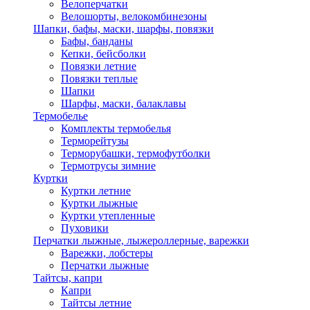
Велоперчатки
Велошорты, велокомбинезоны
Шапки, бафы, маски, шарфы, повязки
Бафы, банданы
Кепки, бейсболки
Повязки летние
Повязки теплые
Шапки
Шарфы, маски, балаклавы
Термобелье
Комплекты термобелья
Терморейтузы
Терморубашки, термофутболки
Термотрусы зимние
Куртки
Куртки летние
Куртки лыжные
Куртки утепленные
Пуховики
Перчатки лыжные, лыжероллерные, варежки
Варежки, лобстеры
Перчатки лыжные
Тайтсы, капри
Капри
Тайтсы летние