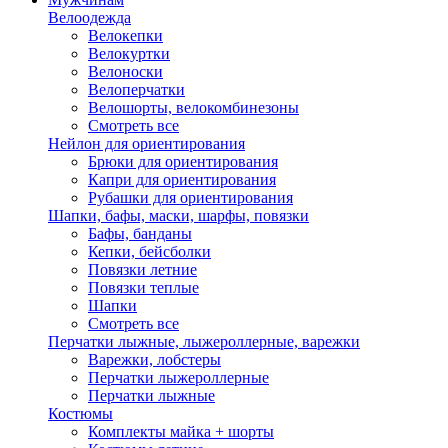
Велоодежда
Велокепки
Велокуртки
Велоноски
Велоперчатки
Велошорты, велокомбинезоны
Смотреть все
Нейлон для ориентирования
Брюки для ориентирования
Капри для ориентирования
Рубашки для ориентирования
Шапки, бафы, маски, шарфы, повязки
Бафы, банданы
Кепки, бейсболки
Повязки летние
Повязки теплые
Шапки
Смотреть все
Перчатки лыжные, лыжероллерные, варежки
Варежки, лобстеры
Перчатки лыжероллерные
Перчатки лыжные
Костюмы
Комплекты майка + шорты