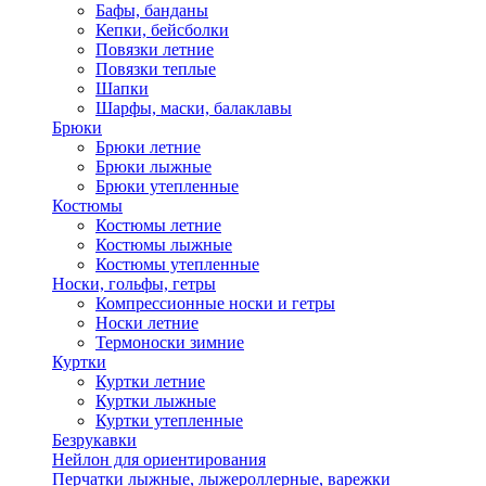
Бафы, банданы
Кепки, бейсболки
Повязки летние
Повязки теплые
Шапки
Шарфы, маски, балаклавы
Брюки
Брюки летние
Брюки лыжные
Брюки утепленные
Костюмы
Костюмы летние
Костюмы лыжные
Костюмы утепленные
Носки, гольфы, гетры
Компрессионные носки и гетры
Носки летние
Термоноски зимние
Куртки
Куртки летние
Куртки лыжные
Куртки утепленные
Безрукавки
Нейлон для ориентирования
Перчатки лыжные, лыжероллерные, варежки