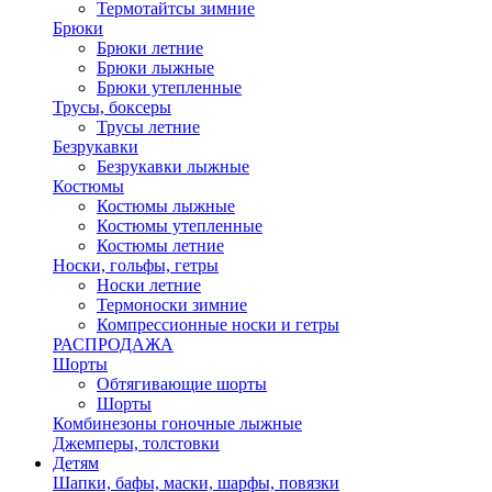
Термотайтсы зимние
Брюки
Брюки летние
Брюки лыжные
Брюки утепленные
Трусы, боксеры
Трусы летние
Безрукавки
Безрукавки лыжные
Костюмы
Костюмы лыжные
Костюмы утепленные
Костюмы летние
Носки, гольфы, гетры
Носки летние
Термоноски зимние
Компрессионные носки и гетры
РАСПРОДАЖА
Шорты
Обтягивающие шорты
Шорты
Комбинезоны гоночные лыжные
Джемперы, толстовки
Детям
Шапки, бафы, маски, шарфы, повязки