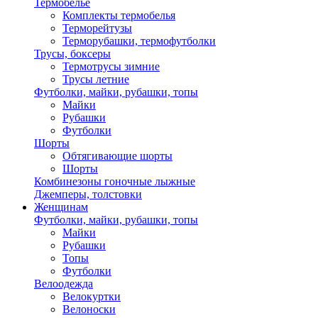
Термобелье
Комплекты термобелья
Терморейтузы
Терморубашки, термофутболки
Трусы, боксеры
Термотрусы зимние
Трусы летние
Футболки, майки, рубашки, топы
Майки
Рубашки
Футболки
Шорты
Обтягивающие шорты
Шорты
Комбинезоны гоночные лыжные
Джемперы, толстовки
Женщинам
Футболки, майки, рубашки, топы
Майки
Рубашки
Топы
Футболки
Велоодежда
Велокуртки
Велоноски