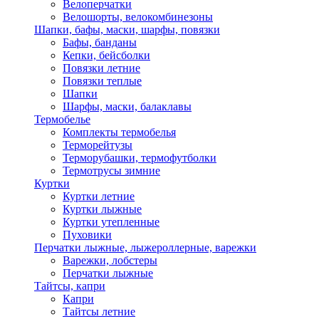
Велоперчатки
Велошорты, велокомбинезоны
Шапки, бафы, маски, шарфы, повязки
Бафы, банданы
Кепки, бейсболки
Повязки летние
Повязки теплые
Шапки
Шарфы, маски, балаклавы
Термобелье
Комплекты термобелья
Терморейтузы
Терморубашки, термофутболки
Термотрусы зимние
Куртки
Куртки летние
Куртки лыжные
Куртки утепленные
Пуховики
Перчатки лыжные, лыжероллерные, варежки
Варежки, лобстеры
Перчатки лыжные
Тайтсы, капри
Капри
Тайтсы летние