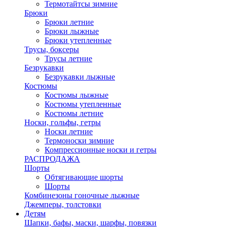
Термотайтсы зимние
Брюки
Брюки летние
Брюки лыжные
Брюки утепленные
Трусы, боксеры
Трусы летние
Безрукавки
Безрукавки лыжные
Костюмы
Костюмы лыжные
Костюмы утепленные
Костюмы летние
Носки, гольфы, гетры
Носки летние
Термоноски зимние
Компрессионные носки и гетры
РАСПРОДАЖА
Шорты
Обтягивающие шорты
Шорты
Комбинезоны гоночные лыжные
Джемперы, толстовки
Детям
Шапки, бафы, маски, шарфы, повязки