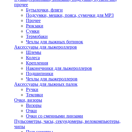
прочее
Бутылочки, фляги
Подсумки, мешки, пояса, сумочки для MP3
Прочее
Рюкзаки
Сумки
Термобаки
Чехлы для лыжных ботинок
Аксессуары для лыжероллеров
Шлемы
Колеса
Крепления
Наконечники для лыжероллеров
Подшипники
Чехлы для лыжероллеров
Аксессуары для лыжных палок
Ручки
Темляки
Очки, визоры
Визоры
Очки
Очки со сменными линзами
Пульсометры, часы, секундомеры, велокомпьютеры,
чипы
Пульсометры