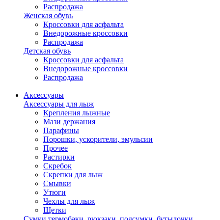
Распродажа
Женская обувь
Кроссовки для асфальта
Внедорожные кроссовки
Распродажа
Детская обувь
Кроссовки для асфальта
Внедорожные кроссовки
Распродажа
Аксессуары
Аксессуары для лыж
Крепления лыжные
Мази держания
Парафины
Порошки, ускорители, эмульсии
Прочее
Растирки
Скребок
Скрепки для лыж
Смывки
Утюги
Чехлы для лыж
Щетки
Сумки,термобаки, рюкзаки, подсумки, бутылочки,