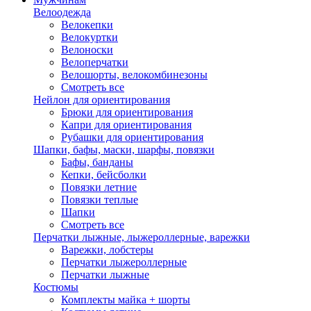
Велоодежда
Велокепки
Велокуртки
Велоноски
Велоперчатки
Велошорты, велокомбинезоны
Смотреть все
Нейлон для ориентирования
Брюки для ориентирования
Капри для ориентирования
Рубашки для ориентирования
Шапки, бафы, маски, шарфы, повязки
Бафы, банданы
Кепки, бейсболки
Повязки летние
Повязки теплые
Шапки
Смотреть все
Перчатки лыжные, лыжероллерные, варежки
Варежки, лобстеры
Перчатки лыжероллерные
Перчатки лыжные
Костюмы
Комплекты майка + шорты