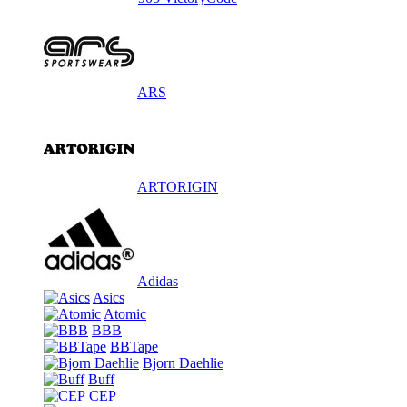
ARS
ARTORIGIN
Adidas
Asics
Atomic
BBB
BBTape
Bjorn Daehlie
Buff
CEP