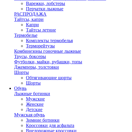
Варежки, лобстеры
Перчатки лыжные
РАСПРОДАЖА
Тайтсы, капри
Капри
Тайтсы летние
Термобелье
Комплекты термобелья
Терморейтузы
Комбинезоны гоночные лыжные
Трусы, боксеры
Футболки, майки, рубашки, топы
Джемперы, толстовки
Шорты
Обтягивающие шорты
Шорты
Обувь
Лыжные ботинки
Мужские
Женские
Детские
Мужская обувь
Зимние ботинки
Кроссовки для асфальта
Внедорожные кроссовки