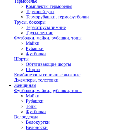
Термобелье
Комплекты термобелья
Терморейтузы
Терморубашки, термофутболки
Трусы, боксеры
Термотрусы зимние
Трусы летние
Футболки, майки, рубашки, топы
Майки
Рубашки
Футболки
Шорты
Обтягивающие шорты
Шорты
Комбинезоны гоночные лыжные
Джемперы, толстовки
Женщинам
Футболки, майки, рубашки, топы
Майки
Рубашки
Топы
Футболки
Велоодежда
Велокуртки
Велоноски