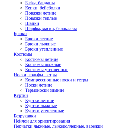
Бафы, банданы
Кепки, бейсболки
Повязки летние
Повязки теплые
Шапки
Шарфы, маски, балаклавы
Брюки
Брюки летние
Брюки лыжные
Брюки утепленные
Костюмы
Костюмы летние
Костюмы лыжные
Костюмы утепленные
Носки, гольфы, гетры
Компрессионные носки и гетры
Носки летние
Термоноски зимние
Куртки
Куртки летние
Куртки лыжные
Куртки утепленные
Безрукавки
Нейлон для ориентирования
Перчатки лыжные, лыжероллерные, варежки