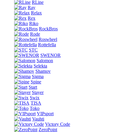
RLine
Ray
Relax
Rex
Riko
RockBros
Rode
Roswheel
Rottefella
STC
SWENOR
Salomon
Selekta
Shamov
Sigma
Spine
Start
Stayer
Swix
TISA
Toko
VIPsport
Vauhti
Victory Code
ZeroPoint