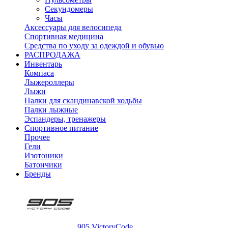
Секундомеры
Часы
Аксессуары для велосипеда
Спортивная медицина
Средства по уходу за одеждой и обувью
РАСПРОДАЖА
Инвентарь
Компаса
Лыжероллеры
Лыжи
Палки для скандинавской ходьбы
Палки лыжные
Эспандеры, тренажеры
Спортивное питание
Прочее
Гели
Изотоники
Батончики
Бренды
905 VictoryCode