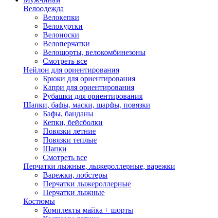
Велоодежда
Велокепки
Велокуртки
Велоноски
Велоперчатки
Велошорты, велокомбинезоны
Смотреть все
Нейлон для ориентирования
Брюки для ориентирования
Капри для ориентирования
Рубашки для ориентирования
Шапки, бафы, маски, шарфы, повязки
Бафы, банданы
Кепки, бейсболки
Повязки летние
Повязки теплые
Шапки
Смотреть все
Перчатки лыжные, лыжероллерные, варежки
Варежки, лобстеры
Перчатки лыжероллерные
Перчатки лыжные
Костюмы
Комплекты майка + шорты