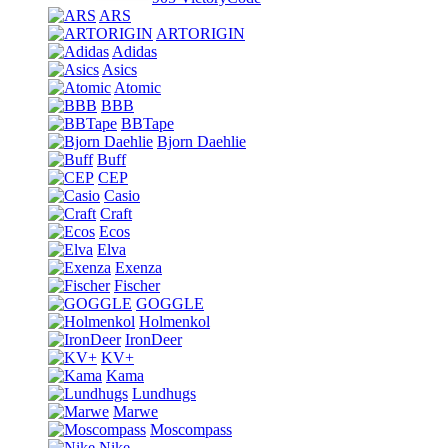
ARS
ARTORIGIN
Adidas
Asics
Atomic
BBB
BBTape
Bjorn Daehlie
Buff
CEP
Casio
Craft
Ecos
Elva
Exenza
Fischer
GOGGLE
Holmenkol
IronDeer
KV+
Kama
Lundhugs
Marwe
Moscompass
Nike