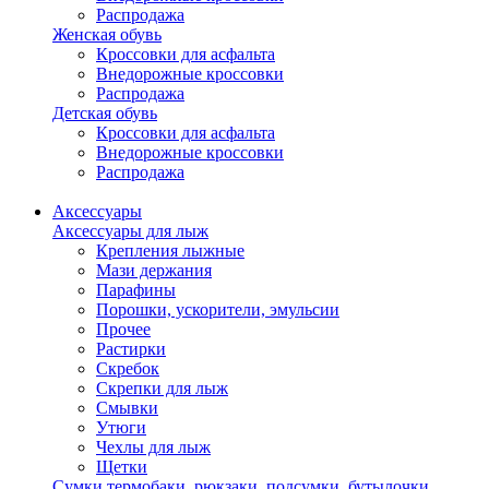
Распродажа
Женская обувь
Кроссовки для асфальта
Внедорожные кроссовки
Распродажа
Детская обувь
Кроссовки для асфальта
Внедорожные кроссовки
Распродажа
Аксессуары
Аксессуары для лыж
Крепления лыжные
Мази держания
Парафины
Порошки, ускорители, эмульсии
Прочее
Растирки
Скребок
Скрепки для лыж
Смывки
Утюги
Чехлы для лыж
Щетки
Сумки,термобаки, рюкзаки, подсумки, бутылочки,