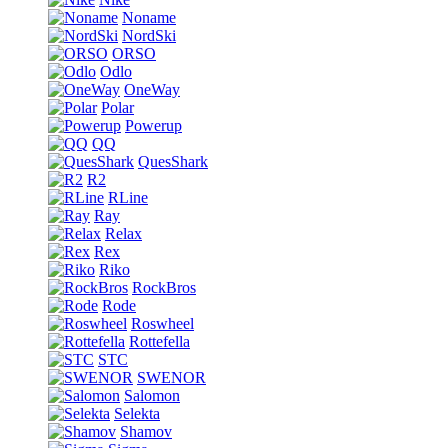
Noname
NordSki
ORSO
Odlo
OneWay
Polar
Powerup
QQ
QuesShark
R2
RLine
Ray
Relax
Rex
Riko
RockBros
Rode
Roswheel
Rottefella
STC
SWENOR
Salomon
Selekta
Shamov