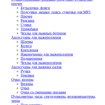
прочее
Бутылочки, фляги
Подсумки, мешки, пояса, сумочки для MP3
Прочее
Рюкзаки
Сумки
Термобаки
Чехлы для лыжных ботинок
Аксессуары для лыжероллеров
Шлемы
Колеса
Крепления
Наконечники для лыжероллеров
Подшипники
Чехлы для лыжероллеров
Аксессуары для лыжных палок
Ручки
Темляки
Очки, визоры
Визоры
Очки
Очки со сменными линзами
Пульсометры, часы, секундомеры, велокомпьютеры,
чипы
Пульсометры