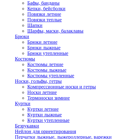
Бафы, банданы
Кепки, бейсболки
Повязки летние
Повязки теплые
Шапки
Шарфы, маски, балаклавы
Брюки
Брюки летние
Брюки лыжные
Брюки утепленные
Костюмы
Костюмы летние
Костюмы лыжные
Костюмы утепленные
Носки, гольфы, гетры
Компрессионные носки и гетры
Носки летние
Термоноски зимние
Куртки
Куртки летние
Куртки лыжные
Куртки утепленные
Безрукавки
Нейлон для ориентирования
Перчатки лыжные, лыжероллерные, варежки