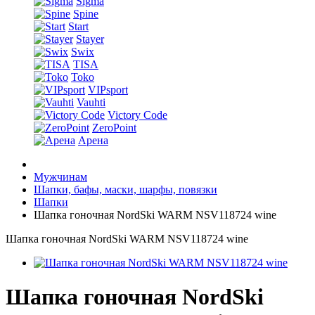
Sigma
Spine
Start
Stayer
Swix
TISA
Toko
VIPsport
Vauhti
Victory Code
ZeroPoint
Арена
Мужчинам
Шапки, бафы, маски, шарфы, повязки
Шапки
Шапка гоночная NordSki WARM NSV118724 wine
Шапка гоночная NordSki WARM NSV118724 wine
Шапка гоночная NordSki