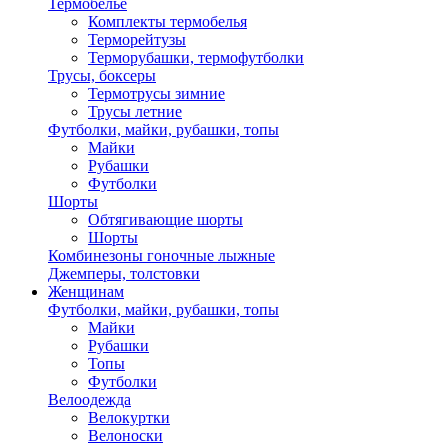
Термобелье
Комплекты термобелья
Терморейтузы
Терморубашки, термофутболки
Трусы, боксеры
Термотрусы зимние
Трусы летние
Футболки, майки, рубашки, топы
Майки
Рубашки
Футболки
Шорты
Обтягивающие шорты
Шорты
Комбинезоны гоночные лыжные
Джемперы, толстовки
Женщинам
Футболки, майки, рубашки, топы
Майки
Рубашки
Топы
Футболки
Велоодежда
Велокуртки
Велоноски