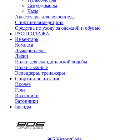
Секундомеры
Часы
Аксессуары для велосипеда
Спортивная медицина
Средства по уходу за одеждой и обувью
РАСПРОДАЖА
Инвентарь
Компаса
Лыжероллеры
Лыжи
Палки для скандинавской ходьбы
Палки лыжные
Эспандеры, тренажеры
Спортивное питание
Прочее
Гели
Изотоники
Батончики
Бренды
905 VictoryCode