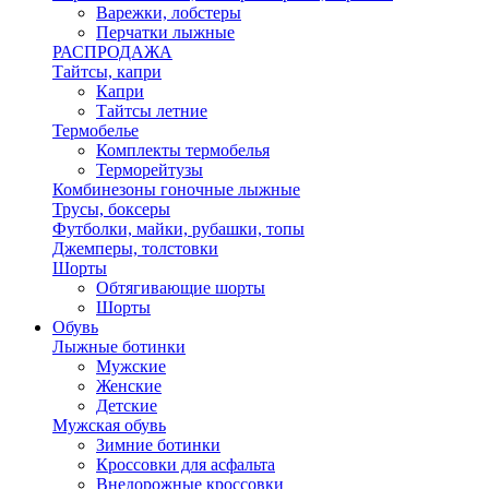
Варежки, лобстеры
Перчатки лыжные
РАСПРОДАЖА
Тайтсы, капри
Капри
Тайтсы летние
Термобелье
Комплекты термобелья
Терморейтузы
Комбинезоны гоночные лыжные
Трусы, боксеры
Футболки, майки, рубашки, топы
Джемперы, толстовки
Шорты
Обтягивающие шорты
Шорты
Обувь
Лыжные ботинки
Мужские
Женские
Детские
Мужская обувь
Зимние ботинки
Кроссовки для асфальта
Внедорожные кроссовки