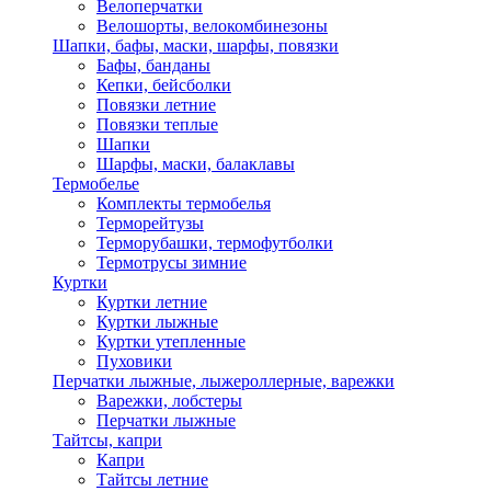
Велоперчатки
Велошорты, велокомбинезоны
Шапки, бафы, маски, шарфы, повязки
Бафы, банданы
Кепки, бейсболки
Повязки летние
Повязки теплые
Шапки
Шарфы, маски, балаклавы
Термобелье
Комплекты термобелья
Терморейтузы
Терморубашки, термофутболки
Термотрусы зимние
Куртки
Куртки летние
Куртки лыжные
Куртки утепленные
Пуховики
Перчатки лыжные, лыжероллерные, варежки
Варежки, лобстеры
Перчатки лыжные
Тайтсы, капри
Капри
Тайтсы летние