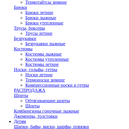
Термотайтсы зимние
Брюки
Брюки летние
Брюки лыжные
Брюки утепленные
Трусы, боксеры
Трусы летние
Безрукавки
Безрукавки лыжные
Костюмы
Костюмы лыжные
Костюмы утепленные
Костюмы летние
Носки, гольфы, гетры
Носки летние
Термоноски зимние
Компрессионные носки и гетры
РАСПРОДАЖА
Шорты
Обтягивающие шорты
Шорты
Комбинезоны гоночные лыжные
Джемперы, толстовки
Детям
Шапки, бафы, маски, шарфы, повязки