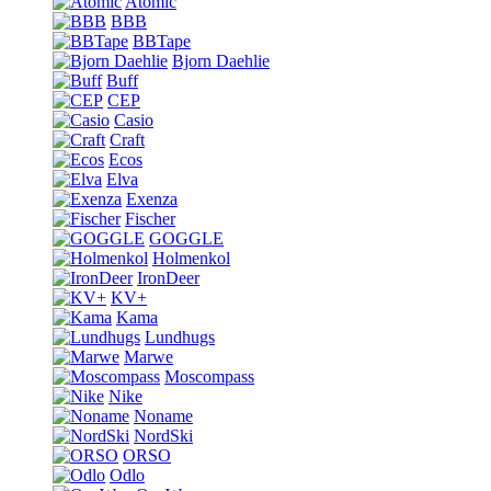
Atomic
BBB
BBTape
Bjorn Daehlie
Buff
CEP
Casio
Craft
Ecos
Elva
Exenza
Fischer
GOGGLE
Holmenkol
IronDeer
KV+
Kama
Lundhugs
Marwe
Moscompass
Nike
Noname
NordSki
ORSO
Odlo