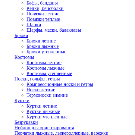
Бафы, банданы
Кепки, бейсболки
Повязки летние
Повязки теплые
Шапки
Шарфы, маски, балаклавы
Брюки
Брюки летние
Брюки лыжные
Брюки утепленные
Костюмы
Костюмы летние
Костюмы лыжные
Костюмы утепленные
Носки, гольфы, гетры
Компрессионные носки и гетры
Носки летние
Термоноски зимние
Куртки
Куртки летние
Куртки лыжные
Куртки утепленные
Безрукавки
Нейлон для ориентирования
Перчатки лыжные, лыжероллерные, варежки