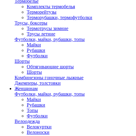
Термобелье
Комплекты термобелья
Терморейтузы
Терморубашки, термофутболки
Трусы, боксеры
Термотрусы зимние
Трусы летние
Футболки, майки, рубашки, топы
Майки
Рубашки
Футболки
Шорты
Обтягивающие шорты
Шорты
Комбинезоны гоночные лыжные
Джемперы, толстовки
Женщинам
Футболки, майки, рубашки, топы
Майки
Рубашки
Топы
Футболки
Велоодежда
Велокуртки
Велоноски