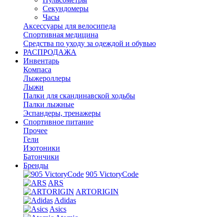
Секундомеры
Часы
Аксессуары для велосипеда
Спортивная медицина
Средства по уходу за одеждой и обувью
РАСПРОДАЖА
Инвентарь
Компаса
Лыжероллеры
Лыжи
Палки для скандинавской ходьбы
Палки лыжные
Эспандеры, тренажеры
Спортивное питание
Прочее
Гели
Изотоники
Батончики
Бренды
905 VictoryCode
ARS
ARTORIGIN
Adidas
Asics