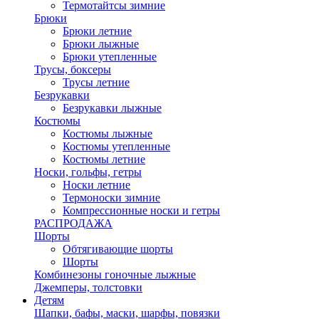
Термотайтсы зимние
Брюки
Брюки летние
Брюки лыжные
Брюки утепленные
Трусы, боксеры
Трусы летние
Безрукавки
Безрукавки лыжные
Костюмы
Костюмы лыжные
Костюмы утепленные
Костюмы летние
Носки, гольфы, гетры
Носки летние
Термоноски зимние
Компрессионные носки и гетры
РАСПРОДАЖА
Шорты
Обтягивающие шорты
Шорты
Комбинезоны гоночные лыжные
Джемперы, толстовки
Детям
Шапки, бафы, маски, шарфы, повязки