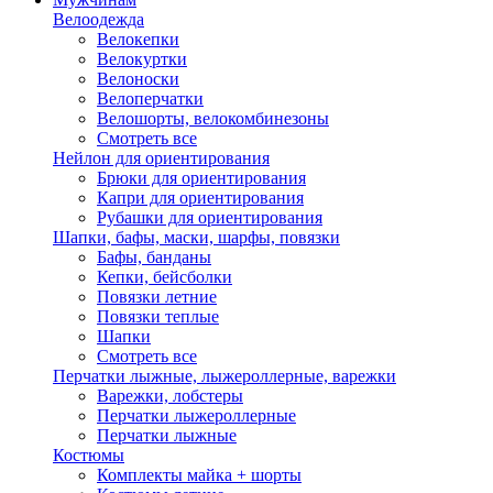
Велоодежда
Велокепки
Велокуртки
Велоноски
Велоперчатки
Велошорты, велокомбинезоны
Смотреть все
Нейлон для ориентирования
Брюки для ориентирования
Капри для ориентирования
Рубашки для ориентирования
Шапки, бафы, маски, шарфы, повязки
Бафы, банданы
Кепки, бейсболки
Повязки летние
Повязки теплые
Шапки
Смотреть все
Перчатки лыжные, лыжероллерные, варежки
Варежки, лобстеры
Перчатки лыжероллерные
Перчатки лыжные
Костюмы
Комплекты майка + шорты