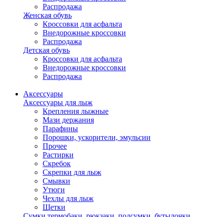
Распродажа
Женская обувь
Кроссовки для асфальта
Внедорожные кроссовки
Распродажа
Детская обувь
Кроссовки для асфальта
Внедорожные кроссовки
Распродажа
Аксессуары
Аксессуары для лыж
Крепления лыжные
Мази держания
Парафины
Порошки, ускорители, эмульсии
Прочее
Растирки
Скребок
Скрепки для лыж
Смывки
Утюги
Чехлы для лыж
Щетки
Сумки,термобаки, рюкзаки, подсумки, бутылочки,