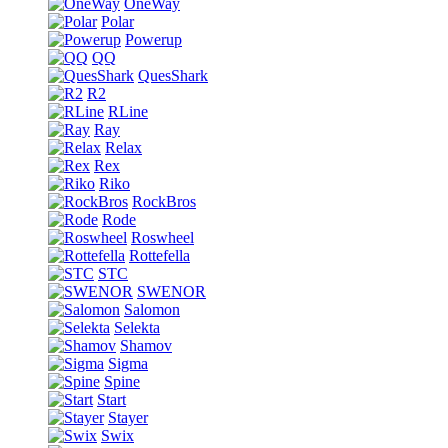
OneWay
Polar
Powerup
QQ
QuesShark
R2
RLine
Ray
Relax
Rex
Riko
RockBros
Rode
Roswheel
Rottefella
STC
SWENOR
Salomon
Selekta
Shamov
Sigma
Spine
Start
Stayer
Swix