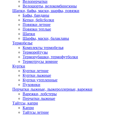
Велоперчатки
Велошорты, велокомбинезоны
Шапки, бафы, маски, шарфы, повязки
Бафы, банданы
Кепки, бейсболки
Повязки летние
Повязки теплые
Шапки
Шарфы, маски, балаклавы
Термобелье
Комплекты термобелья
Терморейтузы
Терморубашки, термофутболки
Термотрусы зимние
Куртки
Куртки летние
Куртки лыжные
Куртки утепленные
Пуховики
Перчатки лыжные, лыжероллерные, варежки
Варежки, лобстеры
Перчатки лыжные
Тайтсы, капри
Капри
Тайтсы летние