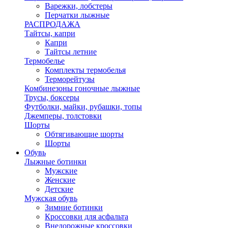
Варежки, лобстеры
Перчатки лыжные
РАСПРОДАЖА
Тайтсы, капри
Капри
Тайтсы летние
Термобелье
Комплекты термобелья
Терморейтузы
Комбинезоны гоночные лыжные
Трусы, боксеры
Футболки, майки, рубашки, топы
Джемперы, толстовки
Шорты
Обтягивающие шорты
Шорты
Обувь
Лыжные ботинки
Мужские
Женские
Детские
Мужская обувь
Зимние ботинки
Кроссовки для асфальта
Внедорожные кроссовки