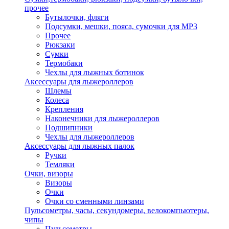
прочее
Бутылочки, фляги
Подсумки, мешки, пояса, сумочки для MP3
Прочее
Рюкзаки
Сумки
Термобаки
Чехлы для лыжных ботинок
Аксессуары для лыжероллеров
Шлемы
Колеса
Крепления
Наконечники для лыжероллеров
Подшипники
Чехлы для лыжероллеров
Аксессуары для лыжных палок
Ручки
Темляки
Очки, визоры
Визоры
Очки
Очки со сменными линзами
Пульсометры, часы, секундомеры, велокомпьютеры,
чипы
Пульсометры