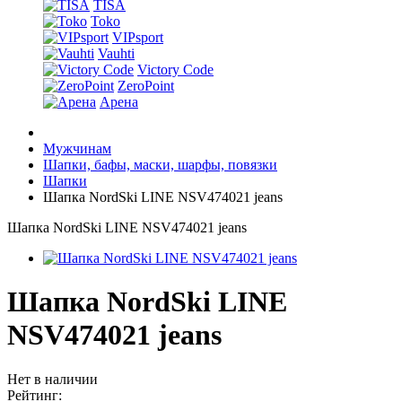
TISA
Toko
VIPsport
Vauhti
Victory Code
ZeroPoint
Арена
Мужчинам
Шапки, бафы, маски, шарфы, повязки
Шапки
Шапка NordSki LINE NSV474021 jeans
Шапка NordSki LINE NSV474021 jeans
Шапка NordSki LINE
NSV474021 jeans
Нет в наличии
Рейтинг: