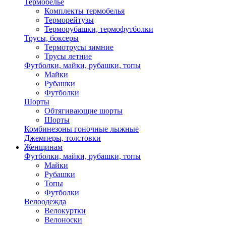
Термобелье
Комплекты термобелья
Терморейтузы
Терморубашки, термофутболки
Трусы, боксеры
Термотрусы зимние
Трусы летние
Футболки, майки, рубашки, топы
Майки
Рубашки
Футболки
Шорты
Обтягивающие шорты
Шорты
Комбинезоны гоночные лыжные
Джемперы, толстовки
Женщинам
Футболки, майки, рубашки, топы
Майки
Рубашки
Топы
Футболки
Велоодежда
Велокуртки
Велоноски