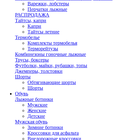
Варежки, лобстеры
Перчатки лыжные
РАСПРОДАЖА
Тайтсы, капри
Капри
Тайтсы летние
Термобелье
Комплекты термобелья
Терморейтузы
Комбинезоны гоночные лыжные
Трусы, боксеры
Футболки, майки, рубашки, топы
Джемперы, толстовки
Шорты
Обтягивающие шорты
Шорты
Обувь
Лыжные ботинки
Мужские
Женские
Детские
Мужская обувь
Зимние ботинки
Кроссовки для асфальта
Внедорожные кроссовки