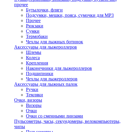
прочее
Бутылочки, фляги
Подсумки, мешки, пояса, сумочки для MP3
Прочее
Рюкзаки
Сумки
Термобаки
Чехлы для лыжных ботинок
Аксессуары для лыжероллеров
Шлемы
Колеса
Крепления
Наконечники для лыжероллеров
Подшипники
Чехлы для лыжероллеров
Аксессуары для лыжных палок
Ручки
Темляки
Очки, визоры
Визоры
Очки
Очки со сменными линзами
Пульсометры, часы, секундомеры, велокомпьютеры,
чипы
Пульсометры