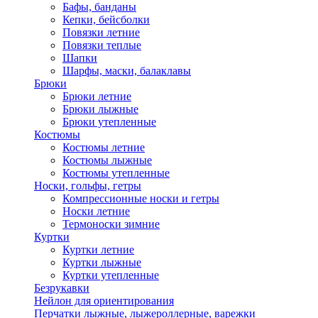
Бафы, банданы
Кепки, бейсболки
Повязки летние
Повязки теплые
Шапки
Шарфы, маски, балаклавы
Брюки
Брюки летние
Брюки лыжные
Брюки утепленные
Костюмы
Костюмы летние
Костюмы лыжные
Костюмы утепленные
Носки, гольфы, гетры
Компрессионные носки и гетры
Носки летние
Термоноски зимние
Куртки
Куртки летние
Куртки лыжные
Куртки утепленные
Безрукавки
Нейлон для ориентирования
Перчатки лыжные, лыжероллерные, варежки