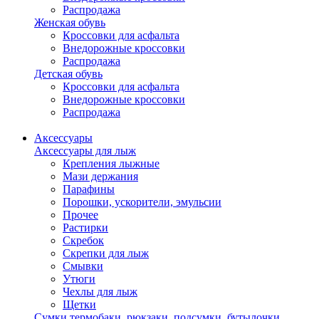
Распродажа
Женская обувь
Кроссовки для асфальта
Внедорожные кроссовки
Распродажа
Детская обувь
Кроссовки для асфальта
Внедорожные кроссовки
Распродажа
Аксессуары
Аксессуары для лыж
Крепления лыжные
Мази держания
Парафины
Порошки, ускорители, эмульсии
Прочее
Растирки
Скребок
Скрепки для лыж
Смывки
Утюги
Чехлы для лыж
Щетки
Сумки,термобаки, рюкзаки, подсумки, бутылочки,