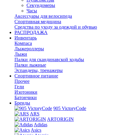
Секундомеры
Часы
Аксессуары для велосипеда
Спортивная медицина
Средства по уходу за одеждой и обувью
РАСПРОДАЖА
Инвентарь
Компаса
Лыжероллеры
Лыжи
Палки для скандинавской ходьбы
Палки лыжные
Эспандеры, тренажеры
Спортивное питание
Прочее
Гели
Изотоники
Батончики
Бренды
905 VictoryCode
ARS
ARTORIGIN
Adidas
Asics