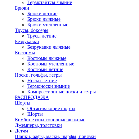
Термотайтсы зимние
Брюки
Брюки летние
Брюки лыжные
Брюки утепленные
Трусы, боксеры
Трусы летние
Безрукавки
Безрукавки лыжные
Костюмы
Костюмы лыжные
Костюмы утепленные
Костюмы летние
Носки, гольфы, гетры
Носки летние
Термоноски зимние
Компрессионные носки и гетры
РАСПРОДАЖА
Шорты
Обтягивающие шорты
Шорты
Комбинезоны гоночные лыжные
Джемперы, толстовки
Детям
Шапки, бафы, маски, шарфы, повязки