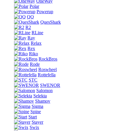
OneWay
Polar
Powerup
QQ
QuesShark
R2
RLine
Ray
Relax
Rex
Riko
RockBros
Rode
Roswheel
Rottefella
STC
SWENOR
Salomon
Selekta
Shamov
Sigma
Spine
Start
Stayer
Swix