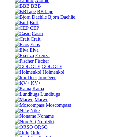
Atomic
BBB
BBTape
Bjorn Daehlie
Buff
CEP
Casio
Craft
Ecos
Elva
Exenza
Fischer
GOGGLE
Holmenkol
IronDeer
KV+
Kama
Lundhugs
Marwe
Moscompass
Nike
Noname
NordSki
ORSO
Odlo