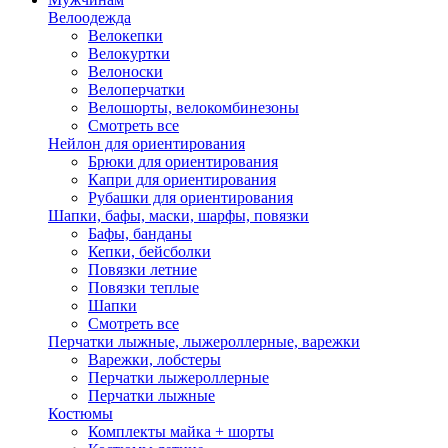
Велоодежда
Велокепки
Велокуртки
Велоноски
Велоперчатки
Велошорты, велокомбинезоны
Смотреть все
Нейлон для ориентирования
Брюки для ориентирования
Капри для ориентирования
Рубашки для ориентирования
Шапки, бафы, маски, шарфы, повязки
Бафы, банданы
Кепки, бейсболки
Повязки летние
Повязки теплые
Шапки
Смотреть все
Перчатки лыжные, лыжероллерные, варежки
Варежки, лобстеры
Перчатки лыжероллерные
Перчатки лыжные
Костюмы
Комплекты майка + шорты