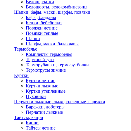
Велоперчатки
Велошорты, велокомбинезоны
Шапки, бафы, маски, шарфы, повязки
Бафы, банданы
Кепки, бейсболки
Повязки летние
Повязки теплые
Шапки
Шарфы, маски, балаклавы
Термобелье
Комплекты термобелья
Терморейтузы
Терморубашки, термофутболки
Термотрусы зимние
Куртки
Куртки летние
Куртки лыжные
Куртки утепленные
Пуховики
Перчатки лыжные, лыжероллерные, варежки
Варежки, лобстеры
Перчатки лыжные
Тайтсы, капри
Капри
Тайтсы летние