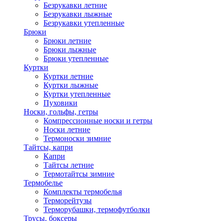
Безрукавки летние
Безрукавки лыжные
Безрукавки утепленные
Брюки
Брюки летние
Брюки лыжные
Брюки утепленные
Куртки
Куртки летние
Куртки лыжные
Куртки утепленные
Пуховики
Носки, гольфы, гетры
Компрессионные носки и гетры
Носки летние
Термоноски зимние
Тайтсы, капри
Капри
Тайтсы летние
Термотайтсы зимние
Термобелье
Комплекты термобелья
Терморейтузы
Терморубашки, термофутболки
Трусы, боксеры