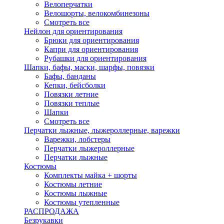
Велоперчатки
Велошорты, велокомбинезоны
Смотреть все
Нейлон для ориентирования
Брюки для ориентирования
Капри для ориентирования
Рубашки для ориентирования
Шапки, бафы, маски, шарфы, повязки
Бафы, банданы
Кепки, бейсболки
Повязки летние
Повязки теплые
Шапки
Смотреть все
Перчатки лыжные, лыжероллерные, варежки
Варежки, лобстеры
Перчатки лыжероллерные
Перчатки лыжные
Костюмы
Комплекты майка + шорты
Костюмы летние
Костюмы лыжные
Костюмы утепленные
РАСПРОДАЖА
Безрукавки