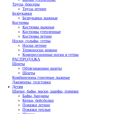
Трусы, боксеры
Трусы летние
Безрукавки
Безрукавки лыжные
Костюмы
Костюмы лыжные
Костюмы утепленные
Костюмы летние
Носки, гольфы, гетры
Носки летние
Термоноски зимние
Компрессионные носки и гетры
РАСПРОДАЖА
Шорты
Обтягивающие шорты
Шорты
Комбинезоны гоночные лыжные
Джемперы, толстовки
Детям
Шапки, бафы, маски, шарфы, повязки
Бафы, банданы
Кепки, бейсболки
Повязки летние
Повязки теплые