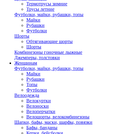
Термотрусы зимние
Трусы летние
Футболки, майки, рубашки, топы
Майки
Рубашки
Футболки
Шорты
Обтягивающие шорты
Шорты
Комбинезоны гоночные лыжные
Джемперы, толстовки
Женщинам
Футболки, майки, рубашки, топы
Майки
Рубашки
Топы
Футболки
Велоодежда
Велокуртки
Велоноски
Велоперчатки
Велошорты, велокомбинезоны
Шапки, бафы, маски, шарфы, повязки
Бафы, банданы
Кепки, бейсболки