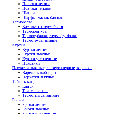
Повязки летние
Повязки теплые
Шапки
Шарфы, маски, балаклавы
Термобелье
Комплекты термобелья
Терморейтузы
Терморубашки, термофутболки
Термотрусы зимние
Куртки
Куртки летние
Куртки лыжные
Куртки утепленные
Пуховики
Перчатки лыжные, лыжероллерные, варежки
Варежки, лобстеры
Перчатки лыжные
Тайтсы, капри
Капри
Тайтсы летние
Термотайтсы зимние
Брюки
Брюки летние
Брюки лыжные
Брюки утепленные