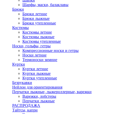
Шапки
Шарфы, маски, балаклавы
Брюки
Брюки летние
Брюки лыжные
Брюки утепленные
Костюмы
Костюмы летние
Костюмы лыжные
Костюмы утепленные
Носки, гольфы, гетры
Компрессионные носки и гетры
Носки летние
Термоноски зимние
Куртки
Куртки летние
Куртки лыжные
Куртки утепленные
Безрукавки
Нейлон для ориентирования
Перчатки лыжные, лыжероллерные, варежки
Варежки, лобстеры
Перчатки лыжные
РАСПРОДАЖА
Тайтсы, капри