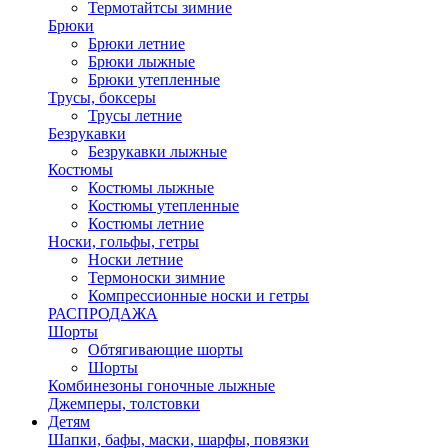
Термотайтсы зимние
Брюки
Брюки летние
Брюки лыжные
Брюки утепленные
Трусы, боксеры
Трусы летние
Безрукавки
Безрукавки лыжные
Костюмы
Костюмы лыжные
Костюмы утепленные
Костюмы летние
Носки, гольфы, гетры
Носки летние
Термоноски зимние
Компрессионные носки и гетры
РАСПРОДАЖА
Шорты
Обтягивающие шорты
Шорты
Комбинезоны гоночные лыжные
Джемперы, толстовки
Детям
Шапки, бафы, маски, шарфы, повязки