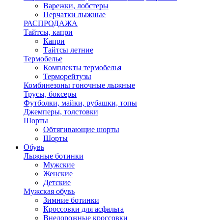
Варежки, лобстеры
Перчатки лыжные
РАСПРОДАЖА
Тайтсы, капри
Капри
Тайтсы летние
Термобелье
Комплекты термобелья
Терморейтузы
Комбинезоны гоночные лыжные
Трусы, боксеры
Футболки, майки, рубашки, топы
Джемперы, толстовки
Шорты
Обтягивающие шорты
Шорты
Обувь
Лыжные ботинки
Мужские
Женские
Детские
Мужская обувь
Зимние ботинки
Кроссовки для асфальта
Внедорожные кроссовки