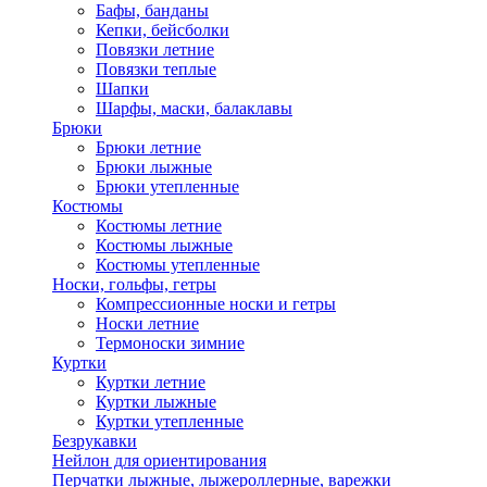
Бафы, банданы
Кепки, бейсболки
Повязки летние
Повязки теплые
Шапки
Шарфы, маски, балаклавы
Брюки
Брюки летние
Брюки лыжные
Брюки утепленные
Костюмы
Костюмы летние
Костюмы лыжные
Костюмы утепленные
Носки, гольфы, гетры
Компрессионные носки и гетры
Носки летние
Термоноски зимние
Куртки
Куртки летние
Куртки лыжные
Куртки утепленные
Безрукавки
Нейлон для ориентирования
Перчатки лыжные, лыжероллерные, варежки