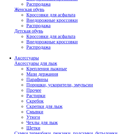
Распродажа
Женская обувь
Кроссовки для асфальта
Внедорожные кроссовки
Распродажа
Детская обувь
Кроссовки для асфальта
Внедорожные кроссовки
Распродажа
Аксессуары
Аксессуары для лыж
Крепления лыжные
Мази держания
Парафины
Порошки, ускорители, эмульсии
Прочее
Растирки
Скребок
Скрепки для лыж
Смывки
Утюги
Чехлы для лыж
Щетки
Сумки,термобаки, рюкзаки, подсумки, бутылочки,