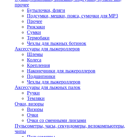
прочее
Бутылочки, фляги
Подсумки, мешки, пояса, сумочки для MP3
Прочее
Рюкзаки
Сумки
Термобаки
Чехлы для лыжных ботинок
Аксессуары для лыжероллеров
Шлемы
Колеса
Крепления
Наконечники для лыжероллеров
Подшипники
Чехлы для лыжероллеров
Аксессуары для лыжных палок
Ручки
Темляки
Очки, визоры
Визоры
Очки
Очки со сменными линзами
Пульсометры, часы, секундомеры, велокомпьютеры,
чипы
Пульсометры