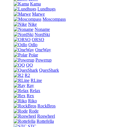
Kama
Lundhugs
Marwe
Moscompass
Nike
Noname
NordSki
ORSO
Odlo
OneWay
Polar
Powerup
QQ
QuesShark
R2
RLine
Ray
Relax
Rex
Riko
RockBros
Rode
Roswheel
Rottefella
STC