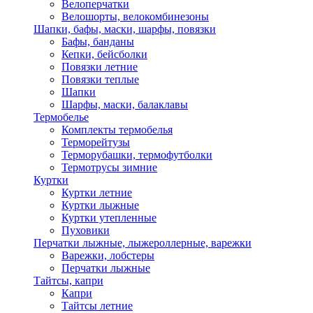
Велоперчатки
Велошорты, велокомбинезоны
Шапки, бафы, маски, шарфы, повязки
Бафы, банданы
Кепки, бейсболки
Повязки летние
Повязки теплые
Шапки
Шарфы, маски, балаклавы
Термобелье
Комплекты термобелья
Терморейтузы
Терморубашки, термофутболки
Термотрусы зимние
Куртки
Куртки летние
Куртки лыжные
Куртки утепленные
Пуховики
Перчатки лыжные, лыжероллерные, варежки
Варежки, лобстеры
Перчатки лыжные
Тайтсы, капри
Капри
Тайтсы летние