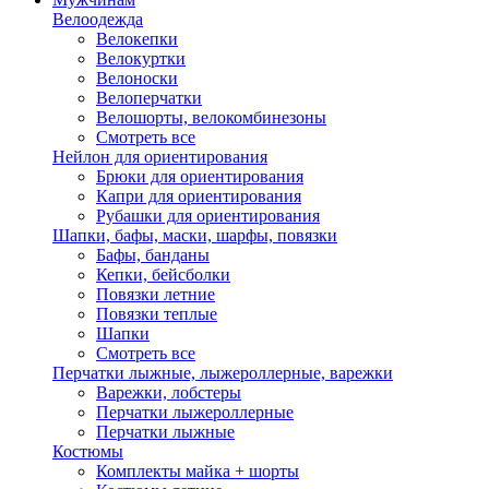
Велоодежда
Велокепки
Велокуртки
Велоноски
Велоперчатки
Велошорты, велокомбинезоны
Смотреть все
Нейлон для ориентирования
Брюки для ориентирования
Капри для ориентирования
Рубашки для ориентирования
Шапки, бафы, маски, шарфы, повязки
Бафы, банданы
Кепки, бейсболки
Повязки летние
Повязки теплые
Шапки
Смотреть все
Перчатки лыжные, лыжероллерные, варежки
Варежки, лобстеры
Перчатки лыжероллерные
Перчатки лыжные
Костюмы
Комплекты майка + шорты