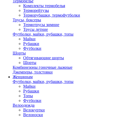
Термобелье
Комплекты термобелья
Терморейтузы
Терморубашки, термофутболки
Трусы, боксеры
Термотрусы зимние
Трусы летние
Футболки, майки, рубашки, топы
Майки
Рубашки
Футболки
Шорты
Обтягивающие шорты
Шорты
Комбинезоны гоночные лыжные
Джемперы, толстовки
Женщинам
Футболки, майки, рубашки, топы
Майки
Рубашки
Топы
Футболки
Велоодежда
Велокуртки
Велоноски