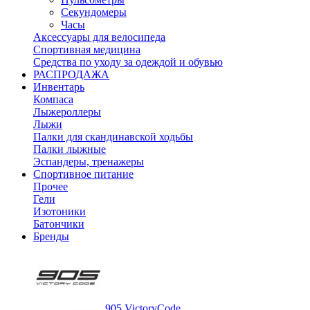
Секундомеры
Часы
Аксессуары для велосипеда
Спортивная медицина
Средства по уходу за одеждой и обувью
РАСПРОДАЖА
Инвентарь
Компаса
Лыжероллеры
Лыжи
Палки для скандинавской ходьбы
Палки лыжные
Эспандеры, тренажеры
Спортивное питание
Прочее
Гели
Изотоники
Батончики
Бренды
905 VictoryCode