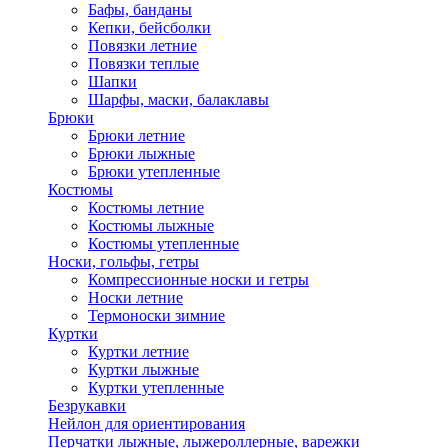
Бафы, банданы
Кепки, бейсболки
Повязки летние
Повязки теплые
Шапки
Шарфы, маски, балаклавы
Брюки
Брюки летние
Брюки лыжные
Брюки утепленные
Костюмы
Костюмы летние
Костюмы лыжные
Костюмы утепленные
Носки, гольфы, гетры
Компрессионные носки и гетры
Носки летние
Термоноски зимние
Куртки
Куртки летние
Куртки лыжные
Куртки утепленные
Безрукавки
Нейлон для ориентирования
Перчатки лыжные, лыжероллерные, варежки