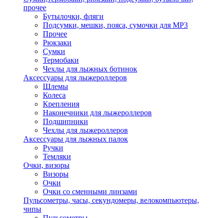
прочее
Бутылочки, фляги
Подсумки, мешки, пояса, сумочки для MP3
Прочее
Рюкзаки
Сумки
Термобаки
Чехлы для лыжных ботинок
Аксессуары для лыжероллеров
Шлемы
Колеса
Крепления
Наконечники для лыжероллеров
Подшипники
Чехлы для лыжероллеров
Аксессуары для лыжных палок
Ручки
Темляки
Очки, визоры
Визоры
Очки
Очки со сменными линзами
Пульсометры, часы, секундомеры, велокомпьютеры,
чипы
Пульсометры