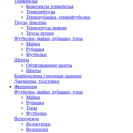
Термобелье
Комплекты термобелья
Терморейтузы
Терморубашки, термофутболки
Трусы, боксеры
Термотрусы зимние
Трусы летние
Футболки, майки, рубашки, топы
Майки
Рубашки
Футболки
Шорты
Обтягивающие шорты
Шорты
Комбинезоны гоночные лыжные
Джемперы, толстовки
Женщинам
Футболки, майки, рубашки, топы
Майки
Рубашки
Топы
Футболки
Велоодежда
Велокуртки
Велоноски