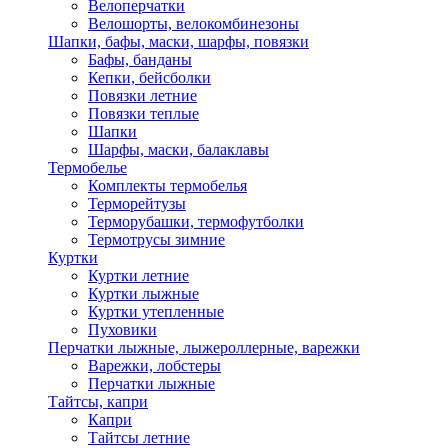
Велоперчатки
Велошорты, велокомбинезоны
Шапки, бафы, маски, шарфы, повязки
Бафы, банданы
Кепки, бейсболки
Повязки летние
Повязки теплые
Шапки
Шарфы, маски, балаклавы
Термобелье
Комплекты термобелья
Терморейтузы
Терморубашки, термофутболки
Термотрусы зимние
Куртки
Куртки летние
Куртки лыжные
Куртки утепленные
Пуховики
Перчатки лыжные, лыжероллерные, варежки
Варежки, лобстеры
Перчатки лыжные
Тайтсы, капри
Капри
Тайтсы летние