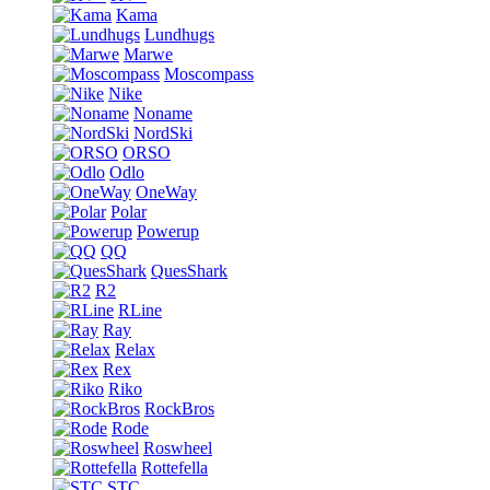
Kama
Lundhugs
Marwe
Moscompass
Nike
Noname
NordSki
ORSO
Odlo
OneWay
Polar
Powerup
QQ
QuesShark
R2
RLine
Ray
Relax
Rex
Riko
RockBros
Rode
Roswheel
Rottefella
STC