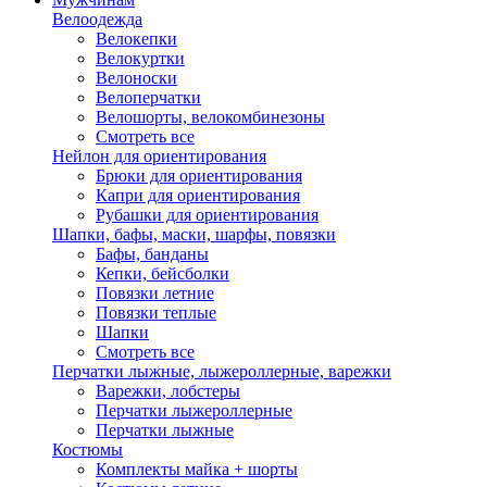
Велоодежда
Велокепки
Велокуртки
Велоноски
Велоперчатки
Велошорты, велокомбинезоны
Смотреть все
Нейлон для ориентирования
Брюки для ориентирования
Капри для ориентирования
Рубашки для ориентирования
Шапки, бафы, маски, шарфы, повязки
Бафы, банданы
Кепки, бейсболки
Повязки летние
Повязки теплые
Шапки
Смотреть все
Перчатки лыжные, лыжероллерные, варежки
Варежки, лобстеры
Перчатки лыжероллерные
Перчатки лыжные
Костюмы
Комплекты майка + шорты