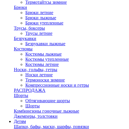
Термотайтсы зимние
Брюки
Брюки летние
Брюки лыжные
Брюки утепленные
Трусы, боксеры
Трусы летние
Безрукавки
Безрукавки лыжные
Костюмы
Костюмы лыжные
Костюмы утепленные
Костюмы летние
Носки, гольфы, гетры
Носки летние
Термоноски зимние
Компрессионные носки и гетры
РАСПРОДАЖА
Шорты
Обтягивающие шорты
Шорты
Комбинезоны гоночные лыжные
Джемперы, толстовки
Детям
Шапки, бафы, маски, шарфы, повязки