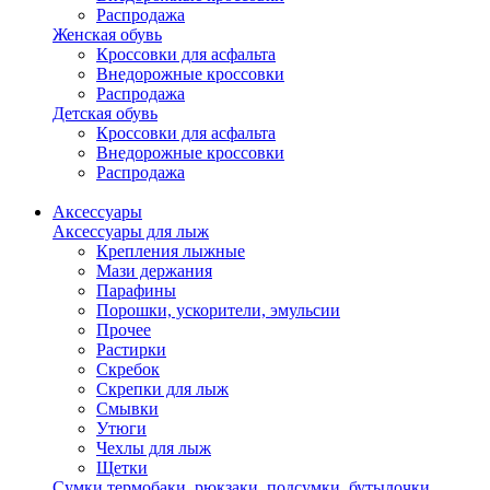
Распродажа
Женская обувь
Кроссовки для асфальта
Внедорожные кроссовки
Распродажа
Детская обувь
Кроссовки для асфальта
Внедорожные кроссовки
Распродажа
Аксессуары
Аксессуары для лыж
Крепления лыжные
Мази держания
Парафины
Порошки, ускорители, эмульсии
Прочее
Растирки
Скребок
Скрепки для лыж
Смывки
Утюги
Чехлы для лыж
Щетки
Сумки,термобаки, рюкзаки, подсумки, бутылочки,