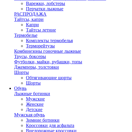
Варежки, лобстеры
Перчатки лыжные
РАСПРОДАЖА
Тайтсы, капри
Капри
Тайтсы летние
Термобелье
Комплекты термобелья
Терморейтузы
Комбинезоны гоночные лыжные
Трусы, боксеры
Футболки, майки, рубашки, топы
Джемперы, толстовки
Шорты
Обтягивающие шорты
Шорты
Обувь
Лыжные ботинки
Мужские
Женские
Детские
Мужская обувь
Зимние ботинки
Кроссовки для асфальта
Внедорожные кроссовки