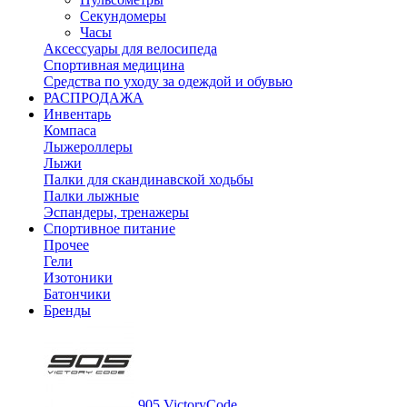
Секундомеры
Часы
Аксессуары для велосипеда
Спортивная медицина
Средства по уходу за одеждой и обувью
РАСПРОДАЖА
Инвентарь
Компаса
Лыжероллеры
Лыжи
Палки для скандинавской ходьбы
Палки лыжные
Эспандеры, тренажеры
Спортивное питание
Прочее
Гели
Изотоники
Батончики
Бренды
905 VictoryCode