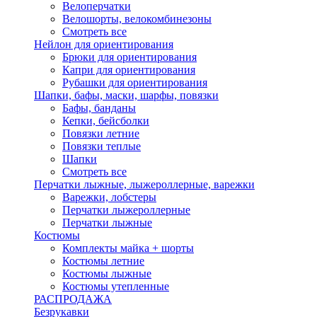
Велоперчатки
Велошорты, велокомбинезоны
Смотреть все
Нейлон для ориентирования
Брюки для ориентирования
Капри для ориентирования
Рубашки для ориентирования
Шапки, бафы, маски, шарфы, повязки
Бафы, банданы
Кепки, бейсболки
Повязки летние
Повязки теплые
Шапки
Смотреть все
Перчатки лыжные, лыжероллерные, варежки
Варежки, лобстеры
Перчатки лыжероллерные
Перчатки лыжные
Костюмы
Комплекты майка + шорты
Костюмы летние
Костюмы лыжные
Костюмы утепленные
РАСПРОДАЖА
Безрукавки