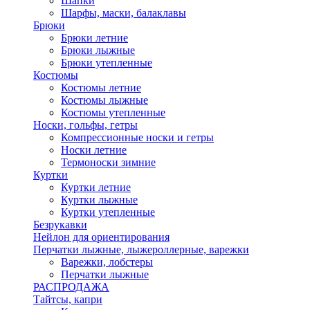
Шапки
Шарфы, маски, балаклавы
Брюки
Брюки летние
Брюки лыжные
Брюки утепленные
Костюмы
Костюмы летние
Костюмы лыжные
Костюмы утепленные
Носки, гольфы, гетры
Компрессионные носки и гетры
Носки летние
Термоноски зимние
Куртки
Куртки летние
Куртки лыжные
Куртки утепленные
Безрукавки
Нейлон для ориентирования
Перчатки лыжные, лыжероллерные, варежки
Варежки, лобстеры
Перчатки лыжные
РАСПРОДАЖА
Тайтсы, капри