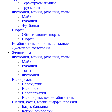
Термотрусы зимние
Трусы летние
Футболки, майки, рубашки, топы
Майки
Рубашки
Футболки
Шорты
Обтягивающие шорты
Шорты
Комбинезоны гоночные лыжные
Джемперы, толстовки
Женщинам
Футболки, майки, рубашки, топы
Майки
Рубашки
Топы
Футболки
Велоодежда
Велокуртки
Велоноски
Велоперчатки
Велошорты, велокомбинезоны
Шапки, бафы, маски, шарфы, повязки
Бафы, банданы
Кепки, бейсболки