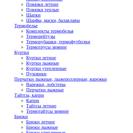
Повязки летние
Повязки теплые
Шапки
Шарфы, маски, балаклавы
Термобелье
Комплекты термобелья
Терморейтузы
Терморубашки, термофутболки
Термотрусы зимние
Куртки
Куртки летние
Куртки лыжные
Куртки утепленные
Пуховики
Перчатки лыжные, лыжероллерные, варежки
Варежки, лобстеры
Перчатки лыжные
Тайтсы, капри
Капри
Тайтсы летние
Термотайтсы зимние
Брюки
Брюки летние
Брюки лыжные
Брюки утепленные