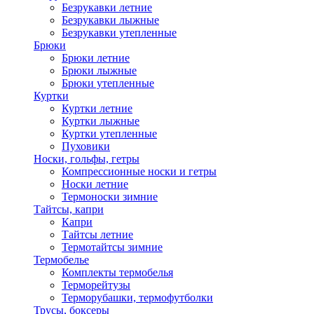
Безрукавки летние
Безрукавки лыжные
Безрукавки утепленные
Брюки
Брюки летние
Брюки лыжные
Брюки утепленные
Куртки
Куртки летние
Куртки лыжные
Куртки утепленные
Пуховики
Носки, гольфы, гетры
Компрессионные носки и гетры
Носки летние
Термоноски зимние
Тайтсы, капри
Капри
Тайтсы летние
Термотайтсы зимние
Термобелье
Комплекты термобелья
Терморейтузы
Терморубашки, термофутболки
Трусы, боксеры