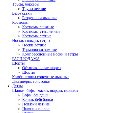
Трусы, боксеры
Трусы летние
Безрукавки
Безрукавки лыжные
Костюмы
Костюмы лыжные
Костюмы утепленные
Костюмы летние
Носки, гольфы, гетры
Носки летние
Термоноски зимние
Компрессионные носки и гетры
РАСПРОДАЖА
Шорты
Обтягивающие шорты
Шорты
Комбинезоны гоночные лыжные
Джемперы, толстовки
Детям
Шапки, бафы, маски, шарфы, повязки
Бафы, банданы
Кепки, бейсболки
Повязки летние
Повязки теплые