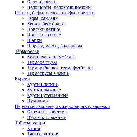
Велоперчатки
Велошорты, велокомбинезоны
Шапки, бафы, маски, шарфы, повязки
Бафы, банданы
Кепки, бейсболки
Повязки летние
Повязки теплые
Шапки
Шарфы, маски, балаклавы
Термобелье
Комплекты термобелья
Терморейтузы
Терморубашки, термофутболки
Термотрусы зимние
Куртки
Куртки летние
Куртки лыжные
Куртки утепленные
Пуховики
Перчатки лыжные, лыжероллерные, варежки
Варежки, лобстеры
Перчатки лыжные
Тайтсы, капри
Капри
Тайтсы летние