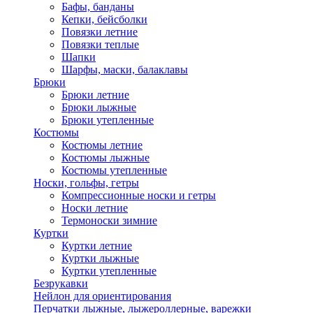
Бафы, банданы
Кепки, бейсболки
Повязки летние
Повязки теплые
Шапки
Шарфы, маски, балаклавы
Брюки
Брюки летние
Брюки лыжные
Брюки утепленные
Костюмы
Костюмы летние
Костюмы лыжные
Костюмы утепленные
Носки, гольфы, гетры
Компрессионные носки и гетры
Носки летние
Термоноски зимние
Куртки
Куртки летние
Куртки лыжные
Куртки утепленные
Безрукавки
Нейлон для ориентирования
Перчатки лыжные, лыжероллерные, варежки