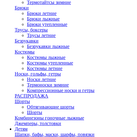
Термотайтсы зимние
Брюки
Брюки летние
Брюки лыжные
Брюки утепленные
Трусы, боксеры
Трусы летние
Безрукавки
Безрукавки лыжные
Костюмы
Костюмы лыжные
Костюмы утепленные
Костюмы летние
Носки, гольфы, гетры
Носки летние
Термоноски зимние
Компрессионные носки и гетры
РАСПРОДАЖА
Шорты
Обтягивающие шорты
Шорты
Комбинезоны гоночные лыжные
Джемперы, толстовки
Детям
Шапки, бафы, маски, шарфы, повязки