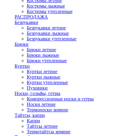
Костюмы летние
Костюмы лыжные
Костюмы утепленные
РАСПРОДАЖА
Безрукавки
Безрукавки летние
Безрукавки лыжные
Безрукавки утепленные
Брюки
Брюки летние
Брюки лыжные
Брюки утепленные
Куртки
Куртки летние
Куртки лыжные
Куртки утепленные
Пуховики
Носки, гольфы, гетры
Компрессионные носки и гетры
Носки летние
Термоноски зимние
Тайтсы, капри
Капри
Тайтсы летние
Термотайтсы зимние