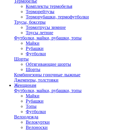
Термобелье
Комплекты термобелья
Терморейтузы
Терморубашки, термофутболки
Трусы, боксеры
Термотрусы зимние
Трусы летние
Футболки, майки, рубашки, топы
Майки
Рубашки
Футболки
Шорты
Обтягивающие шорты
Шорты
Комбинезоны гоночные лыжные
Джемперы, толстовки
Женщинам
Футболки, майки, рубашки, топы
Майки
Рубашки
Топы
Футболки
Велоодежда
Велокуртки
Велоноски