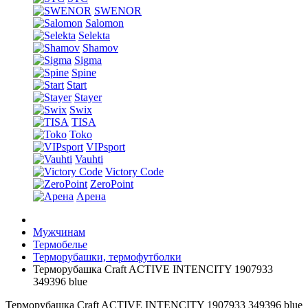
SWENOR
Salomon
Selekta
Shamov
Sigma
Spine
Start
Stayer
Swix
TISA
Toko
VIPsport
Vauhti
Victory Code
ZeroPoint
Арена
Мужчинам
Термобелье
Терморубашки, термофутболки
Терморубашка Craft ACTIVE INTENCITY 1907933
349396 blue
Терморубашка Craft ACTIVE INTENCITY 1907933 349396 blue