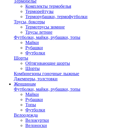
Термобелье
Комплекты термобелья
Терморейтузы
Терморубашки, термофутболки
Трусы, боксеры
Термотрусы зимние
Трусы летние
Футболки, майки, рубашки, топы
Майки
Рубашки
Футболки
Шорты
Обтягивающие шорты
Шорты
Комбинезоны гоночные лыжные
Джемперы, толстовки
Женщинам
Футболки, майки, рубашки, топы
Майки
Рубашки
Топы
Футболки
Велоодежда
Велокуртки
Велоноски