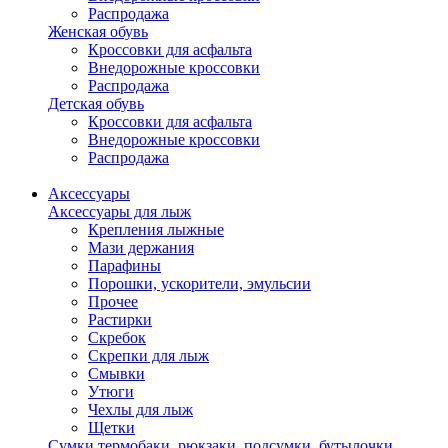
Распродажа
Женская обувь
Кроссовки для асфальта
Внедорожные кроссовки
Распродажа
Детская обувь
Кроссовки для асфальта
Внедорожные кроссовки
Распродажа
Аксессуары
Аксессуары для лыж
Крепления лыжные
Мази держания
Парафины
Порошки, ускорители, эмульсии
Прочее
Растирки
Скребок
Скрепки для лыж
Смывки
Утюги
Чехлы для лыж
Щетки
Сумки,термобаки, рюкзаки, подсумки, бутылочки,