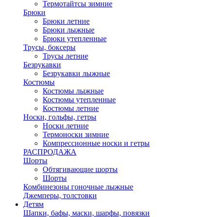
Термотайтсы зимние
Брюки
Брюки летние
Брюки лыжные
Брюки утепленные
Трусы, боксеры
Трусы летние
Безрукавки
Безрукавки лыжные
Костюмы
Костюмы лыжные
Костюмы утепленные
Костюмы летние
Носки, гольфы, гетры
Носки летние
Термоноски зимние
Компрессионные носки и гетры
РАСПРОДАЖА
Шорты
Обтягивающие шорты
Шорты
Комбинезоны гоночные лыжные
Джемперы, толстовки
Детям
Шапки, бафы, маски, шарфы, повязки