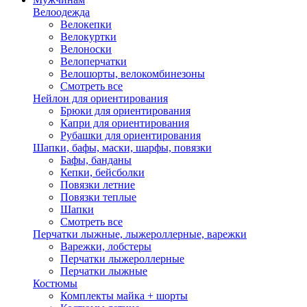
Велоодежда
Велокепки
Велокуртки
Велоноски
Велоперчатки
Велошорты, велокомбинезоны
Смотреть все
Нейлон для ориентирования
Брюки для ориентирования
Капри для ориентирования
Рубашки для ориентирования
Шапки, бафы, маски, шарфы, повязки
Бафы, банданы
Кепки, бейсболки
Повязки летние
Повязки теплые
Шапки
Смотреть все
Перчатки лыжные, лыжероллерные, варежки
Варежки, лобстеры
Перчатки лыжероллерные
Перчатки лыжные
Костюмы
Комплекты майка + шорты