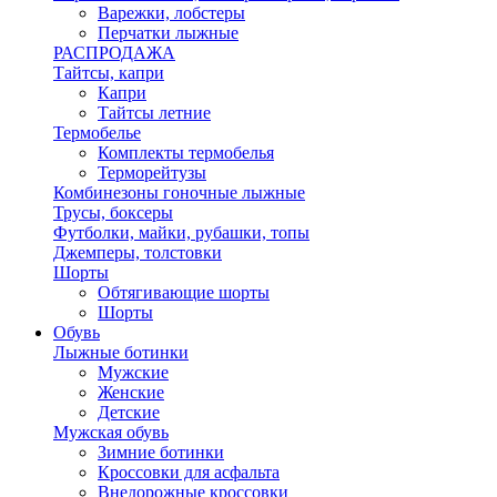
Варежки, лобстеры
Перчатки лыжные
РАСПРОДАЖА
Тайтсы, капри
Капри
Тайтсы летние
Термобелье
Комплекты термобелья
Терморейтузы
Комбинезоны гоночные лыжные
Трусы, боксеры
Футболки, майки, рубашки, топы
Джемперы, толстовки
Шорты
Обтягивающие шорты
Шорты
Обувь
Лыжные ботинки
Мужские
Женские
Детские
Мужская обувь
Зимние ботинки
Кроссовки для асфальта
Внедорожные кроссовки