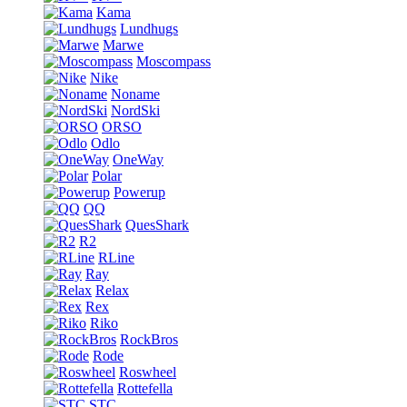
Kama
Lundhugs
Marwe
Moscompass
Nike
Noname
NordSki
ORSO
Odlo
OneWay
Polar
Powerup
QQ
QuesShark
R2
RLine
Ray
Relax
Rex
Riko
RockBros
Rode
Roswheel
Rottefella
STC