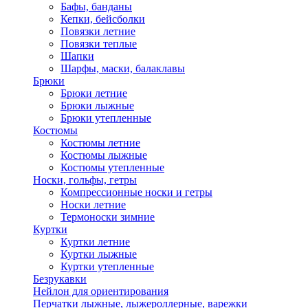
Бафы, банданы
Кепки, бейсболки
Повязки летние
Повязки теплые
Шапки
Шарфы, маски, балаклавы
Брюки
Брюки летние
Брюки лыжные
Брюки утепленные
Костюмы
Костюмы летние
Костюмы лыжные
Костюмы утепленные
Носки, гольфы, гетры
Компрессионные носки и гетры
Носки летние
Термоноски зимние
Куртки
Куртки летние
Куртки лыжные
Куртки утепленные
Безрукавки
Нейлон для ориентирования
Перчатки лыжные, лыжероллерные, варежки