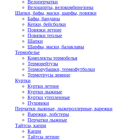
Велоперчатки
Велошорты, велокомбинезоны
Шапки, бафы, маски, шарфы, повязки
Бафы, банданы
Кепки, бейсболки
Повязки летние
Повязки теплые
Шапки
Шарфы, маски, балаклавы
Термобелье
Комплекты термобелья
Терморейтузы
Терморубашки, термофутболки
Термотрусы зимние
Куртки
Куртки летние
Куртки лыжные
Куртки утепленные
Пуховики
Перчатки лыжные, лыжероллерные, варежки
Варежки, лобстеры
Перчатки лыжные
Тайтсы, капри
Капри
Тайтсы летние