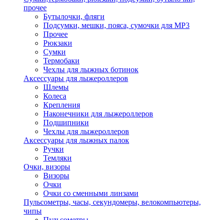
прочее
Бутылочки, фляги
Подсумки, мешки, пояса, сумочки для MP3
Прочее
Рюкзаки
Сумки
Термобаки
Чехлы для лыжных ботинок
Аксессуары для лыжероллеров
Шлемы
Колеса
Крепления
Наконечники для лыжероллеров
Подшипники
Чехлы для лыжероллеров
Аксессуары для лыжных палок
Ручки
Темляки
Очки, визоры
Визоры
Очки
Очки со сменными линзами
Пульсометры, часы, секундомеры, велокомпьютеры,
чипы
Пульсометры