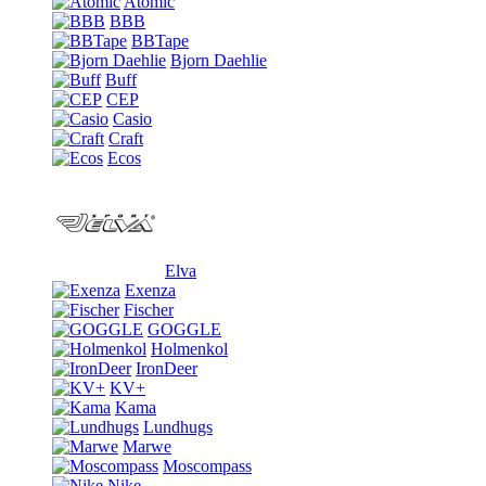
Atomic
BBB
BBTape
Bjorn Daehlie
Buff
CEP
Casio
Craft
Ecos
Elva
Exenza
Fischer
GOGGLE
Holmenkol
IronDeer
KV+
Kama
Lundhugs
Marwe
Moscompass
Nike