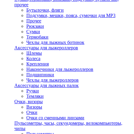
прочее
Бутылочки, фляги
Подсумки, мешки, пояса, сумочки для MP3
Прочее
Рюкзаки
Сумки
Термобаки
Чехлы для лыжных ботинок
Аксессуары для лыжероллеров
Шлемы
Колеса
Крепления
Наконечники для лыжероллеров
Подшипники
Чехлы для лыжероллеров
Аксессуары для лыжных палок
Ручки
Темляки
Очки, визоры
Визоры
Очки
Очки со сменными линзами
Пульсометры, часы, секундомеры, велокомпьютеры,
чипы
Пульсометры