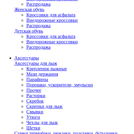
Распродажа
Женская обувь
Кроссовки для асфальта
Внедорожные кроссовки
Распродажа
Детская обувь
Кроссовки для асфальта
Внедорожные кроссовки
Распродажа
Аксессуары
Аксессуары для лыж
Крепления лыжные
Мази держания
Парафины
Порошки, ускорители, эмульсии
Прочее
Растирки
Скребок
Скрепки для лыж
Смывки
Утюги
Чехлы для лыж
Щетки
Сумки,термобаки, рюкзаки, подсумки, бутылочки,