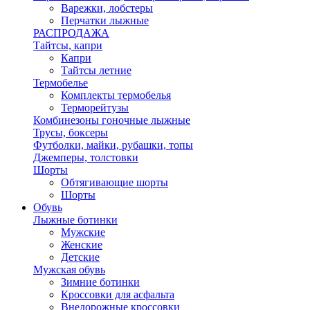
Варежки, лобстеры
Перчатки лыжные
РАСПРОДАЖА
Тайтсы, капри
Капри
Тайтсы летние
Термобелье
Комплекты термобелья
Терморейтузы
Комбинезоны гоночные лыжные
Трусы, боксеры
Футболки, майки, рубашки, топы
Джемперы, толстовки
Шорты
Обтягивающие шорты
Шорты
Обувь
Лыжные ботинки
Мужские
Женские
Детские
Мужская обувь
Зимние ботинки
Кроссовки для асфальта
Внедорожные кроссовки