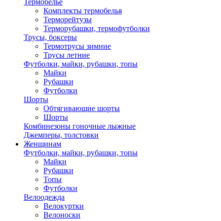
Термобелье
Комплекты термобелья
Терморейтузы
Терморубашки, термофутболки
Трусы, боксеры
Термотрусы зимние
Трусы летние
Футболки, майки, рубашки, топы
Майки
Рубашки
Футболки
Шорты
Обтягивающие шорты
Шорты
Комбинезоны гоночные лыжные
Джемперы, толстовки
Женщинам
Футболки, майки, рубашки, топы
Майки
Рубашки
Топы
Футболки
Велоодежда
Велокуртки
Велоноски