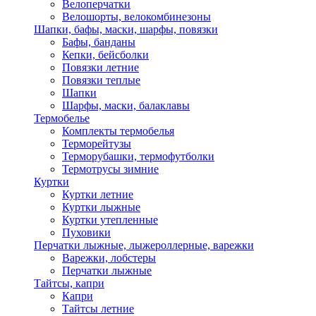
Велоперчатки
Велошорты, велокомбинезоны
Шапки, бафы, маски, шарфы, повязки
Бафы, банданы
Кепки, бейсболки
Повязки летние
Повязки теплые
Шапки
Шарфы, маски, балаклавы
Термобелье
Комплекты термобелья
Терморейтузы
Терморубашки, термофутболки
Термотрусы зимние
Куртки
Куртки летние
Куртки лыжные
Куртки утепленные
Пуховики
Перчатки лыжные, лыжероллерные, варежки
Варежки, лобстеры
Перчатки лыжные
Тайтсы, капри
Капри
Тайтсы летние