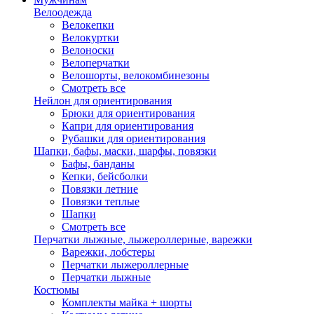
Велоодежда
Велокепки
Велокуртки
Велоноски
Велоперчатки
Велошорты, велокомбинезоны
Смотреть все
Нейлон для ориентирования
Брюки для ориентирования
Капри для ориентирования
Рубашки для ориентирования
Шапки, бафы, маски, шарфы, повязки
Бафы, банданы
Кепки, бейсболки
Повязки летние
Повязки теплые
Шапки
Смотреть все
Перчатки лыжные, лыжероллерные, варежки
Варежки, лобстеры
Перчатки лыжероллерные
Перчатки лыжные
Костюмы
Комплекты майка + шорты