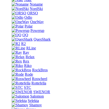
Noname
NordSki
ORSO
Odlo
OneWay
Polar
Powerup
QQ
QuesShark
R2
RLine
Ray
Relax
Rex
Riko
RockBros
Rode
Roswheel
Rottefella
STC
SWENOR
Salomon
Selekta
Shamov