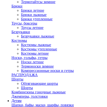
Термотайтсы зимние
Брюки
Брюки летние
Брюки лыжные
Брюки утепленные
Трусы, боксеры
Трусы летние
Безрукавки
Безрукавки лыжные
Костюмы
Костюмы лыжные
Костюмы утепленные
Костюмы летние
Носки, гольфы, гетры
Носки летние
Термоноски зимние
Компрессионные носки и гетры
РАСПРОДАЖА
Шорты
Обтягивающие шорты
Шорты
Комбинезоны гоночные лыжные
Джемперы, толстовки
Детям
Шапки, бафы, маски, шарфы, повязки