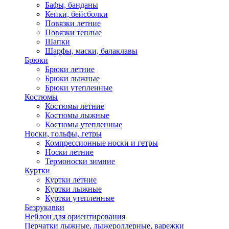
Бафы, банданы
Кепки, бейсболки
Повязки летние
Повязки теплые
Шапки
Шарфы, маски, балаклавы
Брюки
Брюки летние
Брюки лыжные
Брюки утепленные
Костюмы
Костюмы летние
Костюмы лыжные
Костюмы утепленные
Носки, гольфы, гетры
Компрессионные носки и гетры
Носки летние
Термоноски зимние
Куртки
Куртки летние
Куртки лыжные
Куртки утепленные
Безрукавки
Нейлон для ориентирования
Перчатки лыжные, лыжероллерные, варежки