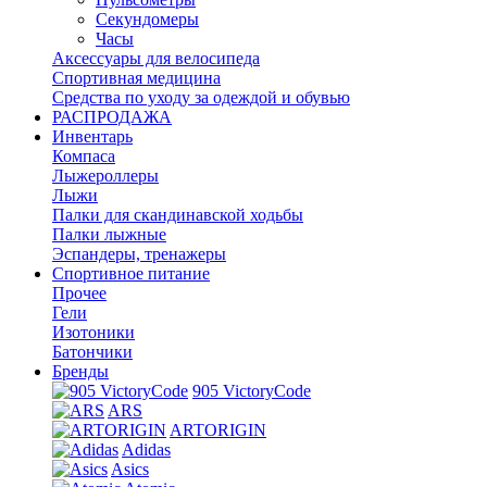
Секундомеры
Часы
Аксессуары для велосипеда
Спортивная медицина
Средства по уходу за одеждой и обувью
РАСПРОДАЖА
Инвентарь
Компаса
Лыжероллеры
Лыжи
Палки для скандинавской ходьбы
Палки лыжные
Эспандеры, тренажеры
Спортивное питание
Прочее
Гели
Изотоники
Батончики
Бренды
905 VictoryCode
ARS
ARTORIGIN
Adidas
Asics