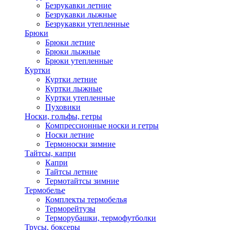
Безрукавки летние
Безрукавки лыжные
Безрукавки утепленные
Брюки
Брюки летние
Брюки лыжные
Брюки утепленные
Куртки
Куртки летние
Куртки лыжные
Куртки утепленные
Пуховики
Носки, гольфы, гетры
Компрессионные носки и гетры
Носки летние
Термоноски зимние
Тайтсы, капри
Капри
Тайтсы летние
Термотайтсы зимние
Термобелье
Комплекты термобелья
Терморейтузы
Терморубашки, термофутболки
Трусы, боксеры