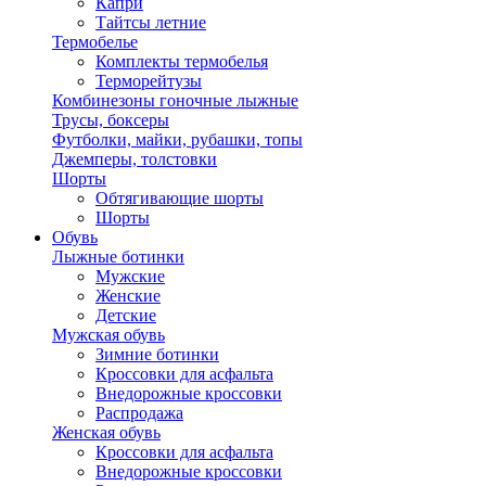
Капри
Тайтсы летние
Термобелье
Комплекты термобелья
Терморейтузы
Комбинезоны гоночные лыжные
Трусы, боксеры
Футболки, майки, рубашки, топы
Джемперы, толстовки
Шорты
Обтягивающие шорты
Шорты
Обувь
Лыжные ботинки
Мужские
Женские
Детские
Мужская обувь
Зимние ботинки
Кроссовки для асфальта
Внедорожные кроссовки
Распродажа
Женская обувь
Кроссовки для асфальта
Внедорожные кроссовки