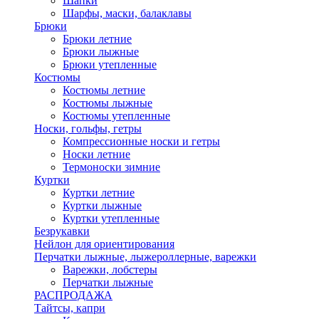
Шапки
Шарфы, маски, балаклавы
Брюки
Брюки летние
Брюки лыжные
Брюки утепленные
Костюмы
Костюмы летние
Костюмы лыжные
Костюмы утепленные
Носки, гольфы, гетры
Компрессионные носки и гетры
Носки летние
Термоноски зимние
Куртки
Куртки летние
Куртки лыжные
Куртки утепленные
Безрукавки
Нейлон для ориентирования
Перчатки лыжные, лыжероллерные, варежки
Варежки, лобстеры
Перчатки лыжные
РАСПРОДАЖА
Тайтсы, капри