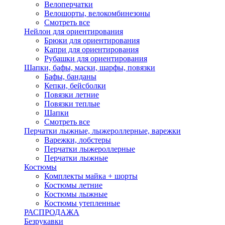
Велоперчатки
Велошорты, велокомбинезоны
Смотреть все
Нейлон для ориентирования
Брюки для ориентирования
Капри для ориентирования
Рубашки для ориентирования
Шапки, бафы, маски, шарфы, повязки
Бафы, банданы
Кепки, бейсболки
Повязки летние
Повязки теплые
Шапки
Смотреть все
Перчатки лыжные, лыжероллерные, варежки
Варежки, лобстеры
Перчатки лыжероллерные
Перчатки лыжные
Костюмы
Комплекты майка + шорты
Костюмы летние
Костюмы лыжные
Костюмы утепленные
РАСПРОДАЖА
Безрукавки