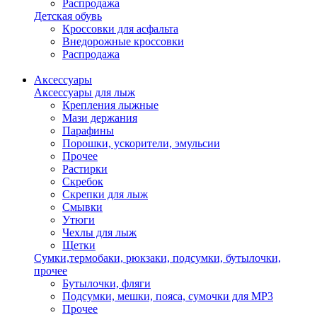
Распродажа
Детская обувь
Кроссовки для асфальта
Внедорожные кроссовки
Распродажа
Аксессуары
Аксессуары для лыж
Крепления лыжные
Мази держания
Парафины
Порошки, ускорители, эмульсии
Прочее
Растирки
Скребок
Скрепки для лыж
Смывки
Утюги
Чехлы для лыж
Щетки
Сумки,термобаки, рюкзаки, подсумки, бутылочки,
прочее
Бутылочки, фляги
Подсумки, мешки, пояса, сумочки для MP3
Прочее