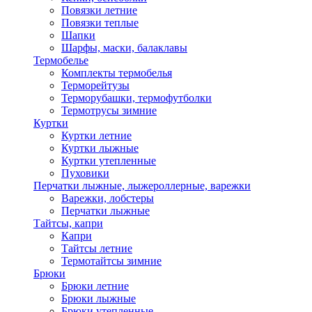
Повязки летние
Повязки теплые
Шапки
Шарфы, маски, балаклавы
Термобелье
Комплекты термобелья
Терморейтузы
Терморубашки, термофутболки
Термотрусы зимние
Куртки
Куртки летние
Куртки лыжные
Куртки утепленные
Пуховики
Перчатки лыжные, лыжероллерные, варежки
Варежки, лобстеры
Перчатки лыжные
Тайтсы, капри
Капри
Тайтсы летние
Термотайтсы зимние
Брюки
Брюки летние
Брюки лыжные
Брюки утепленные