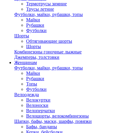
Термотрусы зимние
Трусы летние
Футболки, майки, рубашки, топы
Майки
Рубашки
Футболки
Шорты
Обтягивающие шорты
Шорты
Комбинезоны гоночные лыжные
Джемперы, толстовки
Женщинам
Футболки, майки, рубашки, топы
Майки
Рубашки
Топы
Футболки
Велоодежда
Велокуртки
Велоноски
Велоперчатки
Велошорты, велокомбинезоны
Шапки, бафы, маски, шарфы, повязки
Бафы, банданы
Кепки, бейсболки