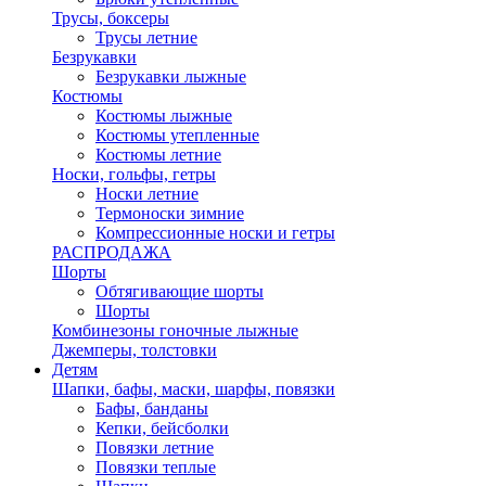
Трусы, боксеры
Трусы летние
Безрукавки
Безрукавки лыжные
Костюмы
Костюмы лыжные
Костюмы утепленные
Костюмы летние
Носки, гольфы, гетры
Носки летние
Термоноски зимние
Компрессионные носки и гетры
РАСПРОДАЖА
Шорты
Обтягивающие шорты
Шорты
Комбинезоны гоночные лыжные
Джемперы, толстовки
Детям
Шапки, бафы, маски, шарфы, повязки
Бафы, банданы
Кепки, бейсболки
Повязки летние
Повязки теплые