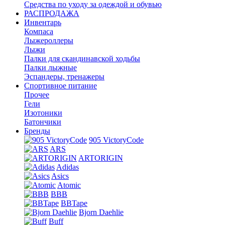
Средства по уходу за одеждой и обувью
РАСПРОДАЖА
Инвентарь
Компаса
Лыжероллеры
Лыжи
Палки для скандинавской ходьбы
Палки лыжные
Эспандеры, тренажеры
Спортивное питание
Прочее
Гели
Изотоники
Батончики
Бренды
905 VictoryCode
ARS
ARTORIGIN
Adidas
Asics
Atomic
BBB
BBTape
Bjorn Daehlie
Buff