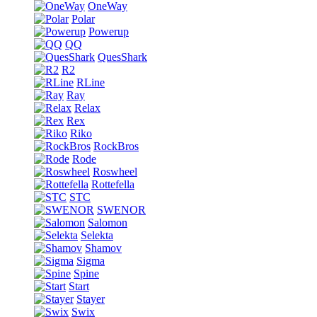
OneWay
Polar
Powerup
QQ
QuesShark
R2
RLine
Ray
Relax
Rex
Riko
RockBros
Rode
Roswheel
Rottefella
STC
SWENOR
Salomon
Selekta
Shamov
Sigma
Spine
Start
Stayer
Swix