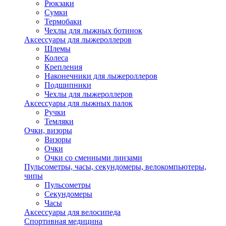
Рюкзаки
Сумки
Термобаки
Чехлы для лыжных ботинок
Аксессуары для лыжероллеров
Шлемы
Колеса
Крепления
Наконечники для лыжероллеров
Подшипники
Чехлы для лыжероллеров
Аксессуары для лыжных палок
Ручки
Темляки
Очки, визоры
Визоры
Очки
Очки со сменными линзами
Пульсометры, часы, секундомеры, велокомпьютеры,
чипы
Пульсометры
Секундомеры
Часы
Аксессуары для велосипеда
Спортивная медицина