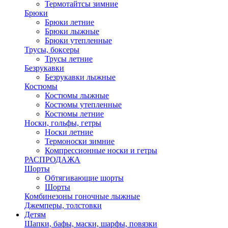
Термотайтсы зимние
Брюки
Брюки летние
Брюки лыжные
Брюки утепленные
Трусы, боксеры
Трусы летние
Безрукавки
Безрукавки лыжные
Костюмы
Костюмы лыжные
Костюмы утепленные
Костюмы летние
Носки, гольфы, гетры
Носки летние
Термоноски зимние
Компрессионные носки и гетры
РАСПРОДАЖА
Шорты
Обтягивающие шорты
Шорты
Комбинезоны гоночные лыжные
Джемперы, толстовки
Детям
Шапки, бафы, маски, шарфы, повязки