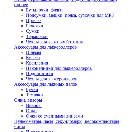
прочее
Бутылочки, фляги
Подсумки, мешки, пояса, сумочки для MP3
Прочее
Рюкзаки
Сумки
Термобаки
Чехлы для лыжных ботинок
Аксессуары для лыжероллеров
Шлемы
Колеса
Крепления
Наконечники для лыжероллеров
Подшипники
Чехлы для лыжероллеров
Аксессуары для лыжных палок
Ручки
Темляки
Очки, визоры
Визоры
Очки
Очки со сменными линзами
Пульсометры, часы, секундомеры, велокомпьютеры,
чипы
Пульсометры