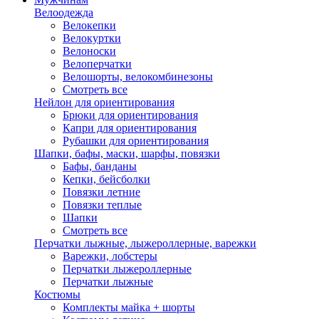
Велоодежда
Велокепки
Велокуртки
Велоноски
Велоперчатки
Велошорты, велокомбинезоны
Смотреть все
Нейлон для ориентирования
Брюки для ориентирования
Капри для ориентирования
Рубашки для ориентирования
Шапки, бафы, маски, шарфы, повязки
Бафы, банданы
Кепки, бейсболки
Повязки летние
Повязки теплые
Шапки
Смотреть все
Перчатки лыжные, лыжероллерные, варежки
Варежки, лобстеры
Перчатки лыжероллерные
Перчатки лыжные
Костюмы
Комплекты майка + шорты