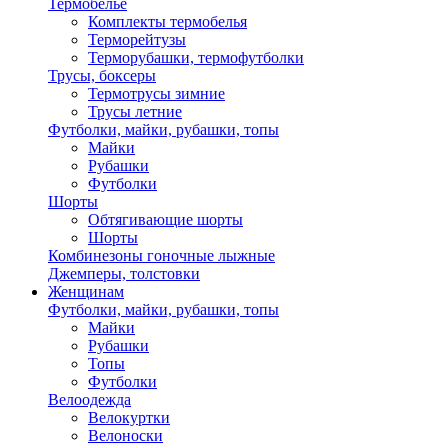
Термобелье
Комплекты термобелья
Терморейтузы
Терморубашки, термофутболки
Трусы, боксеры
Термотрусы зимние
Трусы летние
Футболки, майки, рубашки, топы
Майки
Рубашки
Футболки
Шорты
Обтягивающие шорты
Шорты
Комбинезоны гоночные лыжные
Джемперы, толстовки
Женщинам
Футболки, майки, рубашки, топы
Майки
Рубашки
Топы
Футболки
Велоодежда
Велокуртки
Велоноски