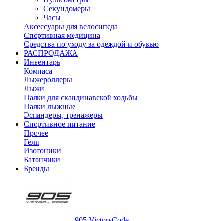
Секундомеры
Часы
Аксессуары для велосипеда
Спортивная медицина
Средства по уходу за одеждой и обувью
РАСПРОДАЖА
Инвентарь
Компаса
Лыжероллеры
Лыжи
Палки для скандинавской ходьбы
Палки лыжные
Эспандеры, тренажеры
Спортивное питание
Прочее
Гели
Изотоники
Батончики
Бренды
905 VictoryCode