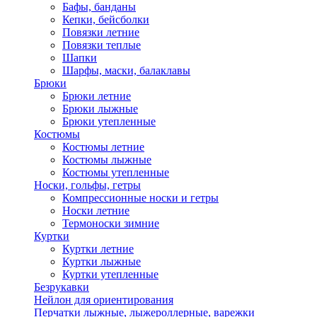
Бафы, банданы
Кепки, бейсболки
Повязки летние
Повязки теплые
Шапки
Шарфы, маски, балаклавы
Брюки
Брюки летние
Брюки лыжные
Брюки утепленные
Костюмы
Костюмы летние
Костюмы лыжные
Костюмы утепленные
Носки, гольфы, гетры
Компрессионные носки и гетры
Носки летние
Термоноски зимние
Куртки
Куртки летние
Куртки лыжные
Куртки утепленные
Безрукавки
Нейлон для ориентирования
Перчатки лыжные, лыжероллерные, варежки