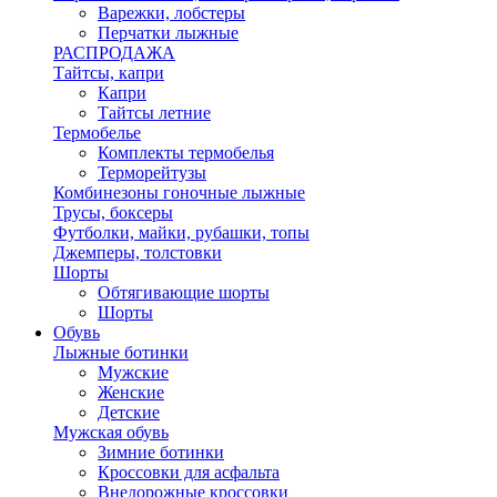
Варежки, лобстеры
Перчатки лыжные
РАСПРОДАЖА
Тайтсы, капри
Капри
Тайтсы летние
Термобелье
Комплекты термобелья
Терморейтузы
Комбинезоны гоночные лыжные
Трусы, боксеры
Футболки, майки, рубашки, топы
Джемперы, толстовки
Шорты
Обтягивающие шорты
Шорты
Обувь
Лыжные ботинки
Мужские
Женские
Детские
Мужская обувь
Зимние ботинки
Кроссовки для асфальта
Внедорожные кроссовки