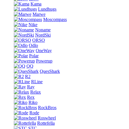
Kama
Lundhugs
Marwe
Moscompass
Nike
Noname
NordSki
ORSO
Odlo
OneWay
Polar
Powerup
QQ
QuesShark
R2
RLine
Ray
Relax
Rex
Riko
RockBros
Rode
Roswheel
Rottefella
STC