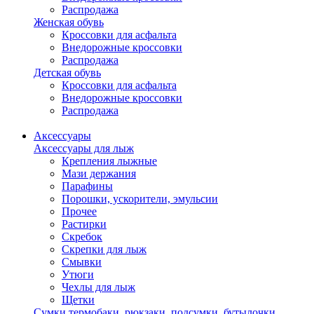
Распродажа
Женская обувь
Кроссовки для асфальта
Внедорожные кроссовки
Распродажа
Детская обувь
Кроссовки для асфальта
Внедорожные кроссовки
Распродажа
Аксессуары
Аксессуары для лыж
Крепления лыжные
Мази держания
Парафины
Порошки, ускорители, эмульсии
Прочее
Растирки
Скребок
Скрепки для лыж
Смывки
Утюги
Чехлы для лыж
Щетки
Сумки,термобаки, рюкзаки, подсумки, бутылочки,