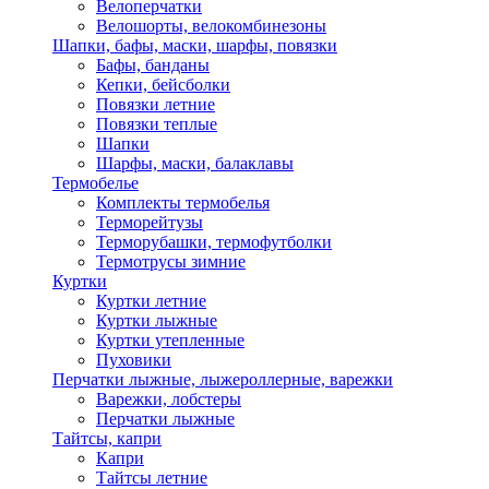
Велоперчатки
Велошорты, велокомбинезоны
Шапки, бафы, маски, шарфы, повязки
Бафы, банданы
Кепки, бейсболки
Повязки летние
Повязки теплые
Шапки
Шарфы, маски, балаклавы
Термобелье
Комплекты термобелья
Терморейтузы
Терморубашки, термофутболки
Термотрусы зимние
Куртки
Куртки летние
Куртки лыжные
Куртки утепленные
Пуховики
Перчатки лыжные, лыжероллерные, варежки
Варежки, лобстеры
Перчатки лыжные
Тайтсы, капри
Капри
Тайтсы летние