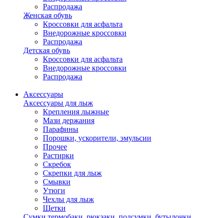
Распродажа
Женская обувь
Кроссовки для асфальта
Внедорожные кроссовки
Распродажа
Детская обувь
Кроссовки для асфальта
Внедорожные кроссовки
Распродажа
Аксессуары
Аксессуары для лыж
Крепления лыжные
Мази держания
Парафины
Порошки, ускорители, эмульсии
Прочее
Растирки
Скребок
Скрепки для лыж
Смывки
Утюги
Чехлы для лыж
Щетки
Сумки,термобаки, рюкзаки, подсумки, бутылочки,