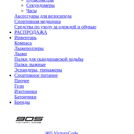
Секундомеры
Часы
Аксессуары для велосипеда
Спортивная медицина
Средства по уходу за одеждой и обувью
РАСПРОДАЖА
Инвентарь
Компаса
Лыжероллеры
Лыжи
Палки для скандинавской ходьбы
Палки лыжные
Эспандеры, тренажеры
Спортивное питание
Прочее
Гели
Изотоники
Батончики
Бренды
905 VictoryCode