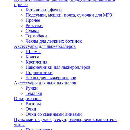
прочее
Бутылочки, фляги
Подсумки, мешки, пояса, сумочки для MP3
Прочее
Рюкзаки
Сумки
Термобаки
Чехлы для лыжных ботинок
Аксессуары для лыжероллеров
Шлемы
Колеса
Крепления
Наконечники для лыжероллеров
Подшипники
Чехлы для лыжероллеров
Аксессуары для лыжных палок
Ручки
Темляки
Очки, визоры
Визоры
Очки
Очки со сменными линзами
Пульсометры, часы, секундомеры, велокомпьютеры,
чипы
Пульсометры