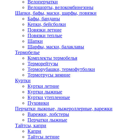
Велоперчатки
Велошорты, велокомбинезоны
Шапки, бафы, маски, шарфы, повязки
Бафы, банданы
Кепки, бейсболки
Повязки летние
Повязки теплые
Шапки
Шарфы, маски, балаклавы
Термобелье
Комплекты термобелья
Терморейтузы
Терморубашки, термофутболки
Термотрусы зимние
Куртки
Куртки летние
Куртки лыжные
Куртки утепленные
Пуховики
Перчатки лыжные, лыжероллерные, варежки
Варежки, лобстеры
Перчатки лыжные
Тайтсы, капри
Капри
Тайтсы летние