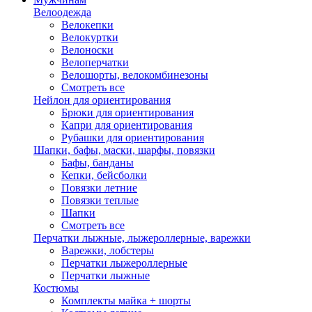
Велоодежда
Велокепки
Велокуртки
Велоноски
Велоперчатки
Велошорты, велокомбинезоны
Смотреть все
Нейлон для ориентирования
Брюки для ориентирования
Капри для ориентирования
Рубашки для ориентирования
Шапки, бафы, маски, шарфы, повязки
Бафы, банданы
Кепки, бейсболки
Повязки летние
Повязки теплые
Шапки
Смотреть все
Перчатки лыжные, лыжероллерные, варежки
Варежки, лобстеры
Перчатки лыжероллерные
Перчатки лыжные
Костюмы
Комплекты майка + шорты