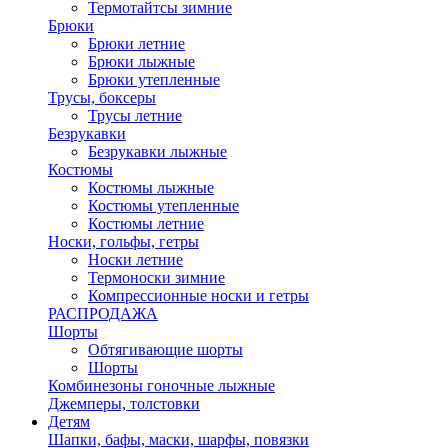
Термотайтсы зимние
Брюки
Брюки летние
Брюки лыжные
Брюки утепленные
Трусы, боксеры
Трусы летние
Безрукавки
Безрукавки лыжные
Костюмы
Костюмы лыжные
Костюмы утепленные
Костюмы летние
Носки, гольфы, гетры
Носки летние
Термоноски зимние
Компрессионные носки и гетры
РАСПРОДАЖА
Шорты
Обтягивающие шорты
Шорты
Комбинезоны гоночные лыжные
Джемперы, толстовки
Детям
Шапки, бафы, маски, шарфы, повязки