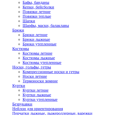
Бафы, банданы
Кепки, бейсболки
Повязки летние
Повязки теплые
Шапки
Шарфы, маски, балаклавы
Брюки
Брюки летние
Брюки лыжные
Брюки утепленные
Костюмы
Костюмы летние
Костюмы лыжные
Костюмы утепленные
Носки, гольфы, гетры
Компрессионные носки и гетры
Носки летние
Термоноски зимние
Куртки
Куртки летние
Куртки лыжные
Куртки утепленные
Безрукавки
Нейлон для ориентирования
Перчатки лыжные, лыжероллерные, варежки