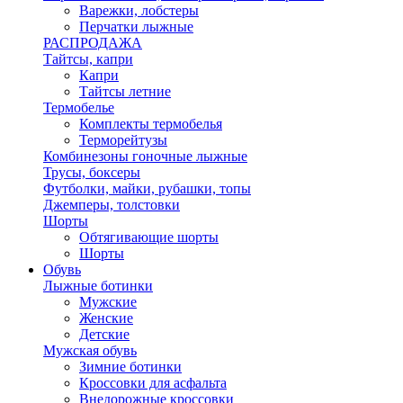
Варежки, лобстеры
Перчатки лыжные
РАСПРОДАЖА
Тайтсы, капри
Капри
Тайтсы летние
Термобелье
Комплекты термобелья
Терморейтузы
Комбинезоны гоночные лыжные
Трусы, боксеры
Футболки, майки, рубашки, топы
Джемперы, толстовки
Шорты
Обтягивающие шорты
Шорты
Обувь
Лыжные ботинки
Мужские
Женские
Детские
Мужская обувь
Зимние ботинки
Кроссовки для асфальта
Внедорожные кроссовки