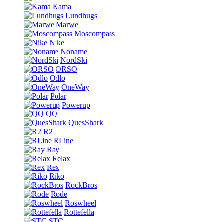
Kama
Lundhugs
Marwe
Moscompass
Nike
Noname
NordSki
ORSO
Odlo
OneWay
Polar
Powerup
QQ
QuesShark
R2
RLine
Ray
Relax
Rex
Riko
RockBros
Rode
Roswheel
Rottefella
STC