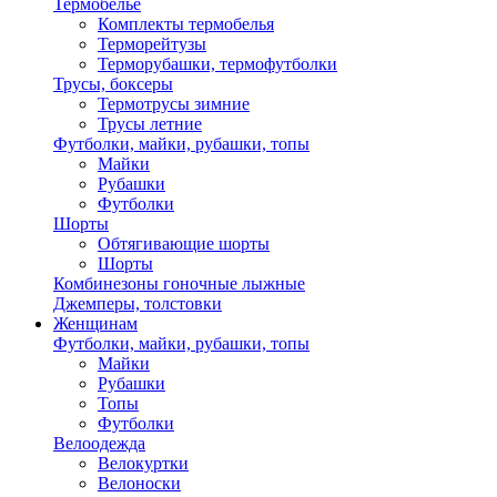
Термобелье
Комплекты термобелья
Терморейтузы
Терморубашки, термофутболки
Трусы, боксеры
Термотрусы зимние
Трусы летние
Футболки, майки, рубашки, топы
Майки
Рубашки
Футболки
Шорты
Обтягивающие шорты
Шорты
Комбинезоны гоночные лыжные
Джемперы, толстовки
Женщинам
Футболки, майки, рубашки, топы
Майки
Рубашки
Топы
Футболки
Велоодежда
Велокуртки
Велоноски