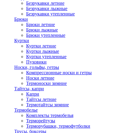
Безрукавки летние
Безрукавки лыжные
Безрукавки утепленные
Брюки
Брюки летние
Брюки лыжные
Брюки утепленные
Куртки
Куртки летние
Куртки лыжные
Куртки утепленные
Пуховики
Носки, гольфы, гетры
Компрессионные носки и гетры
Носки летние
Термоноски зимние
Тайтсы, капри
Капри
Тайтсы летние
Термотайтсы зимние
Термобелье
Комплекты термобелья
Терморейтузы
Терморубашки, термофутболки
Трусы, боксеры