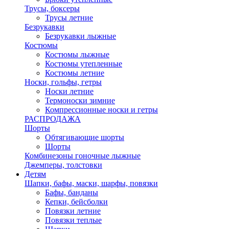
Трусы, боксеры
Трусы летние
Безрукавки
Безрукавки лыжные
Костюмы
Костюмы лыжные
Костюмы утепленные
Костюмы летние
Носки, гольфы, гетры
Носки летние
Термоноски зимние
Компрессионные носки и гетры
РАСПРОДАЖА
Шорты
Обтягивающие шорты
Шорты
Комбинезоны гоночные лыжные
Джемперы, толстовки
Детям
Шапки, бафы, маски, шарфы, повязки
Бафы, банданы
Кепки, бейсболки
Повязки летние
Повязки теплые