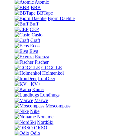
Atomic
BBB
BBTape
Bjorn Daehlie
Buff
CEP
Casio
Craft
Ecos
Elva
Exenza
Fischer
GOGGLE
Holmenkol
IronDeer
KV+
Kama
Lundhugs
Marwe
Moscompass
Nike
Noname
NordSki
ORSO
Odlo