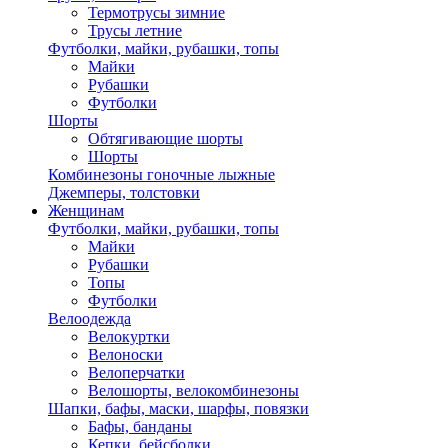
Термотрусы зимние
Трусы летние
Футболки, майки, рубашки, топы
Майки
Рубашки
Футболки
Шорты
Обтягивающие шорты
Шорты
Комбинезоны гоночные лыжные
Джемперы, толстовки
Женщинам
Футболки, майки, рубашки, топы
Майки
Рубашки
Топы
Футболки
Велоодежда
Велокуртки
Велоноски
Велоперчатки
Велошорты, велокомбинезоны
Шапки, бафы, маски, шарфы, повязки
Бафы, банданы
Кепки, бейсболки