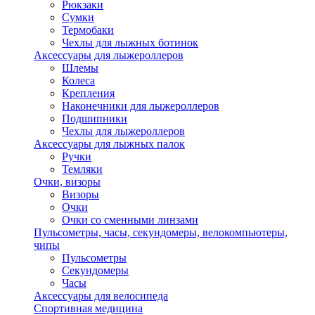
Рюкзаки
Сумки
Термобаки
Чехлы для лыжных ботинок
Аксессуары для лыжероллеров
Шлемы
Колеса
Крепления
Наконечники для лыжероллеров
Подшипники
Чехлы для лыжероллеров
Аксессуары для лыжных палок
Ручки
Темляки
Очки, визоры
Визоры
Очки
Очки со сменными линзами
Пульсометры, часы, секундомеры, велокомпьютеры,
чипы
Пульсометры
Секундомеры
Часы
Аксессуары для велосипеда
Спортивная медицина