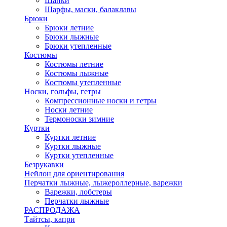
Шапки
Шарфы, маски, балаклавы
Брюки
Брюки летние
Брюки лыжные
Брюки утепленные
Костюмы
Костюмы летние
Костюмы лыжные
Костюмы утепленные
Носки, гольфы, гетры
Компрессионные носки и гетры
Носки летние
Термоноски зимние
Куртки
Куртки летние
Куртки лыжные
Куртки утепленные
Безрукавки
Нейлон для ориентирования
Перчатки лыжные, лыжероллерные, варежки
Варежки, лобстеры
Перчатки лыжные
РАСПРОДАЖА
Тайтсы, капри