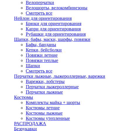
Велоперчатки
Велошорты, велокомбинезоны
Смотреть все
Нейлон для ориентирования
Брюки для ориентирования
Капри для ориентирования
Рубашки для ориентирования
Шапки, бафы, маски, шарфы, повязки
Бафы, банданы
Кепки, бейсболки
Повязки летние
Повязки теплые
Шапки
Смотреть все
Перчатки лыжные, лыжероллерные, варежки
Варежки, лобстеры
Перчатки лыжероллерные
Перчатки лыжные
Костюмы
Комплекты майка + шорты
Костюмы летние
Костюмы лыжные
Костюмы утепленные
РАСПРОДАЖА
Безрукавки