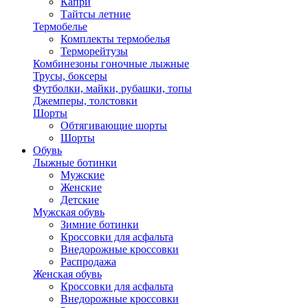
Капри
Тайтсы летние
Термобелье
Комплекты термобелья
Терморейтузы
Комбинезоны гоночные лыжные
Трусы, боксеры
Футболки, майки, рубашки, топы
Джемперы, толстовки
Шорты
Обтягивающие шорты
Шорты
Обувь
Лыжные ботинки
Мужские
Женские
Детские
Мужская обувь
Зимние ботинки
Кроссовки для асфальта
Внедорожные кроссовки
Распродажа
Женская обувь
Кроссовки для асфальта
Внедорожные кроссовки