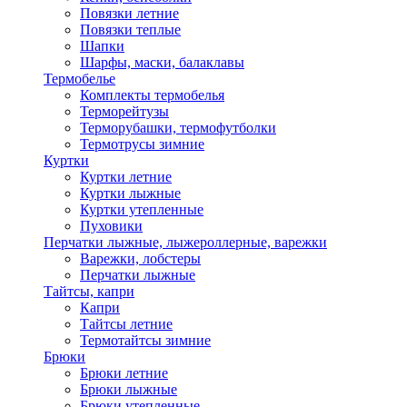
Повязки летние
Повязки теплые
Шапки
Шарфы, маски, балаклавы
Термобелье
Комплекты термобелья
Терморейтузы
Терморубашки, термофутболки
Термотрусы зимние
Куртки
Куртки летние
Куртки лыжные
Куртки утепленные
Пуховики
Перчатки лыжные, лыжероллерные, варежки
Варежки, лобстеры
Перчатки лыжные
Тайтсы, капри
Капри
Тайтсы летние
Термотайтсы зимние
Брюки
Брюки летние
Брюки лыжные
Брюки утепленные