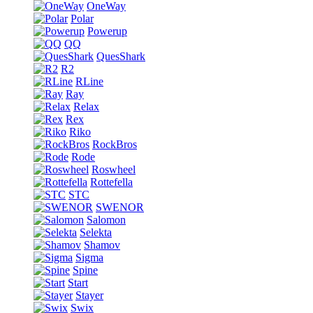
OneWay
Polar
Powerup
QQ
QuesShark
R2
RLine
Ray
Relax
Rex
Riko
RockBros
Rode
Roswheel
Rottefella
STC
SWENOR
Salomon
Selekta
Shamov
Sigma
Spine
Start
Stayer
Swix