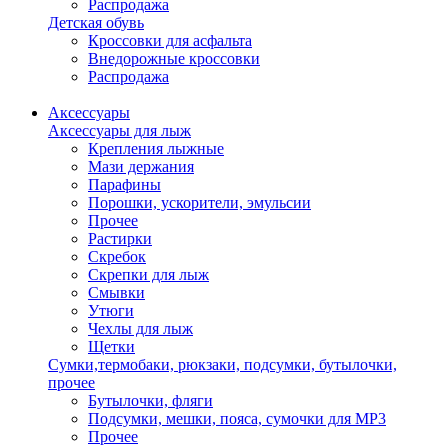
Распродажа
Детская обувь
Кроссовки для асфальта
Внедорожные кроссовки
Распродажа
Аксессуары
Аксессуары для лыж
Крепления лыжные
Мази держания
Парафины
Порошки, ускорители, эмульсии
Прочее
Растирки
Скребок
Скрепки для лыж
Смывки
Утюги
Чехлы для лыж
Щетки
Сумки,термобаки, рюкзаки, подсумки, бутылочки,
прочее
Бутылочки, фляги
Подсумки, мешки, пояса, сумочки для MP3
Прочее