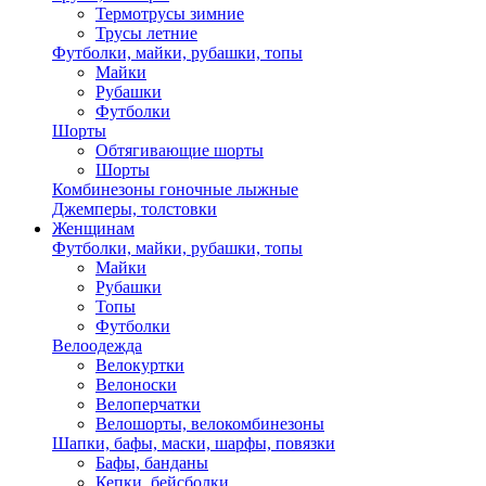
Термотрусы зимние
Трусы летние
Футболки, майки, рубашки, топы
Майки
Рубашки
Футболки
Шорты
Обтягивающие шорты
Шорты
Комбинезоны гоночные лыжные
Джемперы, толстовки
Женщинам
Футболки, майки, рубашки, топы
Майки
Рубашки
Топы
Футболки
Велоодежда
Велокуртки
Велоноски
Велоперчатки
Велошорты, велокомбинезоны
Шапки, бафы, маски, шарфы, повязки
Бафы, банданы
Кепки, бейсболки