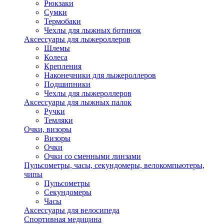
Рюкзаки
Сумки
Термобаки
Чехлы для лыжных ботинок
Аксессуары для лыжероллеров
Шлемы
Колеса
Крепления
Наконечники для лыжероллеров
Подшипники
Чехлы для лыжероллеров
Аксессуары для лыжных палок
Ручки
Темляки
Очки, визоры
Визоры
Очки
Очки со сменными линзами
Пульсометры, часы, секундомеры, велокомпьютеры,
чипы
Пульсометры
Секундомеры
Часы
Аксессуары для велосипеда
Спортивная медицина