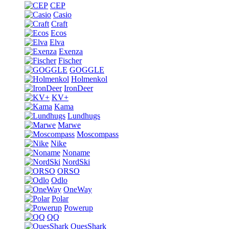
CEP
Casio
Craft
Ecos
Elva
Exenza
Fischer
GOGGLE
Holmenkol
IronDeer
KV+
Kama
Lundhugs
Marwe
Moscompass
Nike
Noname
NordSki
ORSO
Odlo
OneWay
Polar
Powerup
QQ
QuesShark