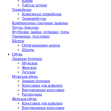
Капри
Тайтсы летние
Термобелье
Комплекты термобелья
Терморейтузы
Комбинезоны гоночные лыжные
Трусы, боксеры
Футболки, майки, рубашки, топы
Джемперы, толстовки
Шорты
Обтягивающие шорты
Шорты
Обувь
Лыжные ботинки
Мужские
Женские
Детские
Мужская обувь
Зимние ботинки
Кроссовки для асфальта
Внедорожные кроссовки
Распродажа
Женская обувь
Кроссовки для асфальта
Внедорожные кроссовки