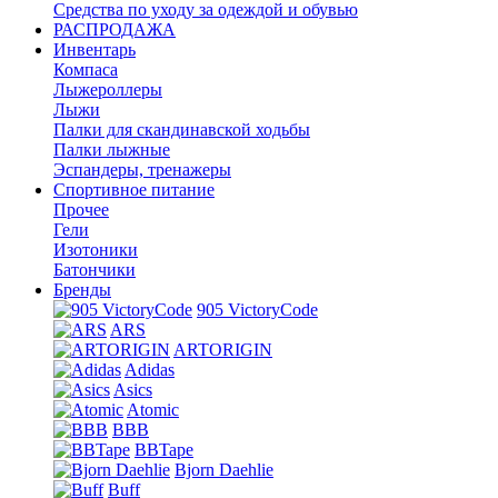
Средства по уходу за одеждой и обувью
РАСПРОДАЖА
Инвентарь
Компаса
Лыжероллеры
Лыжи
Палки для скандинавской ходьбы
Палки лыжные
Эспандеры, тренажеры
Спортивное питание
Прочее
Гели
Изотоники
Батончики
Бренды
905 VictoryCode
ARS
ARTORIGIN
Adidas
Asics
Atomic
BBB
BBTape
Bjorn Daehlie
Buff