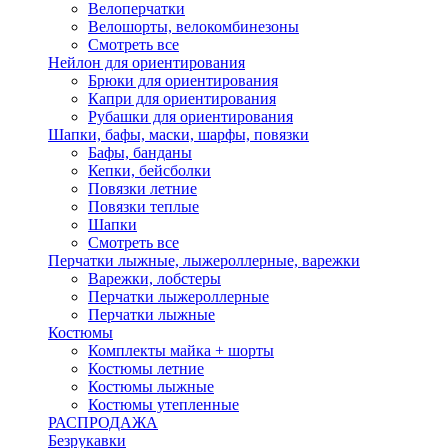
Велоперчатки
Велошорты, велокомбинезоны
Смотреть все
Нейлон для ориентирования
Брюки для ориентирования
Капри для ориентирования
Рубашки для ориентирования
Шапки, бафы, маски, шарфы, повязки
Бафы, банданы
Кепки, бейсболки
Повязки летние
Повязки теплые
Шапки
Смотреть все
Перчатки лыжные, лыжероллерные, варежки
Варежки, лобстеры
Перчатки лыжероллерные
Перчатки лыжные
Костюмы
Комплекты майка + шорты
Костюмы летние
Костюмы лыжные
Костюмы утепленные
РАСПРОДАЖА
Безрукавки