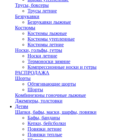
Трусы, боксеры
Трусы летние
Безрукавки
Безрукавки лыжные
Костюмы
Костюмы лыжные
Костюмы утепленные
Костюмы летние
Носки, гольфы, гетры
Носки летние
Термоноски зимние
Компрессионные носки и гетры
РАСПРОДАЖА
Шорты
Обтягивающие шорты
Шорты
Комбинезоны гоночные лыжные
Джемперы, толстовки
Детям
Шапки, бафы, маски, шарфы, повязки
Бафы, банданы
Кепки, бейсболки
Повязки летние
Повязки теплые