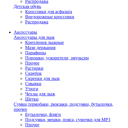
Распродажа
Детская обувь
Кроссовки для асфальта
Внедорожные кроссовки
Распродажа
Аксессуары
Аксессуары для лыж
Крепления лыжные
Мази держания
Парафины
Порошки, ускорители, эмульсии
Прочее
Растирки
Скребок
Скрепки для лыж
Смывки
Утюги
Чехлы для лыж
Щетки
Сумки,термобаки, рюкзаки, подсумки, бутылочки,
прочее
Бутылочки, фляги
Подсумки, мешки, пояса, сумочки для MP3
Прочее