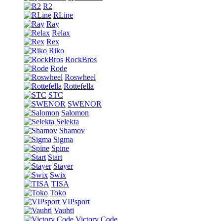
R2
RLine
Ray
Relax
Rex
Riko
RockBros
Rode
Roswheel
Rottefella
STC
SWENOR
Salomon
Selekta
Shamov
Sigma
Spine
Start
Stayer
Swix
TISA
Toko
VIPsport
Vauhti
Victory Code