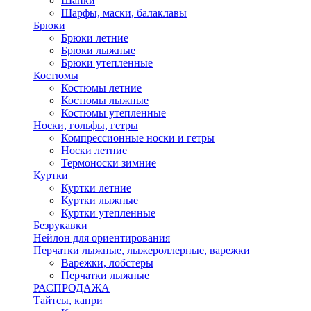
Шапки
Шарфы, маски, балаклавы
Брюки
Брюки летние
Брюки лыжные
Брюки утепленные
Костюмы
Костюмы летние
Костюмы лыжные
Костюмы утепленные
Носки, гольфы, гетры
Компрессионные носки и гетры
Носки летние
Термоноски зимние
Куртки
Куртки летние
Куртки лыжные
Куртки утепленные
Безрукавки
Нейлон для ориентирования
Перчатки лыжные, лыжероллерные, варежки
Варежки, лобстеры
Перчатки лыжные
РАСПРОДАЖА
Тайтсы, капри