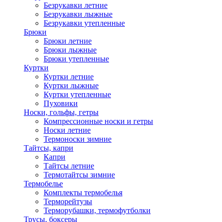
Безрукавки летние
Безрукавки лыжные
Безрукавки утепленные
Брюки
Брюки летние
Брюки лыжные
Брюки утепленные
Куртки
Куртки летние
Куртки лыжные
Куртки утепленные
Пуховики
Носки, гольфы, гетры
Компрессионные носки и гетры
Носки летние
Термоноски зимние
Тайтсы, капри
Капри
Тайтсы летние
Термотайтсы зимние
Термобелье
Комплекты термобелья
Терморейтузы
Терморубашки, термофутболки
Трусы, боксеры