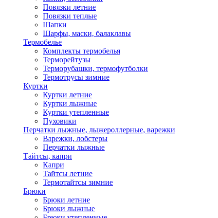
Повязки летние
Повязки теплые
Шапки
Шарфы, маски, балаклавы
Термобелье
Комплекты термобелья
Терморейтузы
Терморубашки, термофутболки
Термотрусы зимние
Куртки
Куртки летние
Куртки лыжные
Куртки утепленные
Пуховики
Перчатки лыжные, лыжероллерные, варежки
Варежки, лобстеры
Перчатки лыжные
Тайтсы, капри
Капри
Тайтсы летние
Термотайтсы зимние
Брюки
Брюки летние
Брюки лыжные
Брюки утепленные