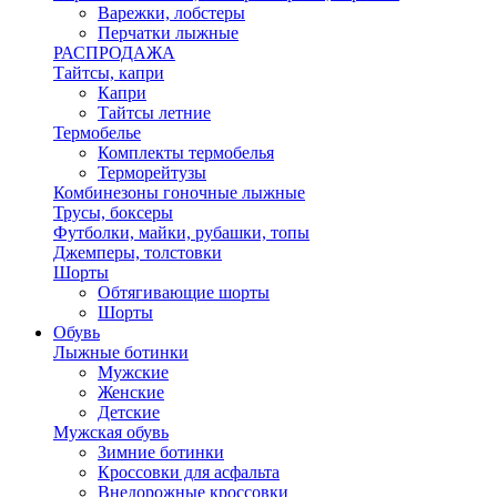
Варежки, лобстеры
Перчатки лыжные
РАСПРОДАЖА
Тайтсы, капри
Капри
Тайтсы летние
Термобелье
Комплекты термобелья
Терморейтузы
Комбинезоны гоночные лыжные
Трусы, боксеры
Футболки, майки, рубашки, топы
Джемперы, толстовки
Шорты
Обтягивающие шорты
Шорты
Обувь
Лыжные ботинки
Мужские
Женские
Детские
Мужская обувь
Зимние ботинки
Кроссовки для асфальта
Внедорожные кроссовки