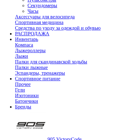
Секундомеры
Часы
Аксессуары для велосипеда
Спортивная медицина
Средства по уходу за одеждой и обувью
РАСПРОДАЖА
Инвентарь
Компаса
Лыжероллеры
Лыжи
Палки для скандинавской ходьбы
Палки лыжные
Эспандеры, тренажеры
Спортивное питание
Прочее
Гели
Изотоники
Батончики
Бренды
905 VictoryCode