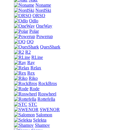
Noname
NordSki
ORSO
Odlo
OneWay
Polar
Powerup
QQ
QuesShark
R2
RLine
Ray
Relax
Rex
Riko
RockBros
Rode
Roswheel
Rottefella
STC
SWENOR
Salomon
Selekta
Shamov