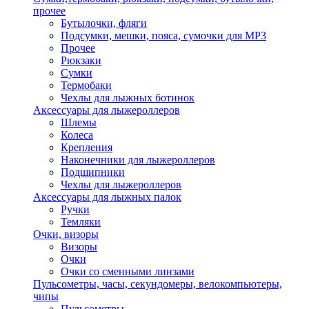
прочее
Бутылочки, фляги
Подсумки, мешки, пояса, сумочки для MP3
Прочее
Рюкзаки
Сумки
Термобаки
Чехлы для лыжных ботинок
Аксессуары для лыжероллеров
Шлемы
Колеса
Крепления
Наконечники для лыжероллеров
Подшипники
Чехлы для лыжероллеров
Аксессуары для лыжных палок
Ручки
Темляки
Очки, визоры
Визоры
Очки
Очки со сменными линзами
Пульсометры, часы, секундомеры, велокомпьютеры,
чипы
Пульсометры