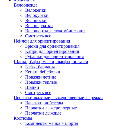
Велоодежда
Велокепки
Велокуртки
Велоноски
Велоперчатки
Велошорты, велокомбинезоны
Смотреть все
Нейлон для ориентирования
Брюки для ориентирования
Капри для ориентирования
Рубашки для ориентирования
Шапки, бафы, маски, шарфы, повязки
Бафы, банданы
Кепки, бейсболки
Повязки летние
Повязки теплые
Шапки
Смотреть все
Перчатки лыжные, лыжероллерные, варежки
Варежки, лобстеры
Перчатки лыжероллерные
Перчатки лыжные
Костюмы
Комплекты майка + шорты