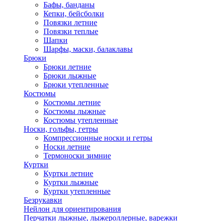
Бафы, банданы
Кепки, бейсболки
Повязки летние
Повязки теплые
Шапки
Шарфы, маски, балаклавы
Брюки
Брюки летние
Брюки лыжные
Брюки утепленные
Костюмы
Костюмы летние
Костюмы лыжные
Костюмы утепленные
Носки, гольфы, гетры
Компрессионные носки и гетры
Носки летние
Термоноски зимние
Куртки
Куртки летние
Куртки лыжные
Куртки утепленные
Безрукавки
Нейлон для ориентирования
Перчатки лыжные, лыжероллерные, варежки