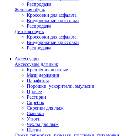
Распродажа
Женская обувь
Кроссовки для асфальта
Внедорожные кроссовки
Распродажа
Детская обувь
Кроссовки для асфальта
Внедорожные кроссовки
Распродажа
Аксессуары
Аксессуары для лыж
Крепления лыжные
Мази держания
Парафины
Порошки, ускорители, эмульсии
Прочее
Растирки
Скребок
Скрепки для лыж
Смывки
Утюги
Чехлы для лыж
Щетки
Сумки,термобаки, рюкзаки, подсумки, бутылочки,