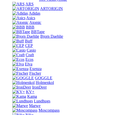
ARS
ARTORIGIN
Adidas
Asics
Atomic
BBB
BBTape
Bjorn Daehlie
Buff
CEP
Casio
Craft
Ecos
Elva
Exenza
Fischer
GOGGLE
Holmenkol
IronDeer
KV+
Kama
Lundhugs
Marwe
Moscompass
Nike