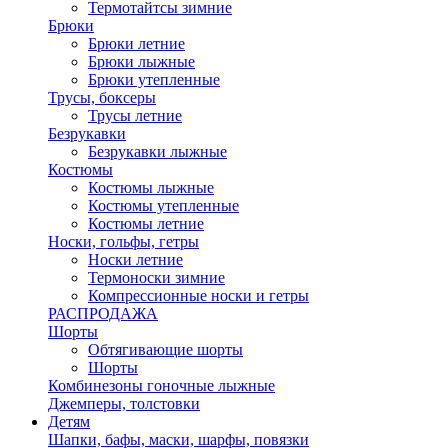
Термотайтсы зимние
Брюки
Брюки летние
Брюки лыжные
Брюки утепленные
Трусы, боксеры
Трусы летние
Безрукавки
Безрукавки лыжные
Костюмы
Костюмы лыжные
Костюмы утепленные
Костюмы летние
Носки, гольфы, гетры
Носки летние
Термоноски зимние
Компрессионные носки и гетры
РАСПРОДАЖА
Шорты
Обтягивающие шорты
Шорты
Комбинезоны гоночные лыжные
Джемперы, толстовки
Детям
Шапки, бафы, маски, шарфы, повязки