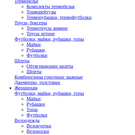
Термобелье
Комплекты термобелья
Терморейтузы
Терморубашки, термофутболки
Трусы, боксеры
Термотрусы зимние
Трусы летние
Футболки, майки, рубашки, топы
Майки
Рубашки
Футболки
Шорты
Обтягивающие шорты
Шорты
Комбинезоны гоночные лыжные
Джемперы, толстовки
Женщинам
Футболки, майки, рубашки, топы
Майки
Рубашки
Топы
Футболки
Велоодежда
Велокуртки
Велоноски