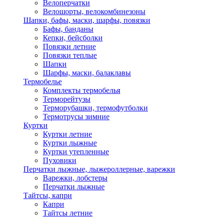
Велоперчатки
Велошорты, велокомбинезоны
Шапки, бафы, маски, шарфы, повязки
Бафы, банданы
Кепки, бейсболки
Повязки летние
Повязки теплые
Шапки
Шарфы, маски, балаклавы
Термобелье
Комплекты термобелья
Терморейтузы
Терморубашки, термофутболки
Термотрусы зимние
Куртки
Куртки летние
Куртки лыжные
Куртки утепленные
Пуховики
Перчатки лыжные, лыжероллерные, варежки
Варежки, лобстеры
Перчатки лыжные
Тайтсы, капри
Капри
Тайтсы летние