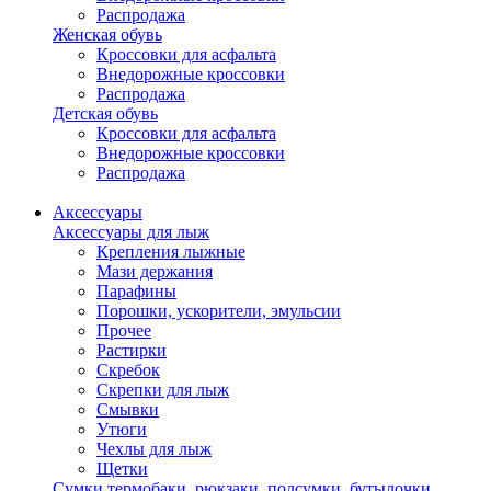
Распродажа
Женская обувь
Кроссовки для асфальта
Внедорожные кроссовки
Распродажа
Детская обувь
Кроссовки для асфальта
Внедорожные кроссовки
Распродажа
Аксессуары
Аксессуары для лыж
Крепления лыжные
Мази держания
Парафины
Порошки, ускорители, эмульсии
Прочее
Растирки
Скребок
Скрепки для лыж
Смывки
Утюги
Чехлы для лыж
Щетки
Сумки,термобаки, рюкзаки, подсумки, бутылочки,