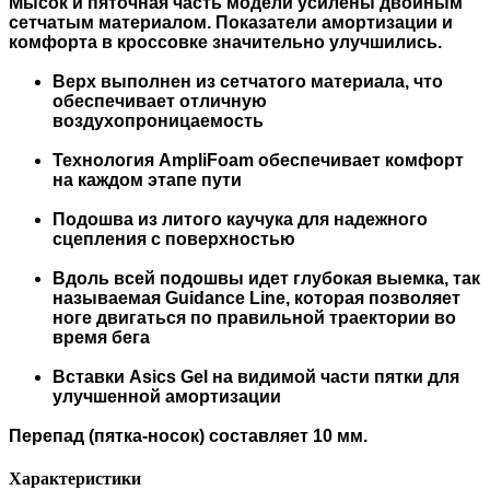
Мысок и пяточная часть модели усилены двойным
сетчатым материалом. Показатели амортизации и
комфорта в кроссовке значительно улучшились.
Верх выполнен из сетчатого материала, что
обеспечивает отличную
воздухопроницаемость
Технология
AmpliFoam
обеспечивает комфорт
на каждом этапе пути
Подошва из литого каучука для надежного
сцепления с поверхностью
Вдоль всей подошвы идет глубокая выемка, так
называемая
Guidance Line
, которая позволяет
ноге двигаться по правильной траектории во
время бега
Вставки
Asics Gel
на видимой части пятки для
улучшенной амортизации
Перепад (пятка-носок) составляет 10 мм.
Характеристики