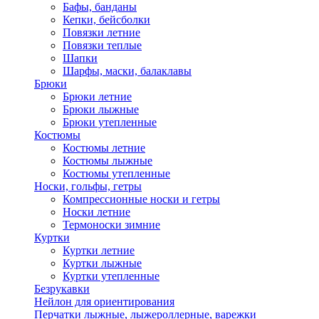
Бафы, банданы
Кепки, бейсболки
Повязки летние
Повязки теплые
Шапки
Шарфы, маски, балаклавы
Брюки
Брюки летние
Брюки лыжные
Брюки утепленные
Костюмы
Костюмы летние
Костюмы лыжные
Костюмы утепленные
Носки, гольфы, гетры
Компрессионные носки и гетры
Носки летние
Термоноски зимние
Куртки
Куртки летние
Куртки лыжные
Куртки утепленные
Безрукавки
Нейлон для ориентирования
Перчатки лыжные, лыжероллерные, варежки