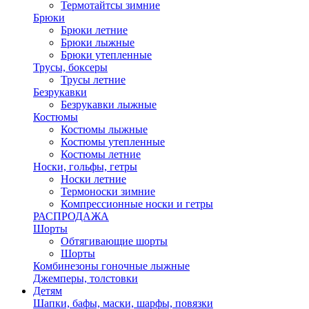
Термотайтсы зимние
Брюки
Брюки летние
Брюки лыжные
Брюки утепленные
Трусы, боксеры
Трусы летние
Безрукавки
Безрукавки лыжные
Костюмы
Костюмы лыжные
Костюмы утепленные
Костюмы летние
Носки, гольфы, гетры
Носки летние
Термоноски зимние
Компрессионные носки и гетры
РАСПРОДАЖА
Шорты
Обтягивающие шорты
Шорты
Комбинезоны гоночные лыжные
Джемперы, толстовки
Детям
Шапки, бафы, маски, шарфы, повязки