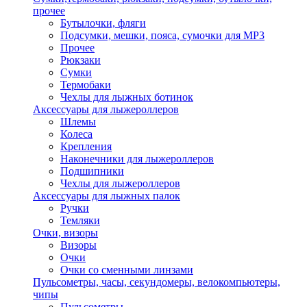
прочее
Бутылочки, фляги
Подсумки, мешки, пояса, сумочки для MP3
Прочее
Рюкзаки
Сумки
Термобаки
Чехлы для лыжных ботинок
Аксессуары для лыжероллеров
Шлемы
Колеса
Крепления
Наконечники для лыжероллеров
Подшипники
Чехлы для лыжероллеров
Аксессуары для лыжных палок
Ручки
Темляки
Очки, визоры
Визоры
Очки
Очки со сменными линзами
Пульсометры, часы, секундомеры, велокомпьютеры,
чипы
Пульсометры