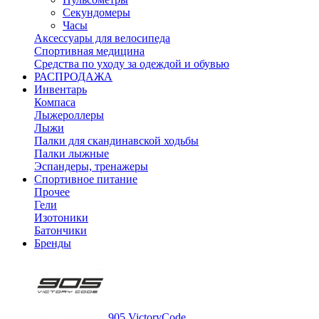
Секундомеры
Часы
Аксессуары для велосипеда
Спортивная медицина
Средства по уходу за одеждой и обувью
РАСПРОДАЖА
Инвентарь
Компаса
Лыжероллеры
Лыжи
Палки для скандинавской ходьбы
Палки лыжные
Эспандеры, тренажеры
Спортивное питание
Прочее
Гели
Изотоники
Батончики
Бренды
905 VictoryCode