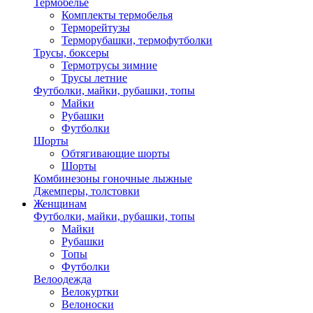
Термобелье
Комплекты термобелья
Терморейтузы
Терморубашки, термофутболки
Трусы, боксеры
Термотрусы зимние
Трусы летние
Футболки, майки, рубашки, топы
Майки
Рубашки
Футболки
Шорты
Обтягивающие шорты
Шорты
Комбинезоны гоночные лыжные
Джемперы, толстовки
Женщинам
Футболки, майки, рубашки, топы
Майки
Рубашки
Топы
Футболки
Велоодежда
Велокуртки
Велоноски