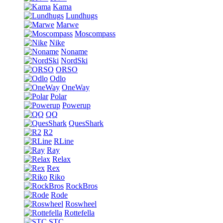
Kama
Lundhugs
Marwe
Moscompass
Nike
Noname
NordSki
ORSO
Odlo
OneWay
Polar
Powerup
QQ
QuesShark
R2
RLine
Ray
Relax
Rex
Riko
RockBros
Rode
Roswheel
Rottefella
STC