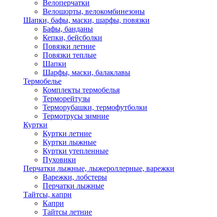
Велоперчатки
Велошорты, велокомбинезоны
Шапки, бафы, маски, шарфы, повязки
Бафы, банданы
Кепки, бейсболки
Повязки летние
Повязки теплые
Шапки
Шарфы, маски, балаклавы
Термобелье
Комплекты термобелья
Терморейтузы
Терморубашки, термофутболки
Термотрусы зимние
Куртки
Куртки летние
Куртки лыжные
Куртки утепленные
Пуховики
Перчатки лыжные, лыжероллерные, варежки
Варежки, лобстеры
Перчатки лыжные
Тайтсы, капри
Капри
Тайтсы летние