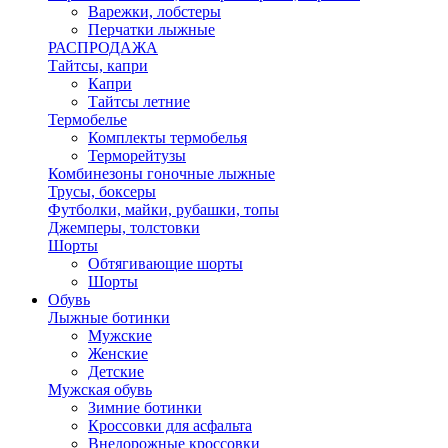
Варежки, лобстеры
Перчатки лыжные
РАСПРОДАЖА
Тайтсы, капри
Капри
Тайтсы летние
Термобелье
Комплекты термобелья
Терморейтузы
Комбинезоны гоночные лыжные
Трусы, боксеры
Футболки, майки, рубашки, топы
Джемперы, толстовки
Шорты
Обтягивающие шорты
Шорты
Обувь
Лыжные ботинки
Мужские
Женские
Детские
Мужская обувь
Зимние ботинки
Кроссовки для асфальта
Внедорожные кроссовки