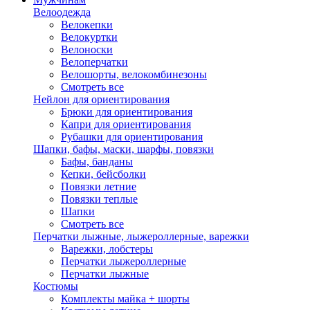
Велоодежда
Велокепки
Велокуртки
Велоноски
Велоперчатки
Велошорты, велокомбинезоны
Смотреть все
Нейлон для ориентирования
Брюки для ориентирования
Капри для ориентирования
Рубашки для ориентирования
Шапки, бафы, маски, шарфы, повязки
Бафы, банданы
Кепки, бейсболки
Повязки летние
Повязки теплые
Шапки
Смотреть все
Перчатки лыжные, лыжероллерные, варежки
Варежки, лобстеры
Перчатки лыжероллерные
Перчатки лыжные
Костюмы
Комплекты майка + шорты