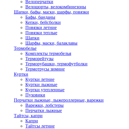
Велоперчатки
Велошорты, велокомбинезоны
Шапки, бафы, маски, шарфы, повязки
Бафы, банданы
Кепки, бейсболки
Повязки летние
Повязки теплые
Шапки
Шарфы, маски, балаклавы
Термобелье
Комплекты термобелья
Терморейтузы
Терморубашки, термофутболки
Термотрусы зимние
Куртки
Куртки летние
Куртки лыжные
Куртки утепленные
Пуховики
Перчатки лыжные, лыжероллерные, варежки
Варежки, лобстеры
Перчатки лыжные
Тайтсы, капри
Капри
Тайтсы летние