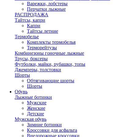
Варежки, лобстеры
Перчатки лыжные
РАСПРОДАЖА
Тайтсы, капри
Капри
Тайтсы летние
Термобелье
Комплекты термобелья
Терморейтузы
Комбинезоны гоночные лыжные
Трусы, боксеры
Футболки, майки, рубашки, топы
Джемперы, толстовки
Шорты
Обтягивающие шорты
Шорты
Обувь
Лыжные ботинки
Мужские
Женские
Детские
Мужская обувь
Зимние ботинки
Кроссовки для асфальта
Внедорожные кроссовки