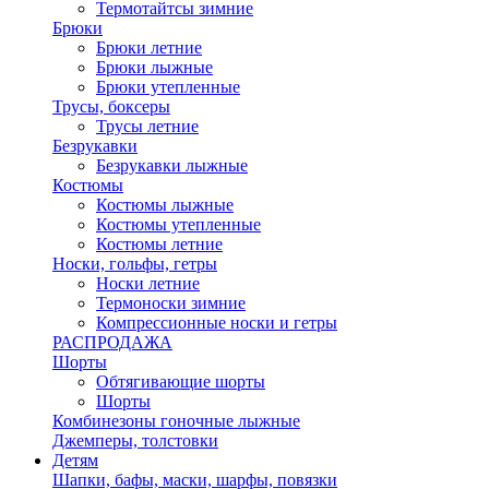
Термотайтсы зимние
Брюки
Брюки летние
Брюки лыжные
Брюки утепленные
Трусы, боксеры
Трусы летние
Безрукавки
Безрукавки лыжные
Костюмы
Костюмы лыжные
Костюмы утепленные
Костюмы летние
Носки, гольфы, гетры
Носки летние
Термоноски зимние
Компрессионные носки и гетры
РАСПРОДАЖА
Шорты
Обтягивающие шорты
Шорты
Комбинезоны гоночные лыжные
Джемперы, толстовки
Детям
Шапки, бафы, маски, шарфы, повязки