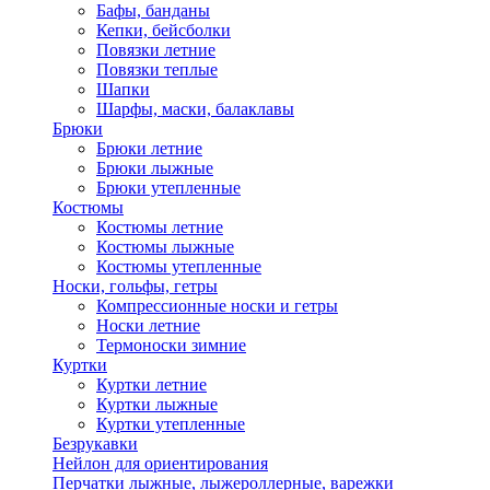
Бафы, банданы
Кепки, бейсболки
Повязки летние
Повязки теплые
Шапки
Шарфы, маски, балаклавы
Брюки
Брюки летние
Брюки лыжные
Брюки утепленные
Костюмы
Костюмы летние
Костюмы лыжные
Костюмы утепленные
Носки, гольфы, гетры
Компрессионные носки и гетры
Носки летние
Термоноски зимние
Куртки
Куртки летние
Куртки лыжные
Куртки утепленные
Безрукавки
Нейлон для ориентирования
Перчатки лыжные, лыжероллерные, варежки