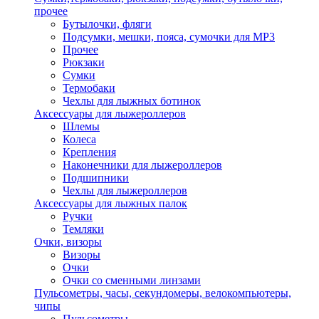
прочее
Бутылочки, фляги
Подсумки, мешки, пояса, сумочки для MP3
Прочее
Рюкзаки
Сумки
Термобаки
Чехлы для лыжных ботинок
Аксессуары для лыжероллеров
Шлемы
Колеса
Крепления
Наконечники для лыжероллеров
Подшипники
Чехлы для лыжероллеров
Аксессуары для лыжных палок
Ручки
Темляки
Очки, визоры
Визоры
Очки
Очки со сменными линзами
Пульсометры, часы, секундомеры, велокомпьютеры,
чипы
Пульсометры