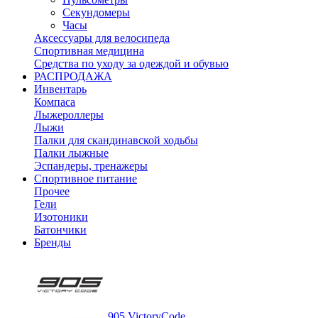
Секундомеры
Часы
Аксессуары для велосипеда
Спортивная медицина
Средства по уходу за одеждой и обувью
РАСПРОДАЖА
Инвентарь
Компаса
Лыжероллеры
Лыжи
Палки для скандинавской ходьбы
Палки лыжные
Эспандеры, тренажеры
Спортивное питание
Прочее
Гели
Изотоники
Батончики
Бренды
905 VictoryCode