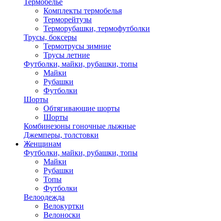
Термобелье
Комплекты термобелья
Терморейтузы
Терморубашки, термофутболки
Трусы, боксеры
Термотрусы зимние
Трусы летние
Футболки, майки, рубашки, топы
Майки
Рубашки
Футболки
Шорты
Обтягивающие шорты
Шорты
Комбинезоны гоночные лыжные
Джемперы, толстовки
Женщинам
Футболки, майки, рубашки, топы
Майки
Рубашки
Топы
Футболки
Велоодежда
Велокуртки
Велоноски