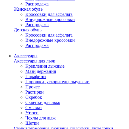
Распродажа
Женская обувь
Кроссовки для асфальта
Внедорожные кроссовки
Распродажа
Детская обувь
Кроссовки для асфальта
Внедорожные кроссовки
Распродажа
Аксессуары
Аксессуары для лыж
Крепления лыжные
Мази держания
Парафины
Порошки, ускорители, эмульсии
Прочее
Растирки
Скребок
Скрепки для лыж
Смывки
Утюги
Чехлы для лыж
Щетки
Сумки,термобаки, рюкзаки, подсумки, бутылочки,