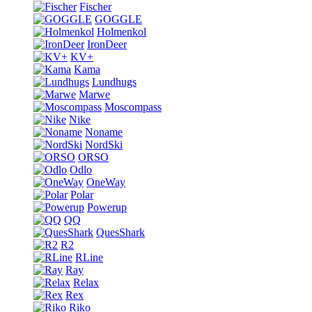
Fischer
GOGGLE
Holmenkol
IronDeer
KV+
Kama
Lundhugs
Marwe
Moscompass
Nike
Noname
NordSki
ORSO
Odlo
OneWay
Polar
Powerup
QQ
QuesShark
R2
RLine
Ray
Relax
Rex
Riko