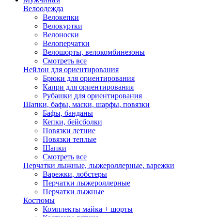
Велоодежда
Велокепки
Велокуртки
Велоноски
Велоперчатки
Велошорты, велокомбинезоны
Смотреть все
Нейлон для ориентирования
Брюки для ориентирования
Капри для ориентирования
Рубашки для ориентирования
Шапки, бафы, маски, шарфы, повязки
Бафы, банданы
Кепки, бейсболки
Повязки летние
Повязки теплые
Шапки
Смотреть все
Перчатки лыжные, лыжероллерные, варежки
Варежки, лобстеры
Перчатки лыжероллерные
Перчатки лыжные
Костюмы
Комплекты майка + шорты