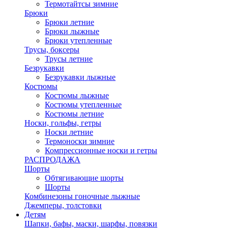
Термотайтсы зимние
Брюки
Брюки летние
Брюки лыжные
Брюки утепленные
Трусы, боксеры
Трусы летние
Безрукавки
Безрукавки лыжные
Костюмы
Костюмы лыжные
Костюмы утепленные
Костюмы летние
Носки, гольфы, гетры
Носки летние
Термоноски зимние
Компрессионные носки и гетры
РАСПРОДАЖА
Шорты
Обтягивающие шорты
Шорты
Комбинезоны гоночные лыжные
Джемперы, толстовки
Детям
Шапки, бафы, маски, шарфы, повязки