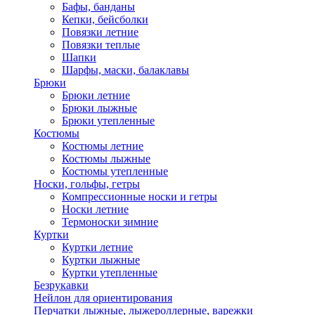
Бафы, банданы
Кепки, бейсболки
Повязки летние
Повязки теплые
Шапки
Шарфы, маски, балаклавы
Брюки
Брюки летние
Брюки лыжные
Брюки утепленные
Костюмы
Костюмы летние
Костюмы лыжные
Костюмы утепленные
Носки, гольфы, гетры
Компрессионные носки и гетры
Носки летние
Термоноски зимние
Куртки
Куртки летние
Куртки лыжные
Куртки утепленные
Безрукавки
Нейлон для ориентирования
Перчатки лыжные, лыжероллерные, варежки