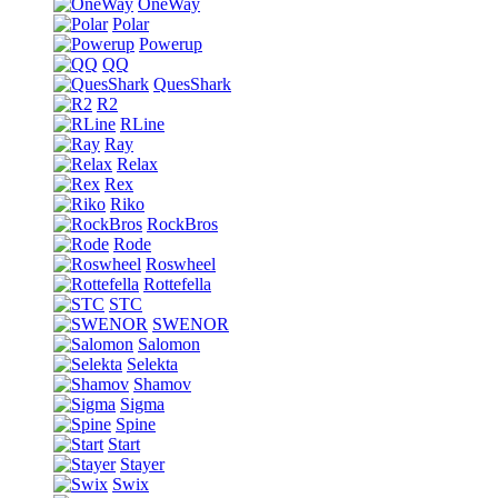
OneWay
Polar
Powerup
QQ
QuesShark
R2
RLine
Ray
Relax
Rex
Riko
RockBros
Rode
Roswheel
Rottefella
STC
SWENOR
Salomon
Selekta
Shamov
Sigma
Spine
Start
Stayer
Swix