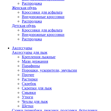
Распродажа
Женская обувь
Кроссовки для асфальта
Внедорожные кроссовки
Распродажа
Детская обувь
Кроссовки для асфальта
Внедорожные кроссовки
Распродажа
Аксессуары
Аксессуары для лыж
Крепления лыжные
Мази держания
Парафины
Порошки, ускорители, эмульсии
Прочее
Растирки
Скребок
Скрепки для лыж
Смывки
Утюги
Чехлы для лыж
Щетки
Сумки,термобаки, рюкзаки, подсумки, бутылочки,