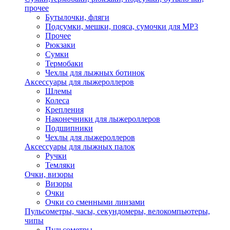
прочее
Бутылочки, фляги
Подсумки, мешки, пояса, сумочки для MP3
Прочее
Рюкзаки
Сумки
Термобаки
Чехлы для лыжных ботинок
Аксессуары для лыжероллеров
Шлемы
Колеса
Крепления
Наконечники для лыжероллеров
Подшипники
Чехлы для лыжероллеров
Аксессуары для лыжных палок
Ручки
Темляки
Очки, визоры
Визоры
Очки
Очки со сменными линзами
Пульсометры, часы, секундомеры, велокомпьютеры,
чипы
Пульсометры