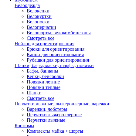
Велоодежда
Велокепки
Велокуртки
Велоноски
Велоперчатки
Велошорты, велокомбинезоны
Смотреть все
Нейлон для ориентирования
Брюки для ориентирования
Капри для ориентирования
Рубашки для ориентирования
Шапки, бафы, маски, шарфы, повязки
Бафы, банданы
Кепки, бейсболки
Повязки летние
Повязки теплые
Шапки
Смотреть все
Перчатки лыжные, лыжероллерные, варежки
Варежки, лобстеры
Перчатки лыжероллерные
Перчатки лыжные
Костюмы
Комплекты майка + шорты