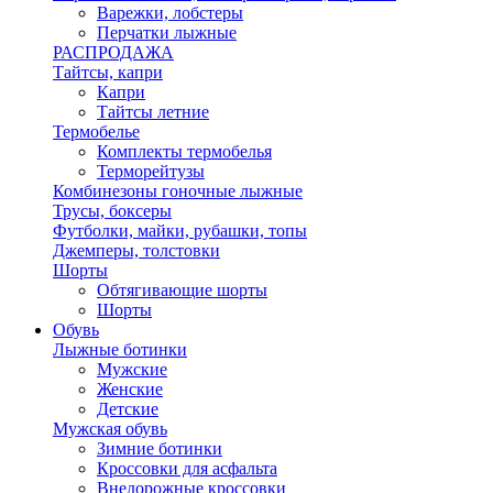
Варежки, лобстеры
Перчатки лыжные
РАСПРОДАЖА
Тайтсы, капри
Капри
Тайтсы летние
Термобелье
Комплекты термобелья
Терморейтузы
Комбинезоны гоночные лыжные
Трусы, боксеры
Футболки, майки, рубашки, топы
Джемперы, толстовки
Шорты
Обтягивающие шорты
Шорты
Обувь
Лыжные ботинки
Мужские
Женские
Детские
Мужская обувь
Зимние ботинки
Кроссовки для асфальта
Внедорожные кроссовки