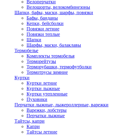
Велоперчатки
Велошорты, велокомбинезоны
Шапки, бафы, маски, шарфы, повязки
Бафы, банданы
Кепки, бейсболки
Повязки летние
Повязки теплые
Шапки
Шарфы, маски, балаклавы
Термобелье
Комплекты термобелья
Терморейтузы
Терморубашки, термофутболки
Термотрусы зимние
Куртки
Куртки летние
Куртки лыжные
Куртки утепленные
Пуховики
Перчатки лыжные, лыжероллерные, варежки
Варежки, лобстеры
Перчатки лыжные
Тайтсы, капри
Капри
Тайтсы летние