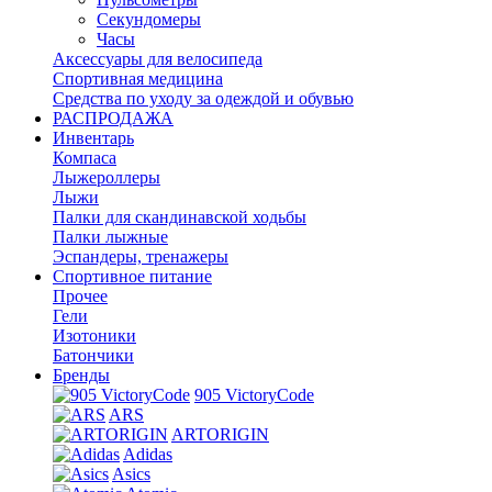
Секундомеры
Часы
Аксессуары для велосипеда
Спортивная медицина
Средства по уходу за одеждой и обувью
РАСПРОДАЖА
Инвентарь
Компаса
Лыжероллеры
Лыжи
Палки для скандинавской ходьбы
Палки лыжные
Эспандеры, тренажеры
Спортивное питание
Прочее
Гели
Изотоники
Батончики
Бренды
905 VictoryCode
ARS
ARTORIGIN
Adidas
Asics