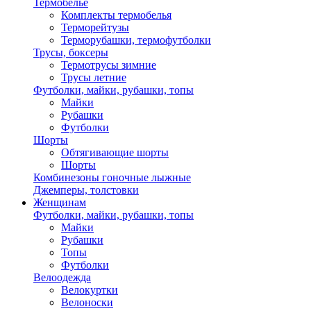
Термобелье
Комплекты термобелья
Терморейтузы
Терморубашки, термофутболки
Трусы, боксеры
Термотрусы зимние
Трусы летние
Футболки, майки, рубашки, топы
Майки
Рубашки
Футболки
Шорты
Обтягивающие шорты
Шорты
Комбинезоны гоночные лыжные
Джемперы, толстовки
Женщинам
Футболки, майки, рубашки, топы
Майки
Рубашки
Топы
Футболки
Велоодежда
Велокуртки
Велоноски