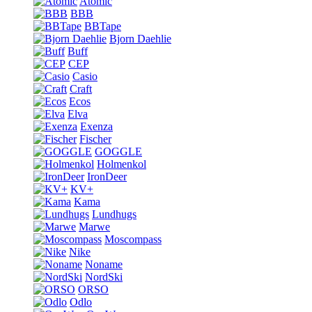
Atomic
BBB
BBTape
Bjorn Daehlie
Buff
CEP
Casio
Craft
Ecos
Elva
Exenza
Fischer
GOGGLE
Holmenkol
IronDeer
KV+
Kama
Lundhugs
Marwe
Moscompass
Nike
Noname
NordSki
ORSO
Odlo