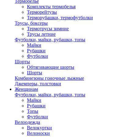
Термобелье
Комплекты термобелья
Терморейтузы
Терморубашки, термофутболки
Трусы, боксеры
Термотрусы зимние
Трусы летние
Футболки, майки, рубашки, топы
Майки
Рубашки
Футболки
Шорты
Обтягивающие шорты
Шорты
Комбинезоны гоночные лыжные
Джемперы, толстовки
Женщинам
Футболки, майки, рубашки, топы
Майки
Рубашки
Топы
Футболки
Велоодежда
Велокуртки
Велоноски