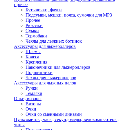
прочее
Бутылочки, фляги
Подсумки, мешки, пояса, сумочки для MP3
Прочее
Рюкзаки
Сумки
Термобаки
Чехлы для лыжных ботинок
Аксессуары для лыжероллеров
Шлемы
Колеса
Крепления
Наконечники для лыжероллеров
Подшипники
Чехлы для лыжероллеров
Аксессуары для лыжных палок
Ручки
Темляки
Очки, визоры
Визоры
Очки
Очки со сменными линзами
Пульсометры, часы, секундомеры, велокомпьютеры,
чипы
Пульсометры