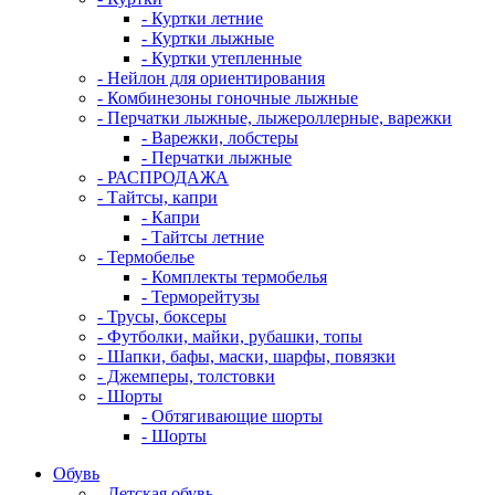
- Куртки летние
- Куртки лыжные
- Куртки утепленные
- Нейлон для ориентирования
- Комбинезоны гоночные лыжные
- Перчатки лыжные, лыжероллерные, варежки
- Варежки, лобстеры
- Перчатки лыжные
- РАСПРОДАЖА
- Тайтсы, капри
- Капри
- Тайтсы летние
- Термобелье
- Комплекты термобелья
- Терморейтузы
- Трусы, боксеры
- Футболки, майки, рубашки, топы
- Шапки, бафы, маски, шарфы, повязки
- Джемперы, толстовки
- Шорты
- Обтягивающие шорты
- Шорты
Обувь
- Детская обувь