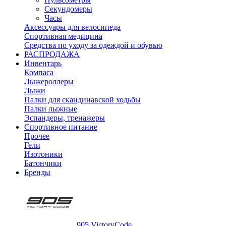
Секундомеры
Часы
Аксессуары для велосипеда
Спортивная медицина
Средства по уходу за одеждой и обувью
РАСПРОДАЖА
Инвентарь
Компаса
Лыжероллеры
Лыжи
Палки для скандинавской ходьбы
Палки лыжные
Эспандеры, тренажеры
Спортивное питание
Прочее
Гели
Изотоники
Батончики
Бренды
905 VictoryCode