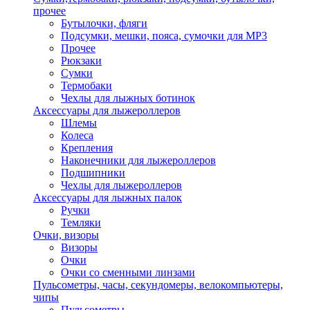
прочее
Бутылочки, фляги
Подсумки, мешки, пояса, сумочки для MP3
Прочее
Рюкзаки
Сумки
Термобаки
Чехлы для лыжных ботинок
Аксессуары для лыжероллеров
Шлемы
Колеса
Крепления
Наконечники для лыжероллеров
Подшипники
Чехлы для лыжероллеров
Аксессуары для лыжных палок
Ручки
Темляки
Очки, визоры
Визоры
Очки
Очки со сменными линзами
Пульсометры, часы, секундомеры, велокомпьютеры,
чипы
Пульсометры