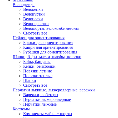
Велоодежда
Велокепки
Велокуртки
Велоноски
Велоперчатки
Велошорты, велокомбинезоны
Смотреть все
Нейлон для ориентирования
Брюки для ориентирования
Капри для ориентирования
Рубашки для ориентирования
Шапки, бафы, маски, шарфы, повязки
Бафы, банданы
Кепки, бейсболки
Повязки летние
Повязки теплые
Шапки
Смотреть все
Перчатки лыжные, лыжероллерные, варежки
Варежки, лобстеры
Перчатки лыжероллерные
Перчатки лыжные
Костюмы
Комплекты майка + шорты