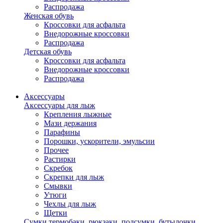
Распродажа
Женская обувь
Кроссовки для асфальта
Внедорожные кроссовки
Распродажа
Детская обувь
Кроссовки для асфальта
Внедорожные кроссовки
Распродажа
Аксессуары
Аксессуары для лыж
Крепления лыжные
Мази держания
Парафины
Порошки, ускорители, эмульсии
Прочее
Растирки
Скребок
Скрепки для лыж
Смывки
Утюги
Чехлы для лыж
Щетки
Сумки,термобаки, рюкзаки, подсумки, бутылочки,