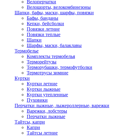
Велоперчатки
Велошорты, велокомбинезоны
Шапки, бафы, маски, шарфы, повязки
Бафы, банданы
Кепки, бейсболки
Повязки летние
Повязки теплые
Шапки
Шарфы, маски, балаклавы
Термобелье
Комплекты термобелья
Терморейтузы
Терморубашки, термофутболки
Термотрусы зимние
Куртки
Куртки летние
Куртки лыжные
Куртки утепленные
Пуховики
Перчатки лыжные, лыжероллерные, варежки
Варежки, лобстеры
Перчатки лыжные
Тайтсы, капри
Капри
Тайтсы летние