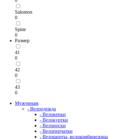
0
Salomon
0
Spine
0
Размер
41
0
42
0
43
0
Мужчинам
- Велоодежда
- Велокепки
- Велокуртки
- Велоноски
- Велоперчатки
- Велошорты, велокомбинезоны