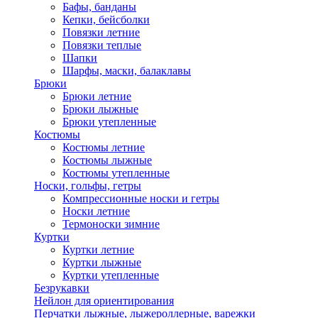
Бафы, банданы
Кепки, бейсболки
Повязки летние
Повязки теплые
Шапки
Шарфы, маски, балаклавы
Брюки
Брюки летние
Брюки лыжные
Брюки утепленные
Костюмы
Костюмы летние
Костюмы лыжные
Костюмы утепленные
Носки, гольфы, гетры
Компрессионные носки и гетры
Носки летние
Термоноски зимние
Куртки
Куртки летние
Куртки лыжные
Куртки утепленные
Безрукавки
Нейлон для ориентирования
Перчатки лыжные, лыжероллерные, варежки