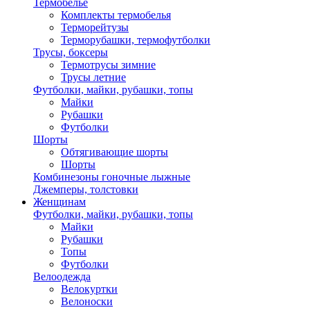
Термобелье
Комплекты термобелья
Терморейтузы
Терморубашки, термофутболки
Трусы, боксеры
Термотрусы зимние
Трусы летние
Футболки, майки, рубашки, топы
Майки
Рубашки
Футболки
Шорты
Обтягивающие шорты
Шорты
Комбинезоны гоночные лыжные
Джемперы, толстовки
Женщинам
Футболки, майки, рубашки, топы
Майки
Рубашки
Топы
Футболки
Велоодежда
Велокуртки
Велоноски