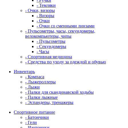
- Ручки
- Темляки
- Очки, визоры
- Визоры
- Очки
- Очки со сменными линзами
- Пульсометры, часы, секундомеры,
велокомпьютеры, чипы
- Пульсометры
- Секундомеры
- Часы
- Спортивная медицина
- Средства по уходу за одеждой и обувью
Инвентарь
- Компаса
- Лыжероллеры
- Лыжи
- Палки для скандинавской ходьбы
- Палки лыжные
- Эспандеры, тренажеры
Спортивное питание
- Батончики
- Гели
- Изотоники