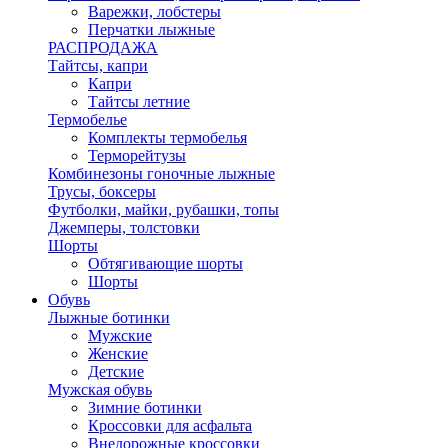
Варежки, лобстеры
Перчатки лыжные
РАСПРОДАЖА
Тайтсы, капри
Капри
Тайтсы летние
Термобелье
Комплекты термобелья
Терморейтузы
Комбинезоны гоночные лыжные
Трусы, боксеры
Футболки, майки, рубашки, топы
Джемперы, толстовки
Шорты
Обтягивающие шорты
Шорты
Обувь
Лыжные ботинки
Мужские
Женские
Детские
Мужская обувь
Зимние ботинки
Кроссовки для асфальта
Внедорожные кроссовки