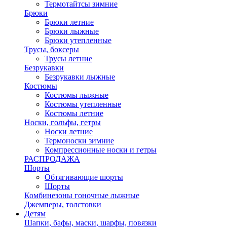
Термотайтсы зимние
Брюки
Брюки летние
Брюки лыжные
Брюки утепленные
Трусы, боксеры
Трусы летние
Безрукавки
Безрукавки лыжные
Костюмы
Костюмы лыжные
Костюмы утепленные
Костюмы летние
Носки, гольфы, гетры
Носки летние
Термоноски зимние
Компрессионные носки и гетры
РАСПРОДАЖА
Шорты
Обтягивающие шорты
Шорты
Комбинезоны гоночные лыжные
Джемперы, толстовки
Детям
Шапки, бафы, маски, шарфы, повязки